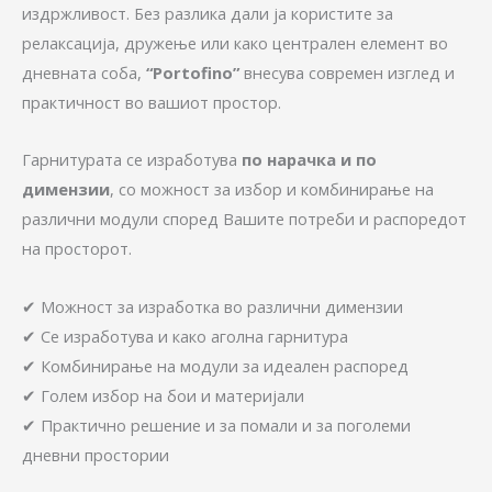
издржливост. Без разлика дали ја користите за
релаксација, дружење или како централен елемент во
дневната соба,
“Portofino”
внесува современ изглед и
практичност во вашиот простор.
Гарнитурата се изработува
по нарачка и по
димензии
, со можност за избор и комбинирање на
различни модули според Вашите потреби и распоредот
на просторот.
✔ Можност за изработка во различни димензии
✔ Се изработува и како аголна гарнитура
✔ Комбинирање на модули за идеален распоред
✔ Голем избор на бои и материјали
✔ Практично решение и за помали и за поголеми
дневни простории