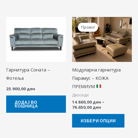
Price
This
range:
Промо!
Промо!
produ
14.860,00 ден
through
has
76.650,00 ден
multip
variant
The
Гарнитура Соната –
Модуларна гарнитура
option
Фотеља
Парамус – КОЖА
may
ПРЕМИУМ
be
25.900,00
ден
Двоседи
chose
14.860,00
ден
–
ДОДАЈ ВО
on
КОШНИЦА
76.650,00
ден
the
produ
ИЗБЕРИ ОПЦИИ
page