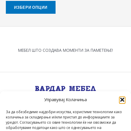
the
ИЗБЕРИ ОПЦИИ
product
page
МЕБЕЛ ШТО СОЗДАВА МОМЕНТИ ЗА ПАМЕТЕЊЕ!
Управувај Колачиња
Квалитет, Стил, Селекција, Сервис
.
За да обезбедиме најдобри искуства, користиме технологии како
колачиња за складирање и/или пристап до информациите за
уредот. Согласувањето со овие технологии ќе ни овозможи да
обработуваме податоци како што се однесувањето на