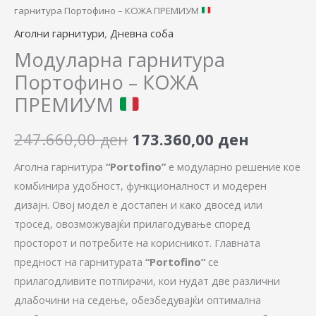
гарнитура Портофино – КОЖА ПРЕМИУМ
Аголни гарнитури
,
Дневна соба
Модуларна гарнитура
Портофино – КОЖА
ПРЕМИУМ
247.660,00
ден
173.360,00
ден
Аголна гарнитура
“Portofino”
е модуларно решение кое
комбинира удобност, функционалност и модерен
дизајн. Овој модел е достапен и како двосед или
тросед, овозможувајќи прилагодување според
просторот и потребите на корисникот. Главната
предност на гарнитурата
“Portofino”
се
прилагодливите потпирачи, кои нудат две различни
длабочини на седење, обезбедувајќи оптимална