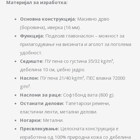
Материјал за изработка:
Основна конструкција:
Масивно дрво
(боровина), иверка (16 мм).
Функција:
Подесив главонаслон – можност за
прилагодување на висината и аголот за поголема
удобност.
Седиште:
ПУ пена со густина 35/32 kg/m³,
дебелина 10 см, џебно јадро.
Наслон:
ПУ пена 21/40 kg/m³, ПЕС влакна 72000
g/m³.
Наслони за раце:
Софтбонд вата (800 g).
Останати делови:
Тапетарски ремени,
еластични ленти, метални делови.
Ногарки:
Метални.
Пресвлекување:
Целосната конструкција е
изработена од 100% природна кожа со дебелина