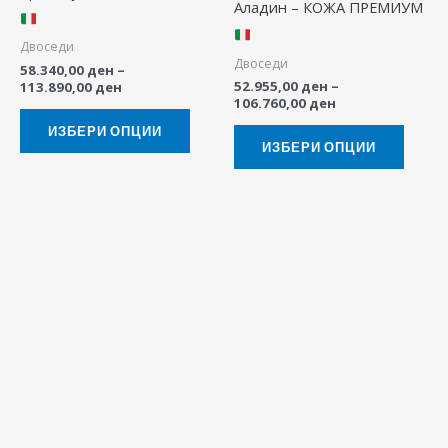
Аладин – КОЖА ПРЕМИУМ
may
may
be
be
Двоседи
Двоседи
chosen
chose
58.340,00
ден
–
52.955,00
ден
–
113.890,00
ден
on
on
106.760,00
ден
the
the
ИЗБЕРИ ОПЦИИ
product
produ
ИЗБЕРИ ОПЦИИ
page
page