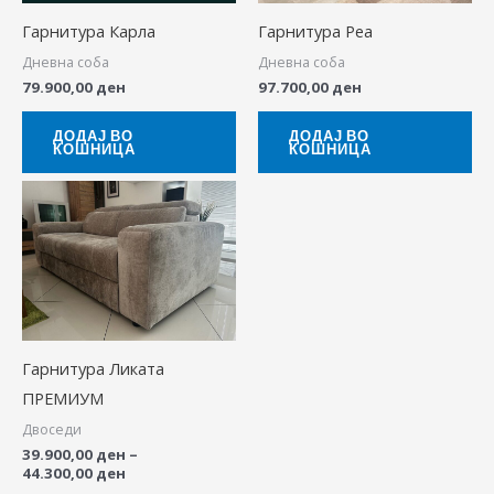
Гарнитура Карла
Гарнитура Реа
Дневна соба
Дневна соба
79.900,00
ден
97.700,00
ден
ДОДАЈ ВО
ДОДАЈ ВО
КОШНИЦА
КОШНИЦА
Price
This
range:
product
39.900,00 ден
through
has
44.300,00 ден
multiple
variants.
The
Гарнитура Ликата
options
ПРЕМИУМ
may
Двоседи
be
39.900,00
ден
–
chosen
44.300,00
ден
on