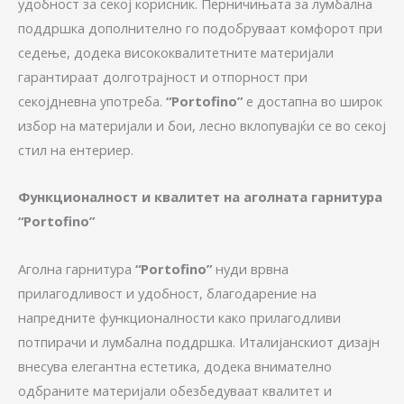
удобност за секој корисник. Перничињата за лумбална
поддршка дополнително го подобруваат комфорот при
седење, додека висококвалитетните материјали
гарантираат долготрајност и отпорност при
секојдневна употреба.
“Portofino”
е достапна во широк
избор на материјали и бои, лесно вклопувајќи се во секој
стил на ентериер.
Функционалност и квалитет на аголната гарнитура
“Portofino”
Аголна гарнитура
“Portofino”
нуди врвна
прилагодливост и удобност, благодарение на
напредните функционалности како прилагодливи
потпирачи и лумбална поддршка. Италијанскиот дизајн
внесува елегантна естетика, додека внимателно
одбраните материјали обезбедуваат квалитет и