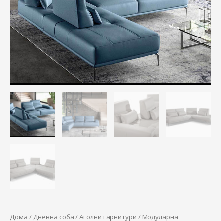
247.660,00 ден.
173.360,
ПРЕМИУМ
количина
Дома
/
Дневна соба
/
Аголни гарнитури
/ Модуларна