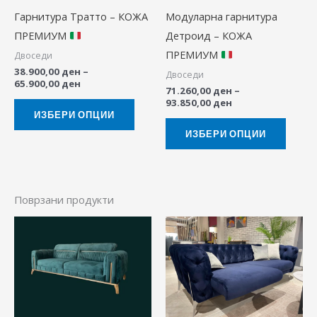
Гарнитура Тратто – КОЖА
Модуларна гарнитура
options
option
ПРЕМИУМ
Детроид – КОЖА
may
may
ПРЕМИУМ
Двоседи
be
be
38.900,00
ден
–
Двоседи
chosen
chose
65.900,00
ден
71.260,00
ден
–
on
on
93.850,00
ден
the
the
ИЗБЕРИ ОПЦИИ
product
produ
ИЗБЕРИ ОПЦИИ
page
page
Поврзани продукти