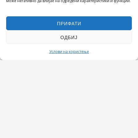
може негативно да влијае на одредени карактеристики и функции.
МЕБЕЛ ШТО СОЗДАВА МОМЕНТИ ЗА ПАМЕТЕЊЕ!
ПРИФАТИ
ОДБИЈ
Услови на користење
Квалитет, Стил, Селекција, Сервис
.
▲
Вардар Мебел
© 2026 | Powered by
Codecordia
▲