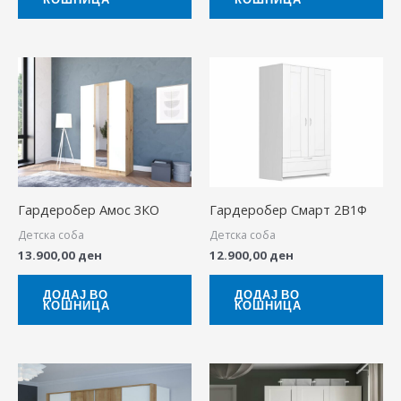
Гардеробер Амос 3КО
Гардеробер Смарт 2В1Ф
Детска соба
Детска соба
13.900,00
ден
12.900,00
ден
ДОДАЈ ВО
ДОДАЈ ВО
КОШНИЦА
КОШНИЦА
Pri
This
ra
produ
8.