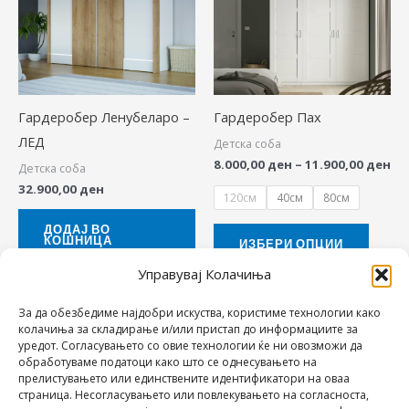
th
has
11
multip
variant
The
Гардеробер Ленубеларо –
Гардеробер Пах
option
ЛЕД
Детска соба
may
8.000,00
ден
–
11.900,00
ден
Детска соба
be
32.900,00
ден
chose
120см
40см
80см
on
ДОДАЈ ВО
КОШНИЦА
the
ИЗБЕРИ ОПЦИИ
produ
Управувај Колачиња
page
За да обезбедиме најдобри искуства, користиме технологии како
No more products
колачиња за складирање и/или пристап до информациите за
уредот. Согласувањето со овие технологии ќе ни овозможи да
обработуваме податоци како што се однесувањето на
прелистувањето или единствените идентификатори на оваа
страница. Несогласувањето или повлекувањето на согласноста,