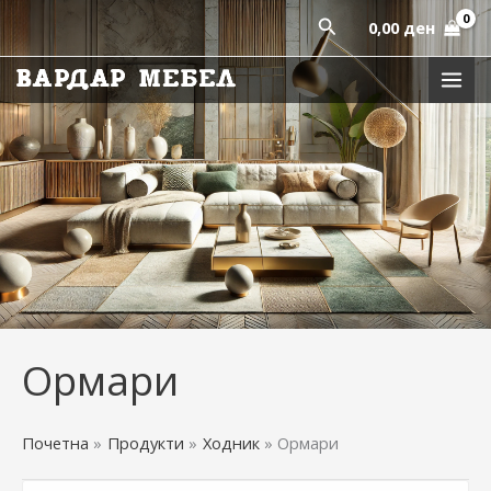
Skip
Пребарај
0,00
ден
to
content
Ормари
Почетна
Продукти
Ходник
Ормари