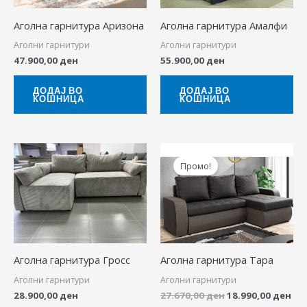
Аголна гарнитура Аризона
Аголна гарнитура Амалфи
Аголни гарнитури
Аголни гарнитури
47.900,00
ден
55.900,00
ден
ДОДАЈ ВО
ДОДАЈ ВО
КОШНИЦА
КОШНИЦА
Original
Cur
price
pri
Промо!
was:
is:
27.670,00 ден.
18.
Аголна гарнитура Гросс
Аголна гарнитура Тара
Аголни гарнитури
Аголни гарнитури
28.900,00
ден
27.670,00
ден
18.990,00
ден