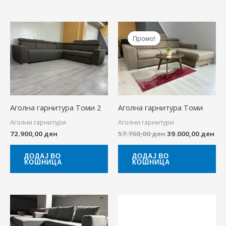
Original
Cur
price
pri
Промо!
was:
is:
57.760,00 ден.
39.
Аголна гарнитура Томи 2
Аголна гарнитура Томи
Аголни гарнитури
Аголни гарнитури
72.900,00
ден
57.760,00
ден
39.000,00
ден
ДОДАЈ ВО
ДОДАЈ ВО
КОШНИЦА
КОШНИЦА