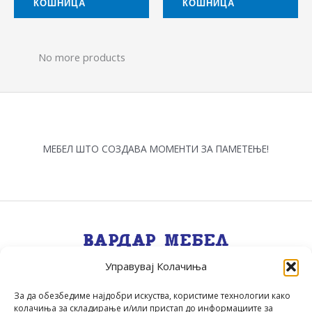
КОШНИЦА
КОШНИЦА
No more products
МЕБЕЛ ШТО СОЗДАВА МОМЕНТИ ЗА ПАМЕТЕЊЕ!
Управувај Колачиња
Квалитет, Стил, Селекција, Сервис
.
За да обезбедиме најдобри искуства, користиме технологии како
колачиња за складирање и/или пристап до информациите за