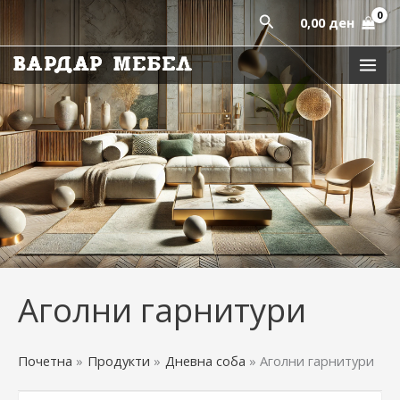
Skip
Пребарај
0,00
ден
to
content
Аголни гарнитури
Почетна
Продукти
Дневна соба
Аголни гарнитури