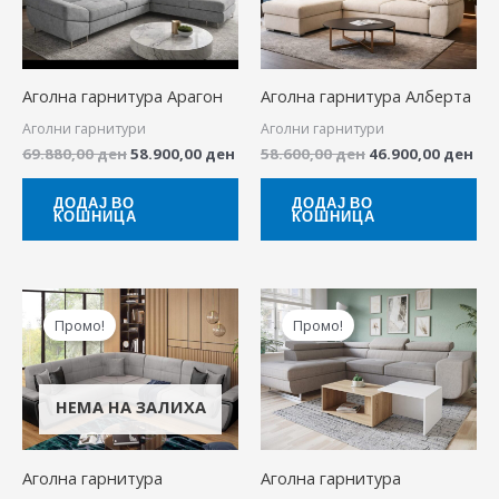
Аголна гарнитура Арагон
Аголна гарнитура Алберта
Аголни гарнитури
Аголни гарнитури
69.880,00
ден
58.900,00
ден
58.600,00
ден
46.900,00
ден
ДОДАЈ ВО
ДОДАЈ ВО
КОШНИЦА
КОШНИЦА
Original
Current
Original
Cur
price
price
price
pri
Промо!
Промо!
was:
is:
was:
is:
67.400,00 ден.
53.900,00 ден.
69.880,00 ден.
58.
НЕМА НА ЗАЛИХА
Аголна гарнитура
Аголна гарнитура