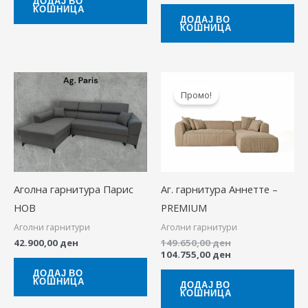
ДОДАЈ ВО
КОШНИЦА
ДОДАЈ ВО
КОШНИЦА
Original
Current
price
price
Промо!
was:
is:
149.650,00 ден.
104.755,00 ден.
Аголна гарнитура Парис
Аг. гарнитура Аннетте –
НОВ
PREMIUM
Аголни гарнитури
Аголни гарнитури
42.900,00
ден
149.650,00
ден
104.755,00
ден
ДОДАЈ ВО
КОШНИЦА
ДОДАЈ ВО
КОШНИЦА