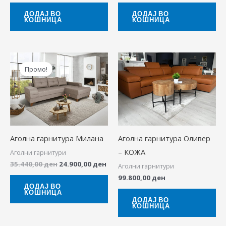
ДОДАЈ ВО
ДОДАЈ ВО
КОШНИЦА
КОШНИЦА
Original
Current
price
price
Промо!
was:
is:
35.440,00 ден.
24.900,00 ден.
Аголна гарнитура Милана
Аголна гарнитура Оливер
– КОЖА
Аголни гарнитури
35.440,00
ден
24.900,00
ден
Аголни гарнитури
99.800,00
ден
ДОДАЈ ВО
КОШНИЦА
ДОДАЈ ВО
КОШНИЦА