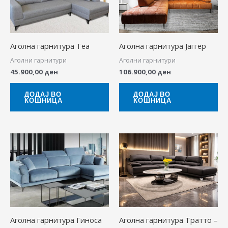
Аголна гарнитура Теа
Аголна гарнитура Јаггер
Аголни гарнитури
Аголни гарнитури
45.900,00
ден
106.900,00
ден
ДОДАЈ ВО
ДОДАЈ ВО
КОШНИЦА
КОШНИЦА
Аголна гарнитура Гиноса
Аголна гарнитура Тратто –