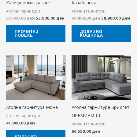
Калифорниа гранде
Казабланка
Аголни гарнитури
Аголни гарнитури
67.400,00
ден
53.900,00
ден
69.880,00
ден
58.900,00
ден
ПРОЧИТАЈ
ДОДАЈ ВО
ПОВЕЌЕ
КОШНИЦА
Аголна гарнитура Мона
Аголна гарнитура Бридгет
ПРЕМИУМ
Аголни гарнитури
41.900,00
ден
Аголни гарнитури
66.550,00
ден
ДОДАЈ ВО