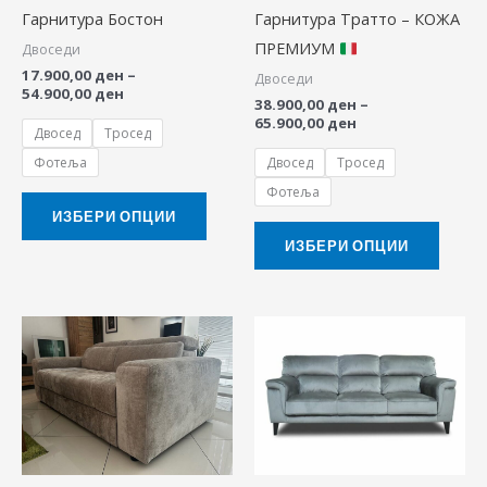
Гарнитура Бостон
Гарнитура Тратто – КОЖА
options
option
ПРЕМИУМ
Двоседи
may
may
17.900,00
ден
–
Двоседи
be
be
54.900,00
ден
38.900,00
ден
–
chosen
chose
65.900,00
ден
Двосед
Тросед
on
on
Фотеља
Двосед
Тросед
the
the
Фотеља
product
produ
ИЗБЕРИ ОПЦИИ
page
page
ИЗБЕРИ ОПЦИИ
Price
Price
This
This
range:
range:
product
produ
39.900,00 ден
35.900,00 ден
through
through
has
has
44.300,00 ден
59.900,00 ден
multiple
multip
variants.
variant
The
The