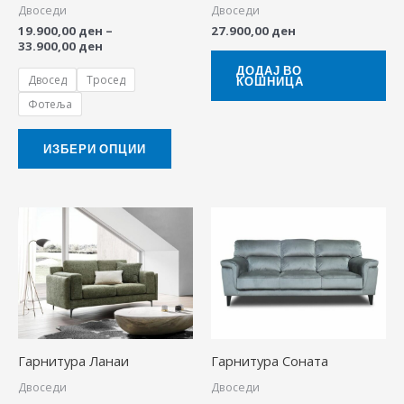
Двоседи
Двоседи
may
19.900,00
ден
–
27.900,00
ден
be
33.900,00
ден
chosen
ДОДАЈ ВО
Двосед
Тросед
КОШНИЦА
on
Фотеља
the
product
ИЗБЕРИ ОПЦИИ
page
Price
Price
This
This
range:
range:
product
produ
48.900,00 ден
25.900,00 ден
through
through
has
has
50.900,00 ден
37.900,00 ден
multiple
multip
variants.
variant
The
The
Гарнитура Ланаи
Гарнитура Соната
options
option
Двоседи
Двоседи
may
may