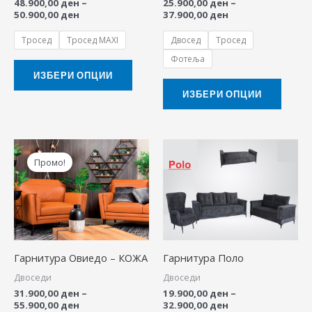
48.900,00
ден
–
25.900,00
ден
–
be
be
50.900,00
ден
37.900,00
ден
chosen
chose
Тросед
Тросед MAXI
Двосед
Тросед
on
on
Фотеља
the
the
ИЗБЕРИ ОПЦИИ
product
produ
ИЗБЕРИ ОПЦИИ
page
page
Price
Price
This
This
range:
range:
Промо!
product
produ
31.900,00 ден
19.900,00 ден
through
through
has
has
55.900,00 ден
32.900,00 ден
multiple
multip
variants.
variant
The
The
Гарнитура Овиедо – КОЖА
Гарнитура Поло
options
option
Двоседи
Двоседи
may
may
31.900,00
ден
–
19.900,00
ден
–
be
be
55.900,00
ден
32.900,00
ден