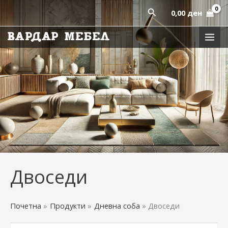
Sorted
Skip
by
Пребарај
0,00
ден
latest
to
content
Двоседи
Почетна
Продукти
Дневна соба
Двоседи