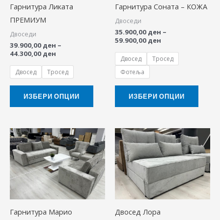
Гарнитура Ликата
Гарнитура Соната – КОЖА
options
option
ПРЕМИУМ
Двоседи
may
may
35.900,00
ден
–
Двоседи
be
be
59.900,00
ден
39.900,00
ден
–
chosen
chose
44.300,00
ден
Двосед
Тросед
on
on
Двосед
Тросед
Фотеља
the
the
product
produ
ИЗБЕРИ ОПЦИИ
ИЗБЕРИ ОПЦИИ
page
page
Price
This
range:
product
19.900,00 ден
through
has
33.900,00 ден
multiple
variants.
The
Гарнитура Марио
Двосед Лора
options