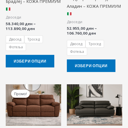
Брадлеј – КОЖА ПРЕМИУМ
Аладин – КОЖА ПРЕМИУМ
may
may
be
be
Двоседи
Двоседи
chosen
chose
58.340,00
ден
–
52.955,00
ден
–
113.890,00
ден
on
on
106.760,00
ден
the
the
Двосед
Тросед
Двосед
Тросед
product
produ
Фотеља
Фотеља
page
page
ИЗБЕРИ ОПЦИИ
ИЗБЕРИ ОПЦИИ
Price
Price
This
This
range:
range:
Промо!
product
produ
17.900,00 ден
38.900,00 ден
through
through
has
has
54.900,00 ден
65.900,00 ден
multiple
multip
variants.
variant
The
The