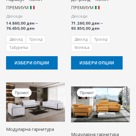
may
may
ПРЕМИУМ
ПРЕМИУМ
be
be
Двоседи
Двоседи
chosen
chose
14.860,00
ден
–
71.260,00
ден
–
on
on
76.650,00
ден
93.850,00
ден
the
the
Двосед
Тросед
Двосед
Тросед
product
produ
Табуретка
Фотеља
page
page
ИЗБЕРИ ОПЦИИ
ИЗБЕРИ ОПЦИИ
Price
Price
This
This
range:
range:
Промо!
Промо!
product
produ
58.340,00 ден
52.955,00 ден
through
through
has
has
113.890,00 ден
106.760,00 ден
multiple
multip
variants.
variant
The
The
Модуларна гарнитура
Модуларна гарнитура
options
option