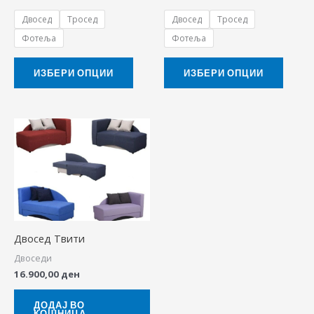
chosen
chose
Двосед
Тросед
Двосед
Тросед
on
on
Фотеља
Фотеља
the
the
product
produ
ИЗБЕРИ ОПЦИИ
ИЗБЕРИ ОПЦИИ
page
page
Двосед Твити
Двоседи
16.900,00
ден
ДОДАЈ ВО
КОШНИЦА