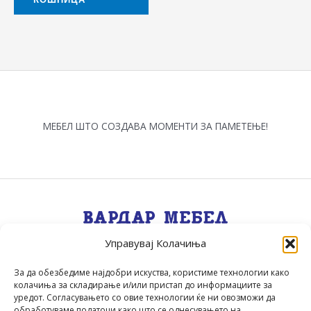
МЕБЕЛ ШТО СОЗДАВА МОМЕНТИ ЗА ПАМЕТЕЊЕ!
Управувај Колачиња
Квалитет, Стил, Селекција, Сервис
.
За да обезбедиме најдобри искуства, користиме технологии како
колачиња за складирање и/или пристап до информациите за
уредот. Согласувањето со овие технологии ќе ни овозможи да
обработуваме податоци како што се однесувањето на