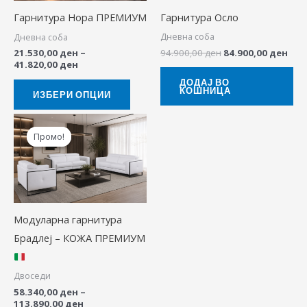
The
Гарнитура Осло
Гарнитура Нора ПРЕМИУМ
options
Дневна соба
Дневна соба
may
94.900,00
ден
84.900,00
ден
21.530,00
ден
–
be
41.820,00
ден
chosen
ДОДАЈ ВО
КОШНИЦА
on
ИЗБЕРИ ОПЦИИ
the
Price
This
range:
product
Промо!
Промо!
product
58.340,00 ден
page
through
has
113.890,00 ден
multiple
variants.
The
Модуларна гарнитура
options
Брадлеј – КОЖА ПРЕМИУМ
may
be
Двоседи
chosen
58.340,00
ден
–
113.890,00
ден