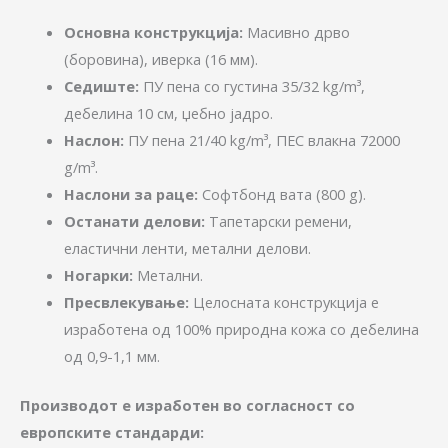
Основна конструкција:
Масивно дрво
(боровина), иверка (16 мм).
Седиште:
ПУ пена со густина 35/32 kg/m³,
дебелина 10 см, џебно јадро.
Наслон:
ПУ пена 21/40 kg/m³, ПЕС влакна 72000
g/m³.
Наслони за раце:
Софтбонд вата (800 g).
Останати делови:
Тапетарски ремени,
еластични ленти, метални делови.
Ногарки:
Метални.
Пресвлекување:
Целосната конструкција е
изработена од 100% природна кожа со дебелина
од 0,9-1,1 мм.
Производот е изработен во согласност со
европските стандарди: