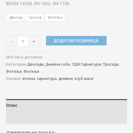
BS/EN 12520, EN 1022, EN 1728.
Двосед
Тросед
Фотеља
-
+
ДОДАЈ ВО КОШНИЦА
SKU:
Не е достапно
Категории
Двоседи
,
Дневна соба
,
ТДФ Гарнитури
,
Троседи
,
Фотељи
,
Фотељи
Ознаки:
аголна
,
гарнитура
,
дневна
,
клуб маса
Опис
Дополнителни информации
Димензии на тросед: