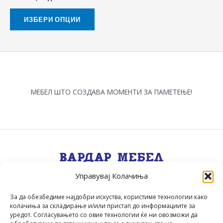
on
the
ИЗБЕРИ ОПЦИИ
product
page
МЕБЕЛ ШТО СОЗДАВА МОМЕНТИ ЗА ПАМЕТЕЊЕ!
Управувај Колачиња
Квалитет, Стил, Селекција, Сервис
.
За да обезбедиме најдобри искуства, користиме технологии како
колачиња за складирање и/или пристап до информациите за
уредот. Согласувањето со овие технологии ќе ни овозможи да