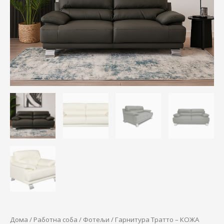
through
количина
65.900,0
Дома
/
Работна соба
/
Фотељи
/ Гарнитура Тратто – КОЖА