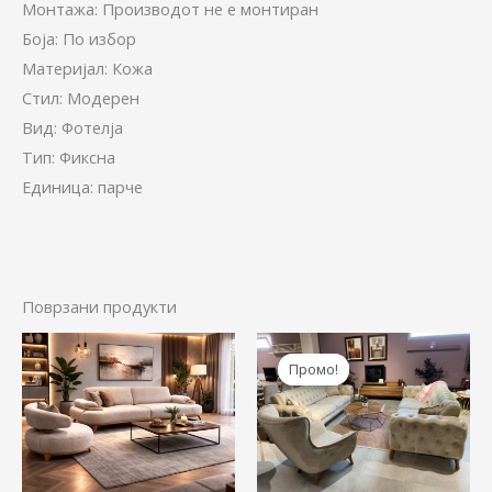
Монтажа: Производот не е монтиран
Боја: По избор
Материјал: Кожа
Стил: Модерен
Вид: Фотелја
Тип: Фиксна
Единица: парче
Поврзани продукти
Price
Original
Cur
This
range:
price
pric
Промо!
Промо!
product
21.530,00 ден
was:
is:
through
94.900,00 ден.
84.9
has
41.820,00 ден
multiple
variants.