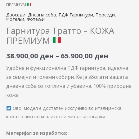
ПРЕМИУМ
Двоседи
,
Дневна соба
,
ТДФ Гарнитури
,
Троседи
,
Фотељи
,
Фотељи
Гарнитура Тратто – КОЖА
ПРЕМИУМ
38.900,00
ден
–
65.900,00
ден
Удобна и функционална ТДФ гарнитура, идеална
за семејни и големи собири. Ќе ја збогати вашата
дневна соба со топлина и убавина. 100% природна
кожа.
Овој модел е достапен исклучиво во италијанска
кожа со високо квалитетни метални ногарки.
Материјал за изработка: