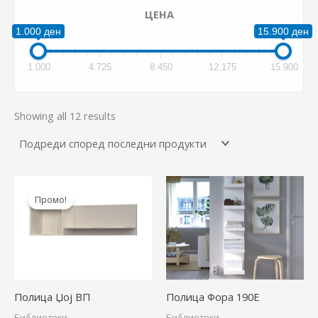
1.000 ден
15.900 ден
1.000
4.725
8.450
12.175
15.900
Showing all 12 results
Original
Current
price
price
Промо!
was:
is:
5.210,00 ден.
4.530,00 ден.
Полица Џој ВП
Полица Фора 190Е
Библиотеки
Библиотеки