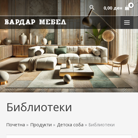
Sorted
Skip
by
Пребарај
0,00
ден
latest
to
content
Библиотеки
Почетна
Продукти
Детска соба
Библиотеки