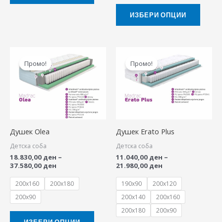
product
produ
ИЗБЕРИ ОПЦИИ
page
page
Price
Price
This
This
range:
range:
Промо!
Промо!
product
produ
18.830,00 ден
11.040,00 ден
through
through
has
has
37.580,00 ден
21.980,00 ден
multiple
multip
variants.
variant
The
The
Душек Olea
Душек Erato Plus
options
option
Детска соба
Детска соба
may
may
18.830,00
ден
–
11.040,00
ден
–
be
be
37.580,00
ден
21.980,00
ден
chosen
chose
200x160
200x180
190x90
200x120
on
on
200x90
200x140
200x160
the
the
200x180
200x90
product
produ
ИЗБЕРИ ОПЦИИ