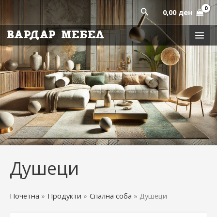
Sorted
Skip
by
Пребарај
0,00
ден
latest
to
content
Душеци
Почетна
Продукти
Спална соба
Душеци