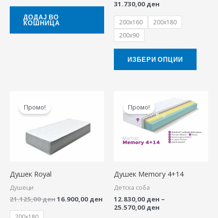
31.730,00
ден
chose
ДОДАЈ ВО
200x160
200x180
КОШНИЦА
on
200x90
the
produ
ИЗБЕРИ ОПЦИИ
page
Original
Current
Price
This
This
price
price
range:
Промо!
Промо!
product
produ
was:
is:
12.830,00 ден
21.125,00 ден.
16.900,00 ден.
through
has
has
25.570,00 ден
multiple
multip
variants.
variant
The
The
Душек Royal
Душек Memory 4+14
options
option
Душеци
Детска соба
may
may
21.125,00
ден
16.900,00
ден
12.830,00
ден
–
be
be
25.570,00
ден
chosen
chose
200x180