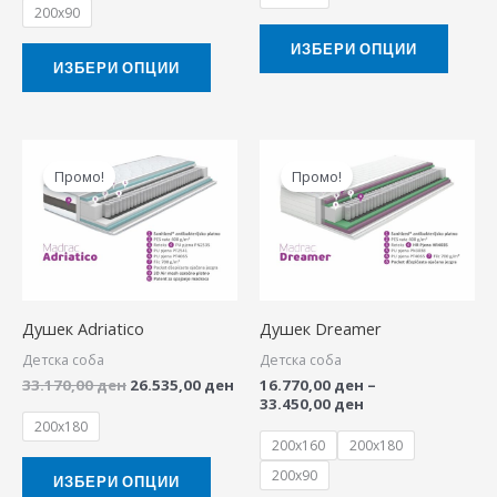
200x90
the
the
product
produ
ИЗБЕРИ ОПЦИИ
ИЗБЕРИ ОПЦИИ
page
page
Original
Current
Price
This
This
price
price
range:
Промо!
Промо!
product
produ
was:
is:
16.770,00 ден
33.170,00 ден.
26.535,00 ден.
through
has
has
33.450,00 ден
multiple
multip
variants.
variant
The
The
Душек Adriatico
Душек Dreamer
options
option
Детска соба
Детска соба
may
may
33.170,00
ден
26.535,00
ден
16.770,00
ден
–
be
be
33.450,00
ден
chosen
chose
200x180
200x160
200x180
on
on
200x90
the
the
ИЗБЕРИ ОПЦИИ