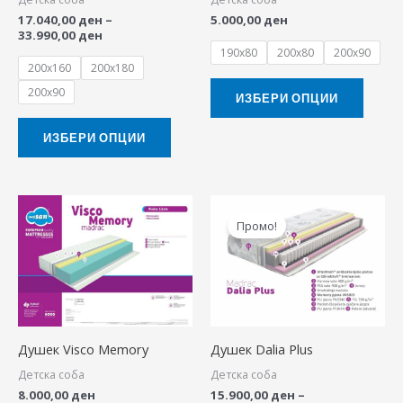
may
may
17.040,00
ден
–
5.000,00
ден
be
be
33.990,00
ден
chosen
chose
190x80
200x80
200x90
200x160
200x180
on
on
200x90
the
the
ИЗБЕРИ ОПЦИИ
product
produ
ИЗБЕРИ ОПЦИИ
page
page
Price
This
range:
Промо!
produ
15.900,00 ден
through
has
31.730,00 ден
multip
variant
The
Душек Visco Memory
Душек Dalia Plus
option
Детска соба
Детска соба
may
8.000,00
ден
15.900,00
ден
–
be