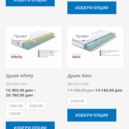
page
page
ИЗБЕРИ ОПЦИИ
Price
Original
Cur
This
This
range:
price
pri
Промо!
Промо!
product
produ
10.450,00 ден
was:
is:
through
17.720,00 ден.
14.
has
has
20.780,00 ден
multiple
multip
variants.
variant
The
The
Душек Infinity
Душек Basic
options
option
Детска соба
Детска соба
may
may
10.450,00
ден
–
17.720,00
ден
14.180,00
ден
be
be
20.780,00
ден
chosen
chose
200x160
200x160
200x180
on
on
200x90
the
the
ИЗБЕРИ ОПЦИИ
product
produ
ИЗБЕРИ ОПЦИИ