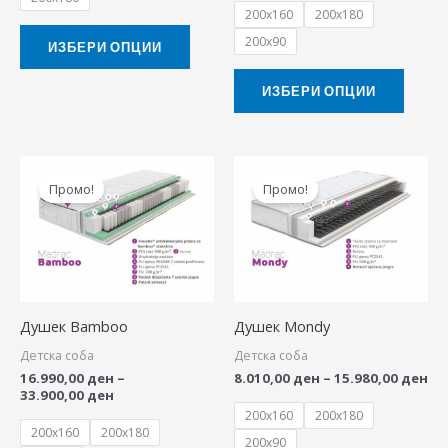
200x160
200x180
on
on
200x90
the
the
ИЗБЕРИ ОПЦИИ
product
produ
ИЗБЕРИ ОПЦИИ
page
page
Price
Pri
This
This
range:
ra
Промо!
Промо!
product
produ
16.990,00 ден
8.
through
th
has
has
33.900,00 ден
15
multiple
multip
variants.
variant
The
The
Душек Bamboo
Душек Mondy
options
option
Детска соба
Детска соба
may
may
16.990,00
ден
–
8.010,00
ден
–
15.980,00
ден
be
be
33.900,00
ден
chosen
chose
200x160
200x180
200x160
200x180
on
on
200x90