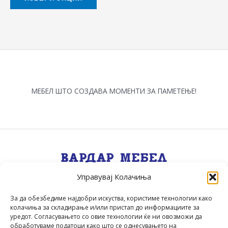
page
page
МЕБЕЛ ШТО СОЗДАВА МОМЕНТИ ЗА ПАМЕТЕЊЕ!
Управувај Колачиња
Квалитет, Стил, Селекција, Сервис
.
За да обезбедиме најдобри искуства, користиме технологии како
колачиња за складирање и/или пристап до информациите за
уредот. Согласувањето со овие технологии ќе ни овозможи да
обработуваме податоци како што се однесувањето на