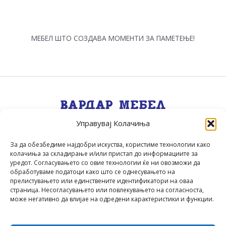
МЕБЕЛ ШТО СОЗДАВА МОМЕНТИ ЗА ПАМЕТЕЊЕ!
Управувај Колачиња
Квалитет, Стил, Селекција, Сервис
.
За да обезбедиме најдобри искуства, користиме технологии како
колачиња за складирање и/или пристап до информациите за
уредот. Согласувањето со овие технологии ќе ни овозможи да
обработуваме податоци како што се однесувањето на
прелистувањето или единствените идентификатори на оваа
страница. Несогласувањето или повлекувањето на согласноста,
може негативно да влијае на одредени карактеристики и функции.