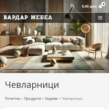
Sorted
Skip
by
Пребарај
0,00
ден
latest
to
content
Чевларници
Почетна
Продукти
Ходник
Чевларници