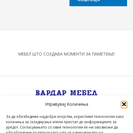
МЕБЕЛ ШТО СОЗДАВА МОМЕНТИ ЗА ПАМЕТЕЊЕ!
Управувај Колачиња
Квалитет, Стил, Селекција, Сервис
.
За да обезбедиме најдобри искуства, користиме технологии како
колачиња за складирање и/или пристап до информациите за
уредот. Согласувањето со овие технологии ќе ни овозможи да
обработуваме податоци како што се однесувањето на