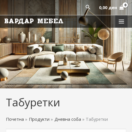
Sorted
Skip
by
Пребарај
0,00
ден
latest
to
content
Табуретки
Почетна
Продукти
Дневна соба
Табуретки