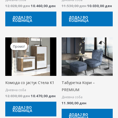
12.028,00
ден
10.460,00
ден
11.530,00
ден
10.030,00
ден
ДОДАЈ ВО
ДОДАЈ ВО
КОШНИЦА
КОШНИЦА
Original
Current
price
price
Промо!
was:
is:
12.030,00 ден.
10.470,00 ден.
Комода со јастук Стела К1
Табуретка Кори –
PREMIUM
Дневна соба
12.030,00
ден
10.470,00
ден
Дневна соба
11.900,00
ден
ДОДАЈ ВО
КОШНИЦА
ДОДАЈ ВО
КОШНИЦА