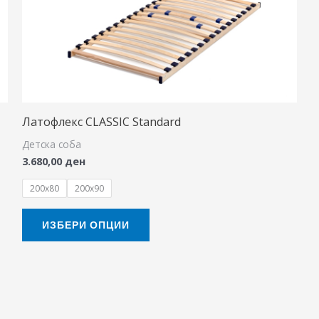
The
options
may
be
chosen
on
Латофлекс CLASSIC Standard
the
Детска соба
product
3.680,00
ден
page
200x80
200x90
ИЗБЕРИ ОПЦИИ