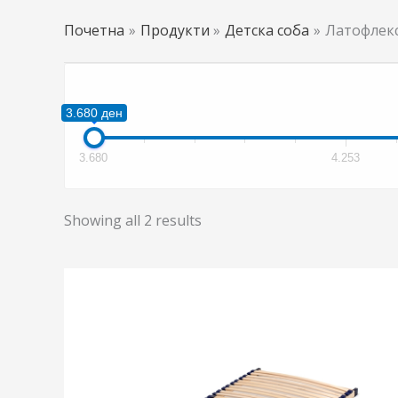
Почетна
Продукти
Детска соба
Латофлек
3.680 ден
3.680
4.253
Showing all 2 results
This
product
has
multiple
variants.