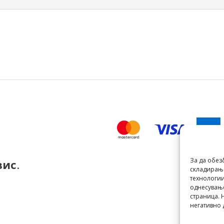
За да обез
вис
.
складирање
технологии
однесување
страница. 
негативно 