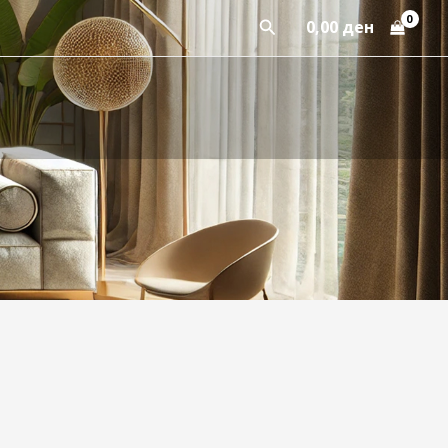
Пребарај
0,00
ден