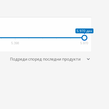
5.970 ден
5.398
5.970