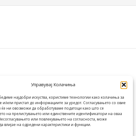
Управувај Колачиња
бедиме најдобри искуства, користиме технологии како колачиња за
 и/или пристап до информациите за уредот. Согласувањето со овие
 ќе ни овозможи да обработуваме податоци како што се
то на прелистувањето или единствените идентификатори на оваа
Несогласувањето или повлекувањето на согласноста, може
да влијае на одредени карактеристики и функции.