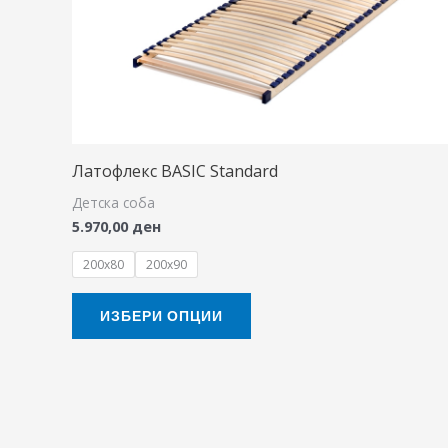
The
options
may
be
chosen
on
Латофлекс BASIC Standard
the
Детска соба
product
5.970,00
ден
page
200x80
200x90
ИЗБЕРИ ОПЦИИ