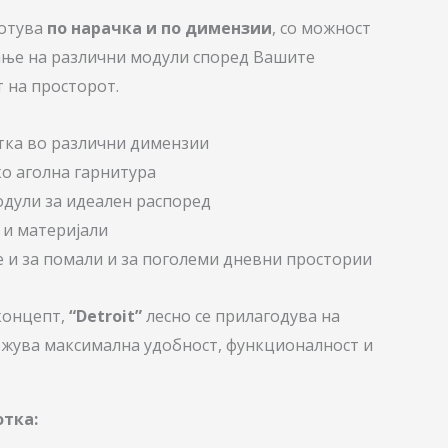
ботува
по нарачка и по димензии
, со можност
ање на различни модули според Вашите
 на просторот.
тка во различни димензии
ко аголна гарнитура
дули за идеален распоред
 и материјали
 и за помали и за поголеми дневни простории
концепт,
“Detroit”
лесно се прилагодува на
жува максимална удобност, функционалност и
отка: