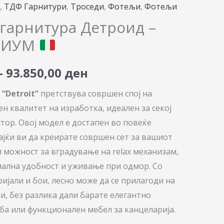
range:
,
ТДФ Гарнитури
,
Троседи
,
Фотељи
,
Фотељи
71.260,00 ден
гарнитура Детроид –
МИУМ
through
93.850,00 ден
–
93.850,00
ден
а
“Detroit”
претствува совршен спој на
н квалитет на изработка, идеален за секој
тор. Овој модел е достапен во повеќе
јќи ви да креирате совршен сет за вашиот
и можност за вградување на relax механизам,
ална удобност и уживање при одмор. Со
ијали и бои, лесно може да се прилагоди на
и, без разлика дали барате елегантно
ба или функционален мебел за канцеларија.