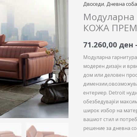
Детроид
Двоседи
,
Дневна соба
-
Модуларна 
КОЖА
КОЖА ПРЕ
ПРЕМИУМ
71.260,00
ден
количина
Модуларна гарнитур
модерен дизајн и врве
дом или деловен прос
димензии,овозможува
ентериер. Detroit нуд
обезбедувајќи максим
широк избор на матер
вашиот стил и потреб
решение за дневна со