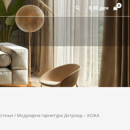
Пребарај
0,00
ден
отељи
/ Модуларна гарнитура Детроид – КОЖА
Price