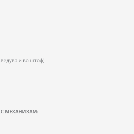
зведува и во штоф)
КС МЕХАНИЗАМ: