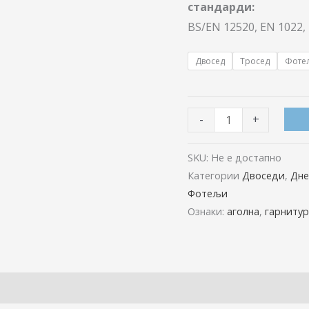
стандарди:
BS/EN 12520, EN 1022, 
Двосед
Тросед
Фоте
-
+
SKU:
Не е достапно
Категории
Двоседи
,
Дне
Фотељи
Ознаки:
аголна
,
гарнитур