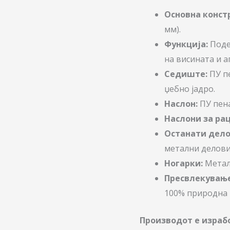
Основна конст
мм).
Функција:
Поде
на висината и а
Седиште:
ПУ пе
џебно јадро.
Наслон:
ПУ пена
Наслони за рац
Останати дело
метални делови
Ногарки:
Метал
Пресвлекување
100% природна к
Производот е израбо