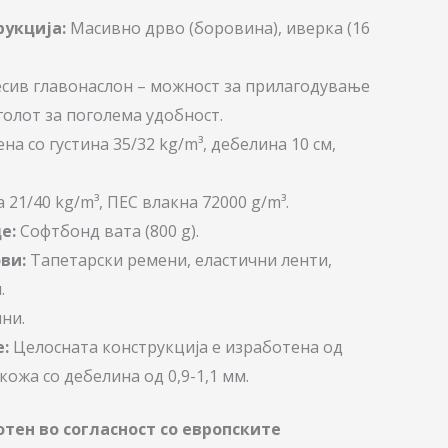
рукција:
Масивно дрво (боровина), иверка (16
сив главонаслон – можност за прилагодување
голот за поголема удобност.
на со густина 35/32 kg/m³, дебелина 10 см,
 21/40 kg/m³, ПЕС влакна 72000 g/m³.
е:
Софтбонд вата (800 g).
ви:
Тапетарски ремени, еластични ленти,
.
ни.
:
Целосната конструкција е изработена од
ожа со дебелина од 0,9-1,1 мм.
тен во согласност со европските