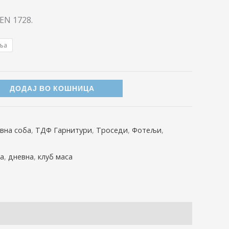
EN 1728.
ља
ДОДАЈ ВО КОШНИЦА
вна соба
,
ТДФ Гарнитури
,
Троседи
,
Фотељи
,
а
,
дневна
,
клуб маса