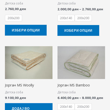
may
may
Детска соба
Детска соба
be
be
2.760,00
ден
2.000,00
ден
–
2.760,00
ден
chosen
chose
200x200
200x140
200x200
on
on
the
the
ИЗБЕРИ ОПЦИИ
ИЗБЕРИ ОПЦИИ
product
produ
page
page
Pric
This
ran
produ
6.40
thr
has
8.00
multip
variant
The
Јорган MS Woolly
Јорган MS Bamboo
option
Детска соба
Детска соба
may
9.100,00
ден
6.400,00
ден
–
8.000,00
ден
be
200x140
200x200
chose
ДОДАЈ ВО