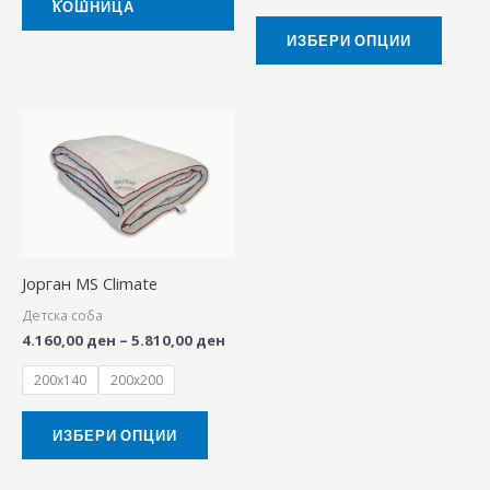
КОШНИЦА
on
ИЗБЕРИ ОПЦИИ
the
produ
page
Price
This
range:
product
4.160,00 ден
through
has
5.810,00 ден
multiple
variants.
The
Јорган MS Climate
options
Детска соба
may
4.160,00
ден
–
5.810,00
ден
be
200x140
200x200
chosen
on
ИЗБЕРИ ОПЦИИ
the
product