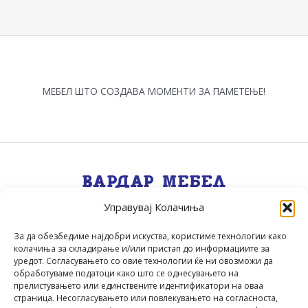
page
МЕБЕЛ ШТО СОЗДАВА МОМЕНТИ ЗА ПАМЕТЕЊЕ!
Управувај Колачиња
Квалитет, Стил, Селекција, Сервис
.
За да обезбедиме најдобри искуства, користиме технологии како
колачиња за складирање и/или пристап до информациите за
уредот. Согласувањето со овие технологии ќе ни овозможи да
обработуваме податоци како што се однесувањето на
прелистувањето или единствените идентификатори на оваа
страница. Несогласувањето или повлекувањето на согласноста,