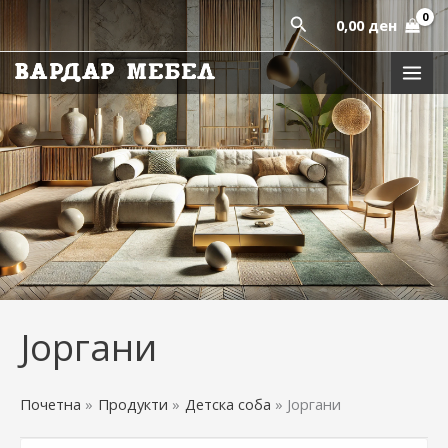
Sorted
Skip
by
Пребарај
0,00
ден
latest
to
content
Јоргани
Почетна
Продукти
Детска соба
Јоргани