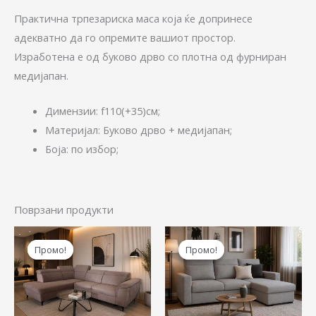
Практична трпезариска маса која ќе допринесе
адекватнo да го опремите вашиот простор.
Изработена е од буково дрво со плотна од фурниран
медијапан.
Димензии: f110(+35)см;
Maтеријал: Буково дрво + медијапан;
Боја: по избор;
Поврзани продукти
Original
Current
Original
Cur
price
price
price
pric
Промо!
Промо!
Промо!
Промо!
was:
is:
was:
is:
74.880,00 ден.
59.900,00 ден.
47.380,00 ден.
37.9