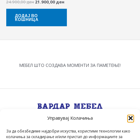
24.900,00
ден
21.900,00
ден
ДОДАЈ ВО
КОШНИЦА
МЕБЕЛ ШТО СОЗДАВА МОМЕНТИ ЗА ПАМЕТЕЊЕ!
Управувај Колачиња
Квалитет, Стил, Селекција, Сервис
.
За да обезбедиме најдобри искуства, користиме технологии како
колачиња за складирање и/или пристап до информациите за