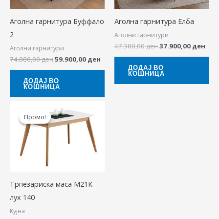
Аголна гарнитура Буффало
Аголна гарнитура Елба
2
Аголни гарнитури
47.380,00
ден
37.900,00
ден
Аголни гарнитури
74.880,00
ден
59.900,00
ден
ДОДАЈ ВО
КОШНИЦА
ДОДАЈ ВО
КОШНИЦА
Original
Current
price
price
Промо!
Промо!
was:
is:
24.900,00 ден.
21.900,00 ден.
Трпезариска маса М21К
лух 140
Кујна