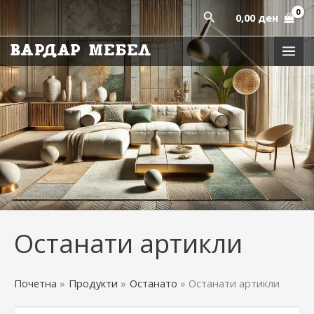
Sorted
Skip
by
Пребарај
0,00
ден
latest
to
content
Останати артикли
Почетна
Продукти
Останато
Останати артикли