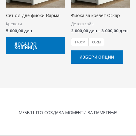
The
Сет од две фиоки Варма
Фиока за кревет Оскар
option
Кревети
Детска соба
may
5.000,00
ден
2.000,00
ден
–
3.000,00
ден
be
chose
140см
60см
ДОДАЈ ВО
КОШНИЦА
on
the
ИЗБЕРИ ОПЦИИ
produ
page
МЕБЕЛ ШТО СОЗДАВА МОМЕНТИ ЗА ПАМЕТЕЊЕ!