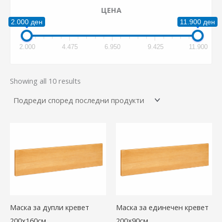
2.000 ден
11.900 ден
2.000
4.475
6.950
9.425
11.900
Showing all 10 results
Маска за дупли кревет
Маска за единечен кревет
200х160см
200×90см