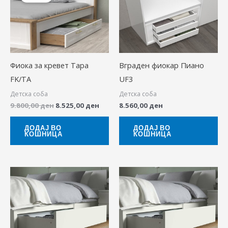
9.800,00 ден.
8.525,00 ден.
Фиока за кревет Тара
Вграден фиокар Пиано
FK/TA
UF3
Детска соба
Детска соба
9.800,00
ден
8.525,00
ден
8.560,00
ден
ДОДАЈ ВО
ДОДАЈ ВО
КОШНИЦА
КОШНИЦА
Pric
This
ran
produ
2.00
thr
has
3.00
multip
variant