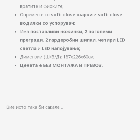
вратите и фиоките;
Опремен е со
soft-close шарки
и
soft-close
водилки со успорувач;
Има
поставливи ножички
,
2 поголеми
прегради
,
2 гардеробни шипки
,
четири LED
светла
и
LED напојување;
Димензии (Ш/В/Д): 187х226х60см;
Цената е БЕЗ МОНТАЖА и ПРЕВОЗ.
Вие исто така би сакале…