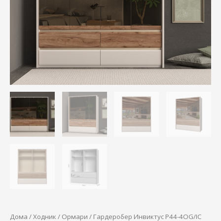
89.530,00 ден.
77.890,00 
Дома
/
Ходник
/
Ормари
/ Гардеробер Инвиктус P44-4OG/IC