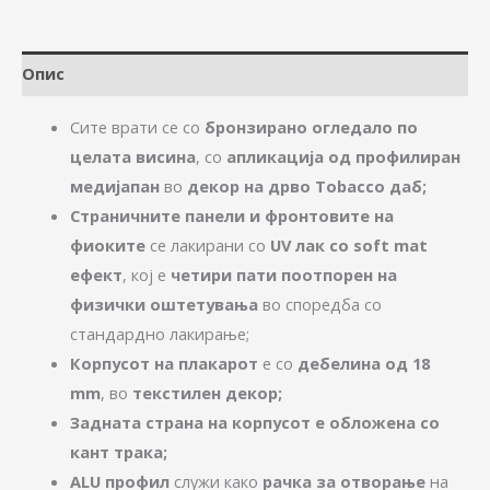
Опис
Сите врати се со
бронзирано огледало по
целата висина
, со
апликација од профилиран
медијапан
во
декор на дрво Tobacco даб;
Страничните панели и фронтовите на
фиоките
се лакирани со
UV лак со soft mat
ефект
, кој е
четири пати поотпорен на
физички оштетувања
во споредба со
стандардно лакирање;
Корпусот на плакарот
е со
дебелина од 18
mm
, во
текстилен декор;
Задната страна на корпусот е обложена со
кант трака;
ALU профил
служи како
рачка за отворање
на