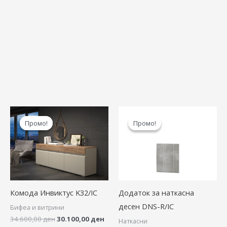
Original
Current
Original
Curre
price
price
price
price
Промо!
Промо!
Промо!
Промо!
was:
is:
was:
is:
34.600,00 ден.
30.100,00 ден.
5.640,00 ден.
4.910,
Комода Инвиктус K32/IC
Додаток за наткасна
десен DNS-R/IC
Бифеа и витрини
34.600,00
ден
30.100,00
ден
Наткасни