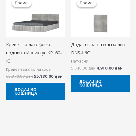
Промо!
Промо!
Промо!
Промо!
was:
is:
was:
is:
63.370,00 ден.
55.130,00 ден.
5.640,00 ден.
4.910,
Кревет со латофлекс
Додаток за наткасна лев
подница Инвиктус KR160-
DNS-L/IC
IC
Наткасни
5.640,00
ден
4.910,00
ден
Кревети за спална соба
63.370,00
ден
55.130,00
ден
ДОДАЈ ВО
КОШНИЦА
ДОДАЈ ВО
КОШНИЦА