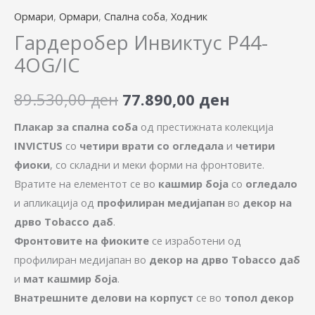
Ормари
,
Ормари
,
Спална соба
,
Ходник
Гардеробер Инвиктус P44-
4OG/IC
89.530,00
ден
77.890,00
ден
Плакар за спална соба
од престижната колекција
INVICTUS
со
четири врати со огледала
и
четири
фиоки
, со складни и меки форми на фронтовите.
Вратите на елементот се во
кашмир боја
со
огледало
и апликација од
профилиран медијапан
во
декор на
дрво Tobacco даб
.
Фронтовите на фиоките
се изработени од
профилиран медијапан во
декор на дрво Tobacco даб
и
мат кашмир боја
.
Внатрешните делови на корпуст
се во
топол декор