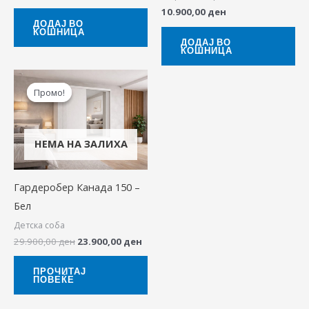
10.900,00
ден
ДОДАЈ ВО
КОШНИЦА
ДОДАЈ ВО
КОШНИЦА
Original
Current
price
price
Промо!
Промо!
was:
is:
29.900,00 ден.
23.900,00 ден.
НЕМА НА ЗАЛИХА
Гардеробер Канада 150 –
Бел
Детска соба
29.900,00
ден
23.900,00
ден
ПРОЧИТАЈ
ПОВЕЌЕ