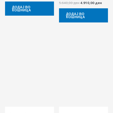
5.640,00
ден
4.910,00
ден
ДОДАЈ ВО
КОШНИЦА
ДОДАЈ ВО
КОШНИЦА
Original
Current
Original
Curre
price
price
price
price