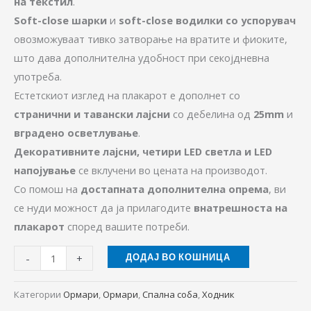
на текстил
.
Soft-close шарки
и
soft-close водилки со успорувач
овозможуваат тивко затворање на вратите и фиоките,
што дава дополнителна удобност при секојдневна
употреба.
Естетскиот изглед на плакарот е дополнет со
странични и тавански лајсни
со дебелина од
25mm
и
вградено осветлување
.
Декоративните лајсни, четири LED светла и LED
напојување
се вклучени во цената на производот.
Со помош на
достапната дополнителна опрема
, ви
се нуди можност да ја прилагодите
внатрешноста на
плакарот
според вашите потреби.
-
+
ДОДАЈ ВО КОШНИЦА
Категории
Ормари
,
Ормари
,
Спална соба
,
Ходник