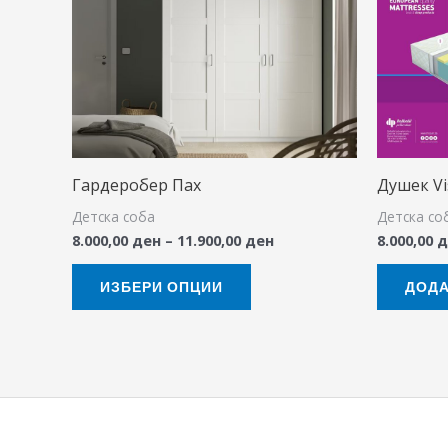
through
has
11.900,00 ден
multiple
variants.
The
options
may
Гардеробер Пах
Душек V
be
Детска соба
Детска со
chosen
8.000,00
ден
–
11.900,00
ден
8.000,00
д
on
the
ИЗБЕРИ ОПЦИИ
ДОДА
product
page