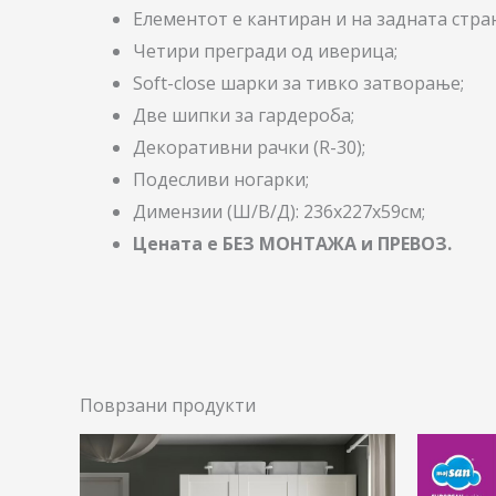
Елементот е кантиран и на задната стра
Четири прегради од иверица;
Soft-close шарки за тивко затворање;
Две шипки за гардероба;
Декоративни рачки (R-30);
Подесливи ногарки;
Димензии (Ш/В/Д): 236х227х59см;
Цената е БЕЗ МОНТАЖА и ПРЕВОЗ.
Поврзани продукти
Price
This
range:
product
8.000,00 ден