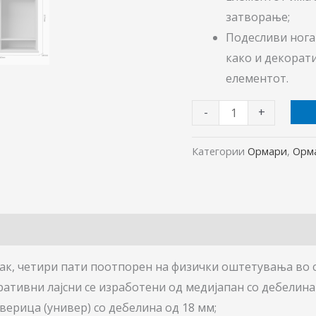
затворање;
Подесливи нога
како и декорати
елементот.
-
+
Категории
Ормари
,
Орм
лак, четири пати поотпорен на физички оштетувања во 
тивни лајсни се изработени од медијапан со дебелина 
верица (универ) со дебелина од 18 мм;