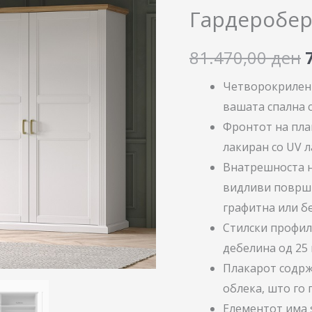
P4/TA
Гардеробер
количина
81.470,00
ден
Четворокрилен 
вашата спална с
Фронтот на пла
лакиран со UV л
Внатрешноста на
видливи површин
графитна или бе
Стилски профил
дебелина од 25 
Плакарот содрж
облека, што го
Елементот има s