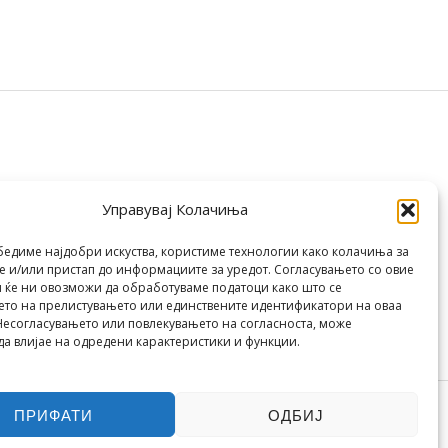
Управувај Колачиња
бедиме најдобри искуства, користиме технологии како колачиња за
 и/или пристап до информациите за уредот. Согласувањето со овие
 ќе ни овозможи да обработуваме податоци како што се
то на прелистувањето или единствените идентификатори на оваа
Несогласувањето или повлекувањето на согласноста, може
да влијае на одредени карактеристики и функции.
ПРИФАТИ
ОДБИЈ