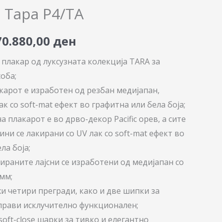
price
price
 Тара P4/TA
was:
is:
70.880,00
ден
81.470,00 ден.
70.880,00 ден.
плакар од луксузната колекција TARA за
оба;
карот е изработен од резбан медијапан,
ак со soft-mat ефект во графитна или бела боја;
 плакарот е во дрво-декор Pacific орев, а сите
и се лакирани со UV лак со soft-mat ефект во
ла боја;
ираните лајсни се изработени од медијапан со
мм;
и четири прегради, како и две шипки за
 прави исклучително функционален;
oft-close шарки за тивко и елегантно