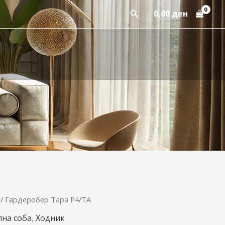
Пребарај
0,00
ден
/ Гардеробер Тара P4/TA
Original
Current
лна соба
,
Ходник