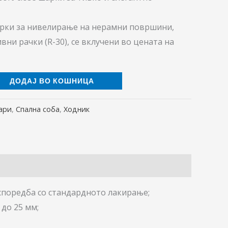
рки за нивелирање на нерамни површини,
вни рачки (R-30), се вклучени во цената на
ДОДАЈ ВО КОШНИЦА
ари
,
Спална соба
,
Ходник
споредба со стандардното лакирање;
до 25 мм;