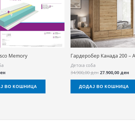
34.900,00 ден.
27
isco Memory
Гардеробер Канада 200 – 
ба
Детска соба
ен
34.900,00
ден
27.900,00
ден
Ј ВО КОШНИЦА
ДОДАЈ ВО КОШНИЦА