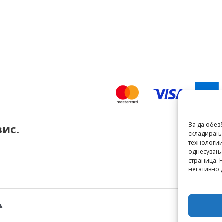
За да обез
вис
.
складирање
технологии
однесување
страница. 
негативно 
▲