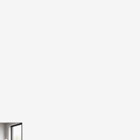
rrent
ice