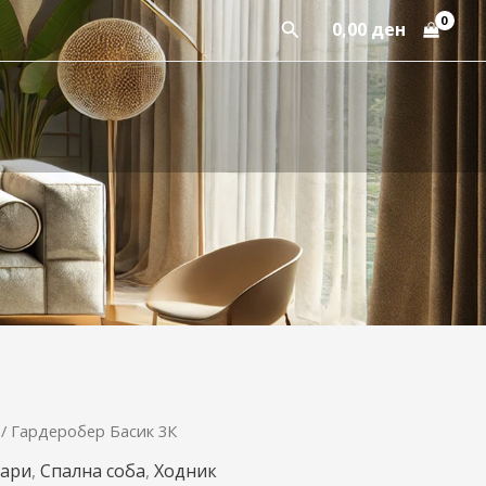
Пребарај
0,00
ден
/ Гардеробер Басик 3К
ари
,
Спална соба
,
Ходник