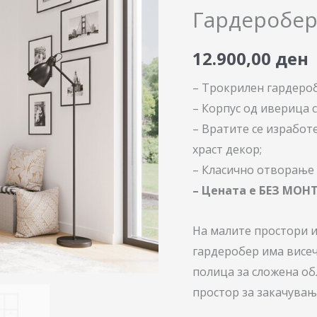
3К
Гардеробер
количина
12.900,00
ден
– Трокрилен гардероб
– Корпус од иверица с
– Вратите се изработ
храст декор;
– Класично отворање 
– Цената е БЕЗ МОН
На малите простори и
гардеробeр има висеч
полица за сложена об
простор за закачувањ