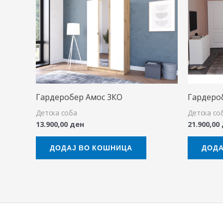
Гардеробер Амос 3КО
Гардеро
Детска соба
Детска со
13.900,00
ден
21.900,00
ДОДАЈ ВО КОШНИЦА
ДОДА