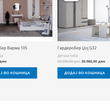
35.590,00 ден.
30
бер Варма 105
Гардеробер Џој G32
ба
Детска соба
ден
35.590,00
ден
30.960,00
ден
Ј ВО КОШНИЦА
ДОДАЈ ВО КОШНИЦА