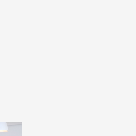
rrent
ice