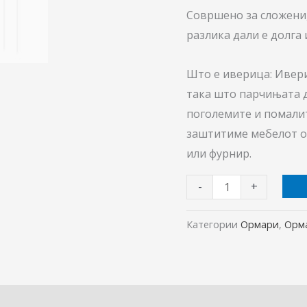
Совршено за сложени, 
разлика дали е долга 
Што е иверица: Ивер
така што парчињата д
поголемите и помалит
заштитиме мебелот од
или фурнир.
-
+
Категории
Ормари
,
Орм