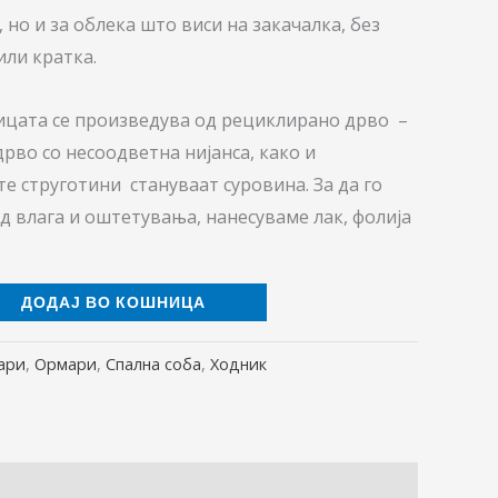
но и за облека што виси на закачалка, без
или кратка.
ицата се произведува од рециклирано дрво –
рво со несоодветна нијанса, како и
е струготини стануваат суровина. За да го
 влага и оштетувања, нанесуваме лак, фолија
ДОДАЈ ВО КОШНИЦА
ари
,
Ормари
,
Спална соба
,
Ходник