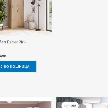
бер Басик 2КФ
ден
Ј ВО КОШНИЦА
Original
Cu
price
pr
Промо!
Промо!
was:
is: