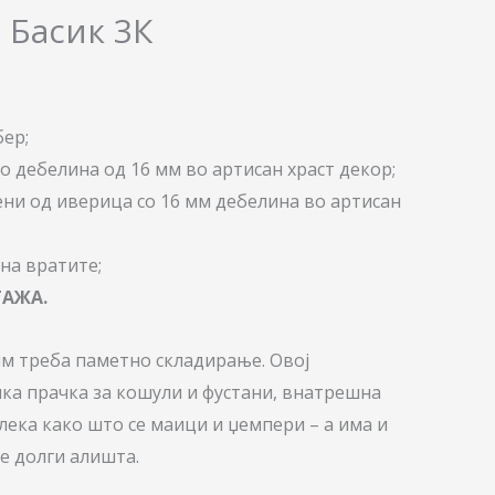
 Басик 3К
ер;
о дебелина од 16 мм во артисан храст декор;
ени од иверица со 16 мм дебелина во артисан
на вратите;
ТАЖА.
м треба паметно складирање. Овoj
ка прачка за кошули и фустани, внатрешна
лека како што се маици и џемпери – а има и
е долги алишта.