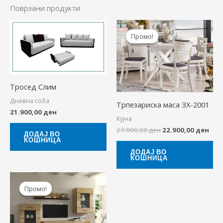
Поврзани продукти
Original
Cur
price
pric
Промо!
Промо!
was:
is:
27.900,00 ден.
22.9
Тросед Слим
Дневна соба
Трпезариска маса ЗХ-2001
21.900,00
ден
Кујна
27.900,00
ден
22.900,00
ден
ДОДАЈ ВО
КОШНИЦА
ДОДАЈ ВО
КОШНИЦА
Original
Current
price
price
Промо!
Промо!
was:
is:
21.000,00 ден.
18.900,00 ден.