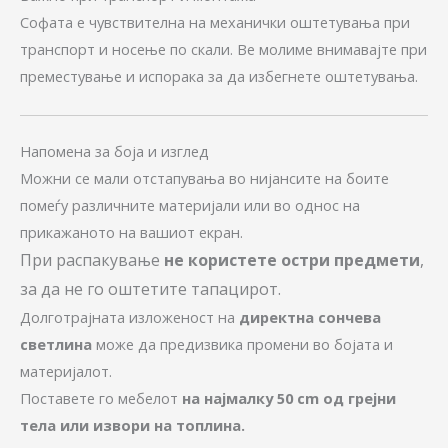
Софата е чувствителна на механички оштетувања при
транспорт и носење по скали. Ве молиме внимавајте при
преместување и испорака за да избегнете оштетувања.
Напомена за боја и изглед
Можни се мали отстапувања во нијансите на боите
помеѓу различните материјали или во однос на
прикажаното на вашиот екран.
При распакување
не користете остри предмети
,
за да не го оштетите тапацирот.
Долготрајната изложеност на
директна сончева
светлина
може да предизвика промени во бојата и
материјалот.
Поставете го мебелот
на најмалку 50 cm од грејни
тела или извори на топлина.