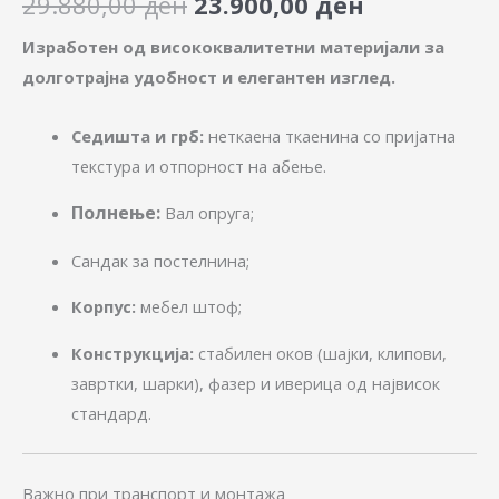
29.880,00
ден
23.900,00
ден
Изработен од висококвалитетни материјали за
долготрајна удобност и елегантен изглед.
Седишта и грб:
неткаена ткаенина со пријатна
текстура и отпорност на абење.
Полнење:
Вал опруга;
Сандак за постелнина;
Корпус:
мебел штоф;
Конструкција:
стабилен оков (шајки, клипови,
завртки, шарки), фазер и иверица од највисок
стандард.
Важно при транспорт и монтажа