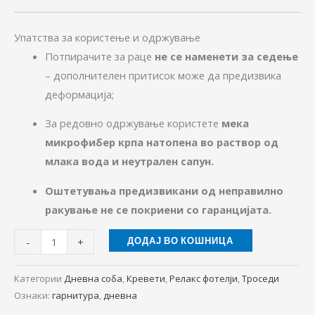
Упатства за користење и одржување
Потпирачите за раце
не се наменети за седење
– дополнителен притисок може да предизвика
деформација;
За редовно одржување користете
мека
микрофибер крпа натопена во раствор од
млака вода и неутрален сапун.
Оштетувања предизвикани од неправилно
ракување не се покриени со гаранцијата.
-
+
ДОДАЈ ВО КОШНИЦА
Категории
Дневна соба
,
Кревети
,
Релакс фотелји
,
Троседи
Ознаки:
гарнитура
,
дневна