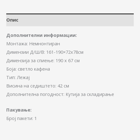
Опис
Дополнителни информации:
Монтажа: Немнонтиран
Димензии Д/Ш/В: 161-190×72х78см
Димензија за спиење: 190 х 67 см
Боја: светло кафена
Тип: Лежај
Висина на седиштето: 42 см
Дополнителна погодност: Кутија за складирање
Пакување:
Број пакети: 1