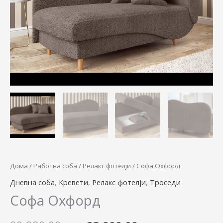
29.880,00 ден.
23.900,00 
Дома
/
Работна соба
/
Релакс фотелји
/ Софа Охфорд
Дневна соба
,
Кревети
,
Релакс фотелји
,
Троседи
Софа Охфорд