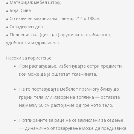
▴ Материјал: мебел штоф;
▴ Боја: Сива
▴ Со вклучен механизам – лежај: 214 x 138см;
▴ Складишен дел;
▴ Полнење: вал (цик-цак) пружини за стабилност,
удобност и издржливост.
Насоки за користење:
При распакување, избегнувајте остри предмети
кои може да ја оштетат ткаенината.
Не го поставувајте мебелот премногу близу до
грејни тела или извори на топлина — оставете
најмалку 50 см растојание од грејното тело.
Потпирачите за раце не се замислени за седење
— динамично оптоварување може да предизвика