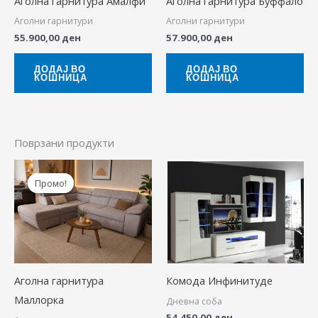
Аголна гарнитура Амалфи
Аголна гарнитура Буффало
Аголни гарнитури
Аголни гарнитури
55.900,00
ден
57.900,00
ден
ДОДАЈ ВО
ДОДАЈ ВО
КОШНИЦА
КОШНИЦА
Поврзани продукти
Original
Current
price
price
Промо!
Промо!
was:
is:
67.380,00 ден.
53.900,00 ден.
Аголна гарнитура
Комода Инфинитуде
Маллорка
Дневна соба
54.450,00
ден