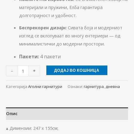
материјали и пружини, Елба гарантира
долготрајност и удобност.
Беспрекорен дизајн:
Сивата боја и модерниот
изглед се вклопуваат во многу ентериери — од
минималистички до модерни простори.
Пакети:
4 пакети
-
+
ДОДАЈ ВО КОШНИЦА
Категорија
Аголни гарнитури
Ознаки:
гарнитура
,
дневна
Опис
▴ Димензии: 247 х 155см;