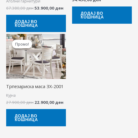
Аголни гарнитури
67.380,00
ден
53.900,00
ден
ДОДАЈ ВО
КОШНИЦА
ДОДАЈ ВО
КОШНИЦА
Original
Current
price
price
Промо!
Промо!
was:
is:
27.900,00 ден.
22.900,00 ден.
Трпезариска маса ЗХ-2001
Кујна
27.900,00
ден
22.900,00
ден
ДОДАЈ ВО
КОШНИЦА