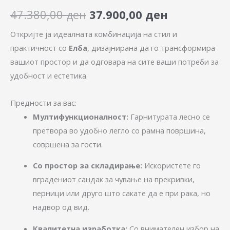
47.380,00
ден
37.900,00
ден
Откријте ја идеалната комбинација на стил и
практичност со
Елба
, дизајнирана да го трансформира
вашиот простор и да одговара на сите ваши потреби за
удобност и естетика.
Предности за вас:
Мултифункционалност:
Гарнитурата лесно се
претвора во удобно легло со рамна површина,
совршена за гости.
Со простор за складирање:
Искористете го
вградениот сандак за чување на прекривки,
перници или друго што сакате да е при рака, но
надвор од вид.
Квалитетна изработка:
Со внимателен избор на