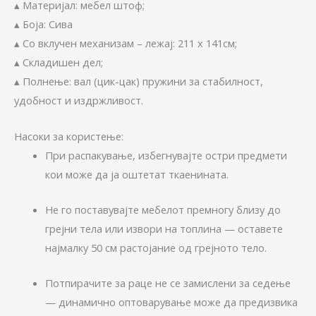
▴ Материјал: мебел штоф;
▴ Боја: Сива
▴ Со вклучен механизам – лежај: 211 x 141см;
▴ Складишен дел;
▴ Полнење: вал (цик-цак) пружини за стабилност,
удобност и издржливост.
Насоки за користење:
При распакување, избегнувајте остри предмети
кои може да ја оштетат ткаенината.
Не го поставувајте мебелот премногу близу до
грејни тела или извори на топлина — оставете
најмалку 50 см растојание од грејното тело.
Потпирачите за раце не се замислени за седење
— динамично оптоварување може да предизвика