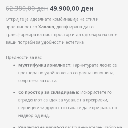
62.380,00
ден
49.900,00
ден
Откријте ја идеалната комбинација на стил и
практичност со
Хавана
, дизајнирана да го
трансформира вашиот простор и да одговара на сите
ваши потреби за удобност и естетика.
Предности за вас:
Мултифункционалност:
Гарнитурата лесно се
претвора во удобно легло со рамна површина,
совршена за гости.
Со простор за складирање:
Искористете го
вградениот сандак за чување на прекривки,
перници или друго што сакате да е при рака, но
надвор од вид.
Квалитетна изработка:
Со внимателен избор на