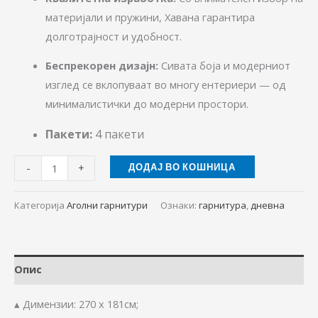
материјали и пружини, Хавана гарантира
долготрајност и удобност.
Беспрекорен дизајн:
Сивата боја и модерниот
изглед се вклопуваат во многу ентериери — од
минималистички до модерни простори.
Пакети:
4 пакети
-
+
ДОДАЈ ВО КОШНИЦА
Категорија
Аголни гарнитури
Ознаки:
гарнитура
,
дневна
Опис
▴ Димензии: 270 х 181см;