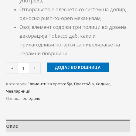
употреба;
Отворањето е олеснето со систем на допир,
односно push-to-open механизам;
Овој елемент содржи три полици во дрвена
декорација Tobacco даб, како и
прилагодливи ногарки за нивелирање на
нерамни површини.
-
+
ДОДАЈ ВО КОШНИЦА
Категории
Елементи за претсобја
,
Претсобја
,
Ходник
,
Чевларници
Ознака:
огледало
Опис