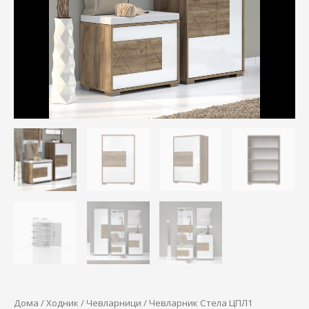
11.970,00 ден.
10.415,00 
Дома
/
Ходник
/
Чевларници
/ Чевларник Стела ЦПЛ1