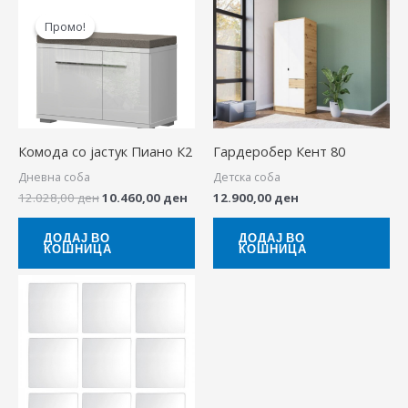
Original
Current
price
price
Промо!
Промо!
was:
is:
12.028,00 ден.
10.460,00 ден.
Комода со јастук Пиано К2
Гардеробер Кент 80
Дневна соба
Детска соба
12.028,00
ден
10.460,00
ден
12.900,00
ден
ДОДАЈ ВО
ДОДАЈ ВО
КОШНИЦА
КОШНИЦА