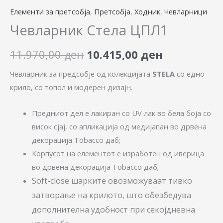
Елементи за претсобја
,
Претсобја
,
Ходник
,
Чевларници
Чевларник Стела ЦПЛ1
11.970,00
ден
10.415,00
ден
Чевларник за предсобје од колекцијата
STELA
со едно
крило, со топол и модерен дизајн.
Предниот дел е лакиран со UV лак во бела боја со
висок сјај, со апликација од медијапан во дрвена
декорација Tobacco даб;
Корпусот на елементот е изработен од иверица
во дрвена декорација Tobacco даб;
Soft-close шарките овозможуваат тивко
затворање на крилото, што обезбедува
дополнителна удобност при секојдневна