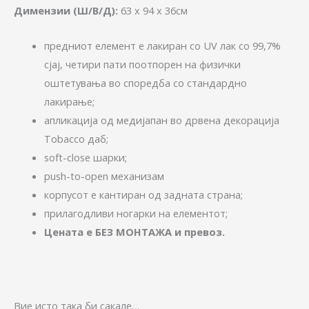
Димензии (Ш/В/Д):
63 x 94 х 36см
предниот елемент е лакиран со UV лак со 99,7%
сјај, четири пати поотпорен на физички
оштетувања во споредба со стандардно
лакирање;
апликација од медијапан во дрвена декорација
Tobacco даб;
soft-close шарки;
push-to-open механизам
корпусот е кантиран од задната страна;
прилагодливи ногарки на елементот;
Цената е БЕЗ МОНТАЖА и превоз.
Вие исто така би сакале…