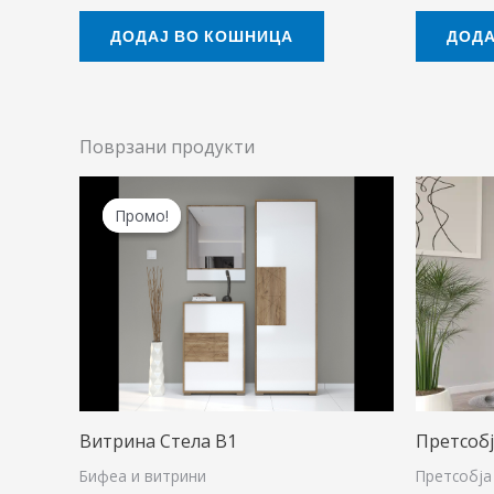
ДОДАЈ ВО КОШНИЦА
ДОДА
Поврзани продукти
Original
Current
price
price
Промо!
Промо!
was:
is:
16.310,00 ден.
14.190,00 ден.
Витрина Стела В1
Претсобј
Бифеа и витрини
Претсобја