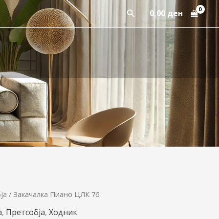
Пребарај
0,00
ден
ја
/ Закачалка Пиано ЦЛК 76
iginal
Current
а
,
Претсобја
,
Ходник