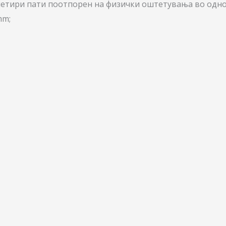
ј, четири пати поотпорен на физички оштетувања во одн
mm;