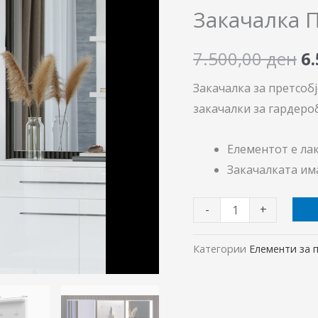
pr
ЦЛК
Закачалка 
76
w
количина
7.500,00
ден
6
7.
Закачалка за претсоб
закачалки за гардеро
Елементот е лак
Закачалката им
-
+
Категории
Елементи за 