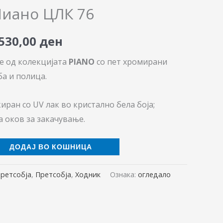
ice
price
Пиано ЦЛК 76
as:
is:
.530,00
ден
500,00 ден.
6.530,00 ден.
је од колекцијата
PIANO
со пет хромирани
ба и полица.
иран со UV лак во кристално бела боја;
а оков за закачување.
ДОДАЈ ВО КОШНИЦА
претсобја
,
Претсобја
,
Ходник
Ознака:
огледало