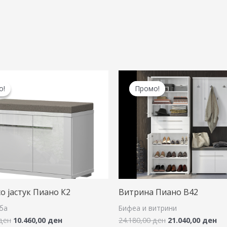
Original
Current
Original
Cu
price
price
price
pr
о!
о!
Промо!
Промо!
was:
is:
was:
is:
12.028,00 ден.
10.460,00 ден.
24.180,00 ден.
21
о јастук Пиано К2
Витрина Пиано В42
ба
Бифеа и витрини
ден
10.460,00
ден
24.180,00
ден
21.040,00
ден