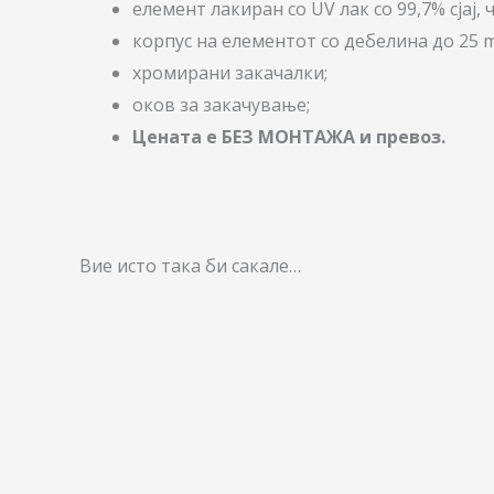
елемент лакиран со UV лак со 99,7% сја
корпус на елементот со дебелина до 25 
хромирани закачалки;
оков за закачување;
Цената е БЕЗ МОНТАЖА и превоз.
Вие исто така би сакале…