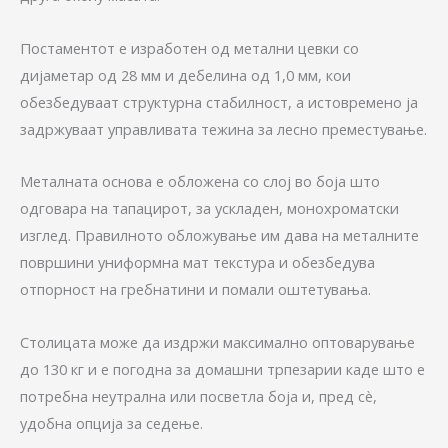
Постаментот е изработен од метални цевки со
дијаметар од 28 мм и дебелина од 1,0 мм, кои
обезбедуваат структурна стабилност, а истовремено ја
задржуваат управливата тежина за лесно преместување.
Металната основа е обложена со слој во боја што
одговара на тапацирот, за ускладен, монохроматски
изглед. Правилното обложување им дава на металните
површини униформна мат текстура и обезбедува
отпорност на гребнатини и помали оштетувања.
Столицата може да издржи максимално оптоварување
до 130 кг и е погодна за домашни трпезарии каде што е
потребна неутрална или посветла боја и, пред сè,
удобна опција за седење.