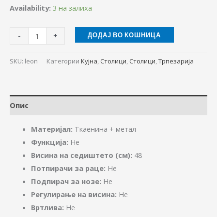
Availability:
3 на залиха
-
+
ДОДАЈ ВО КОШНИЦА
SKU:
leon
Категории
Кујна
,
Столици
,
Столици
,
Трпезарија
Опис
Материјал:
Ткаенина + метал
Функција:
Не
Висина на седиштето (см):
48
Потпирачи за раце:
Не
Подпирач за нозе:
Не
Регулирање на висина:
Не
Вртлива:
Не