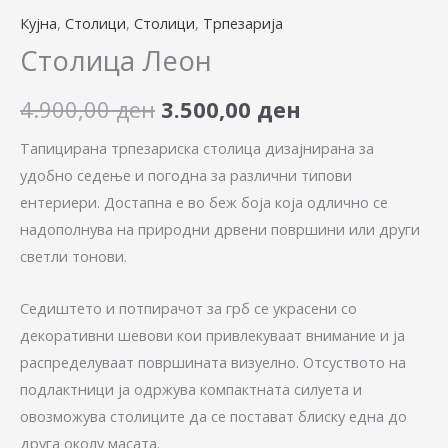
Кујна
,
Столици
,
Столици
,
Трпезарија
Столица Леон
4.900,00
ден
3.500,00
ден
Тапицирана трпезариска столица дизајнирана за
удобно седење и погодна за различни типови
ентериери. Достапна е во беж боја која одлично се
надополнува на природни дрвени површини или други
светли тонови.
Седиштето и потпирачот за грб се украсени со
декоративни шевови кои привлекуваат внимание и ја
распределуваат површината визуелно. Отсуството на
подлактници ја одржува компактната силуета и
овозможува столиците да се постават блиску една до
друга околу масата.