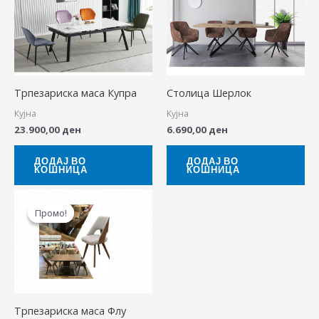
Трпезариска маса Купра
Столица Шерлок
Кујна
Кујна
23.900,00
ден
6.690,00
ден
ДОДАЈ ВО
ДОДАЈ ВО
КОШНИЦА
КОШНИЦА
Original
Current
price
price
Промо!
Промо!
was:
is:
31.100,00 ден.
26.900,00 ден.
Трпезариска маса Флу