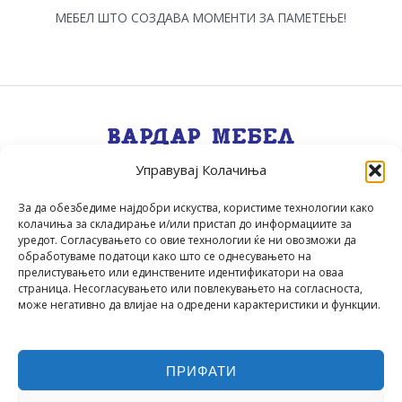
МЕБЕЛ ШТО СОЗДАВА МОМЕНТИ ЗА ПАМЕТЕЊЕ!
Управувај Колачиња
Квалитет, Стил, Селекција, Сервис
.
За да обезбедиме најдобри искуства, користиме технологии како
колачиња за складирање и/или пристап до информациите за
уредот. Согласувањето со овие технологии ќе ни овозможи да
обработуваме податоци како што се однесувањето на
прелистувањето или единствените идентификатори на оваа
страница. Несогласувањето или повлекувањето на согласноста,
може негативно да влијае на одредени карактеристики и функции.
ПРИФАТИ
▲
Вардар Мебел
© 2026 | Powered by
Codecordia
▲