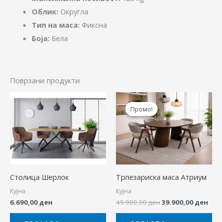
Облик:
Округла
Тип на маса:
Фиксна
Боја:
Бела
Поврзани продукти
Original
Cur
price
pric
Промо!
Промо!
was:
is:
49.900,00 ден.
39.9
Столица Шерлок
Трпезариска маса Атриум
Кујна
Кујна
6.690,00
ден
49.900,00
ден
39.900,00
ден