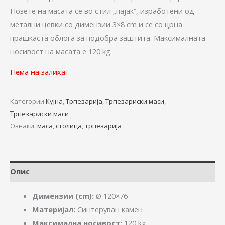
Нозете на масата се во стил „пајак“, изработени од
метални цевки со димензии 3×8 cm и се со црна
прашкаста облога за подобра заштита. Максималната
носивост на масата е 120 kg.
Нема на залиха
Категории
Кујна
,
Трпезарија
,
Трпезариски маси
,
Трпезариски маси
Ознаки:
маса
,
столица
,
трпезарија
Опис
Димензии (cm):
Ø 120×76
Материјал:
Синтеруван камен
Максимална носивост:
120 kg