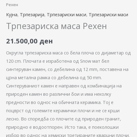
Рехен
Кујна
,
Трпезарија
,
Трпезариски маси
,
Трпезариски маси
Трпезариска маса Рехен
21.500,00
ден
Округла трпезариска маса со бела плоча со дијаметар од
120 cm. Плочата е изработена од Snow мат бел
синтеруван камен, со дебелина од 12 mm, поставена на
црна метална рамка со дебелина од 50 mm.
Синтеруваниот камен е направен од комбинација на
природен камен во различни бои и има неколку
предности во однос на обичната керамика. Тој е
поцврст од големите керамички плочи и не се крши
лесно. Во споредба со плочите од природен гранит,
природно е водоотпорен. Исто така, е поеколошки
избор во однос на хемиски третираните кварцни плочи.