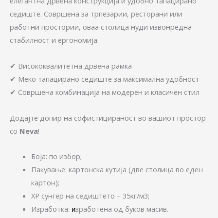
елегантна дрвена конструкција и удобно тапацирано
седиште. Совршена за трпезарии, ресторани или
работни простории, оваа столица нуди извонредна
стабилност и ергономија.
✔ Висококвалитетна дрвена рамка
✔ Меко тапацирано седиште за максимална удобност
✔ Совршена комбинација на модерен и класичен стил
Додајте допир на софистицираност во вашиот простор
со
Neva
!
Боја: по избор;
Пакување: картонска кутија (две столица во еден
картон);
ХР сунгер на седиштето – 35кг/м3;
Изработка:
зработена од буков масив.
и