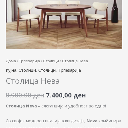
8.900,00 ден.
7.400,00 ден.
Дома
/
Трпезарија
/
Столици
/ Столица Нева
Кујна
,
Столици
,
Столици
,
Трпезарија
Столица Нева
8.900,00
ден
7.400,00
ден
Столица Neva
– елеганција и удобност во едно!
Со својот модерен италијански дизајн,
Neva
комбинира