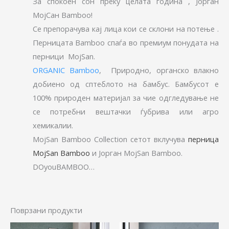
За спокоен сон преку целата година , Јорган
МојСан Bamboo!
Се препорачува кај лица кои се склони на потење .
Перницата Bamboo спаѓа во премиум понудата на
перници MojSan.
ORGANIC Bamboo
, Природно, органско влакно
добиено од сптеблото на бамбус. Бамбусот е
100% природен материјал за чие одгледување не
се потребни вештачки ѓубрива или агро
хемикалии.
MojSan Bamboo Collection сетот вклучува
перница
MojSan Bamboo
и Јорган MojSan Bamboo.
DOyouBAMBOO…
Поврзани продукти