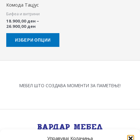
Комода Тацјус
options
Бифеа и витрини
may
18.900,00
ден
–
be
26.900,00
ден
chosen
on
ИЗБЕРИ ОПЦИИ
the
product
page
МЕБЕЛ ШТО СОЗДАВА МОМЕНТИ ЗА ПАМЕТЕЊЕ!
Управувај Колачиња