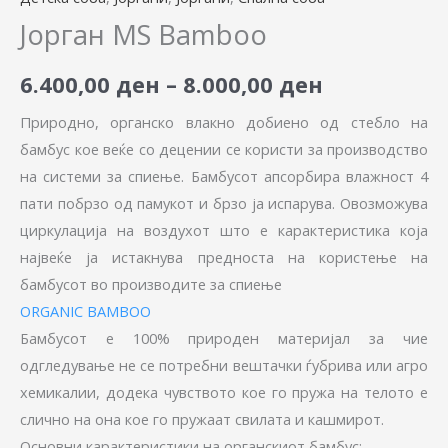
Јорган MS Bamboo
6.400,00
ден
–
8.000,00
ден
Природно, органско влакно добиено од стебло на
бамбус кое веќе со децении се користи за производство
на системи за спиење. Бамбусот апсорбира влажност 4
пати побрзо од памукот и брзо ја испарува. Овозможува
циркулација на воздухот што е карактеристика која
највеќе ја истакнува предноста на користење на
бамбусот во производите за спиење
ORGANIC BAMBOO
Бамбусот е 100% природен материјал за чие
одгледување не се потребни вештачки ѓубрива или агро
хемикалии, додека чувството кое го пружа на телото е
слично на она кое го пружаат свилата и кашмирот.
Основни карактеристики на органскиот бамбус: