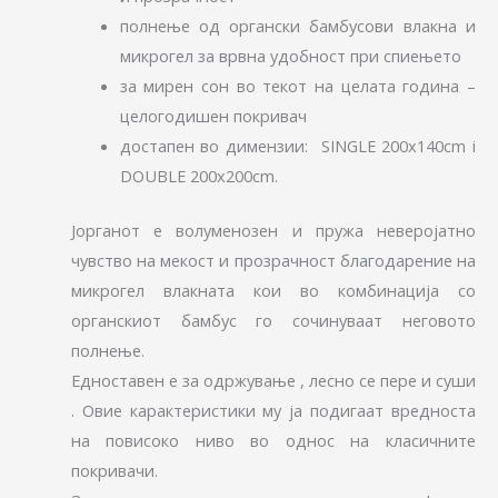
полнење од органски бамбусови влакна и
микрогел за врвна удобност при спиењето
за мирен сон во текот на целата година –
целогодишен покривач
достапен во димензии: SINGLE 200x140cm i
DOUBLE 200x200cm.
Јорганот е волуменозен и пружа неверојатно
чувство на мекост и прозрачност благодарение на
микрогел влакната кои во комбинација со
органскиот бамбус го сочинуваат неговото
полнење.
Едноставен е за одржување , лесно се пере и суши
. Овие карактеристики му ја подигаат вредноста
на повисоко ниво во однос на класичните
покривачи.