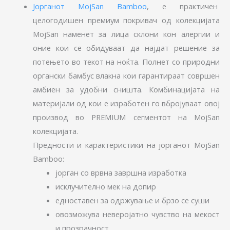
Јорганот MojSan Bamboo
, е практичен
целогодишен премиум покривач од колекцијата
MojSan наменет за лица склони кон алергии и
оние кои се обидуваат да најдат решение за
потењето во текот на ноќта. Полнет со природни
органски бамбус влакна кои гарантираат совршен
амбиен за удобни сништа. Комбинацијата на
материјали од кои е изработен го вбројуваат овој
производ во PREMIUM сегментот на MojSan
колекцијата.
Предности и карактеристики на јорганот MojSan
Bamboo:
јорган со врвна завршна изработка
исклучително мек на допир
едноставен за одржување и брзо се суши
овозможува неверојатно чувство на мекост
и прозрачност