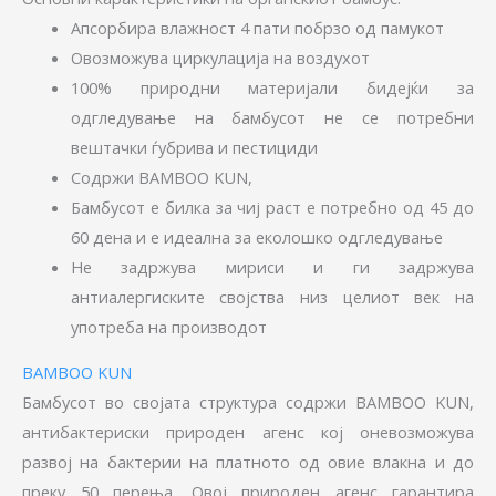
Апсорбира влажност 4 пати побрзо од памукот
Овозможува циркулација на воздухот
100% природни материјали бидејќи за
одгледување на бамбусот не се потребни
вештачки ѓубрива и пестициди
Содржи BAMBOO KUN,
Бамбусот е билка за чиј раст е потребно од 45 до
60 дена и е идеална за еколошко одгледување
Не задржува мириси и ги задржува
антиалергиските својства низ целиот век на
употреба на производот
BAMBOO KUN
Бамбусот во својата структура содржи BAMBOO KUN,
антибактериски природен агенс кој оневозможува
развој на бактерии на платното од овие влакна и до
преку 50 перења. Овој природен агенс гарантира