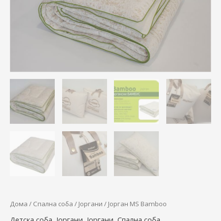
through
8.000,00 д
Дома
/
Спална соба
/
Јоргани
/ Јорган MS Bamboo
Детска соба
,
Јоргани
,
Јоргани
,
Спална соба