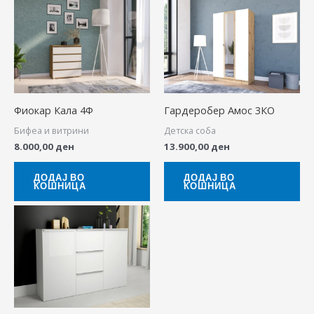
Фиокар Кала 4Ф
Гардеробер Амос 3КО
Бифеа и витрини
Детска соба
8.000,00
ден
13.900,00
ден
ДОДАЈ ВО
ДОДАЈ ВО
КОШНИЦА
КОШНИЦА
Price
This
range:
product
18.900,00 ден
through
has
26.900,00 ден
multiple
variants.
The