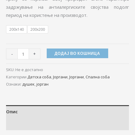
задржување на антиалергиските својства подолг
период на користење на производот.
200x140
200x200
-
+
ДОДАЈ ВО КОШНИЦА
SKU:
Не е достапно
Категории
Детска соба
,
Јоргани
,
Јоргани
,
Спална соба
Ознаки:
душек
,
јорган
Опис
Дополнителни информации