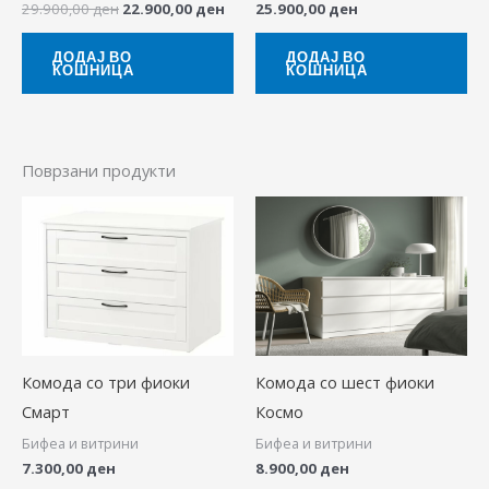
29.900,00
ден
22.900,00
ден
25.900,00
ден
ДОДАЈ ВО
ДОДАЈ ВО
КОШНИЦА
КОШНИЦА
Поврзани продукти
This
produ
has
multip
variant
The
Комода со три фиоки
Комода со шест фиоки
option
Смарт
Космо
may
Бифеа и витрини
Бифеа и витрини
be
7.300,00
ден
8.900,00
ден
chose