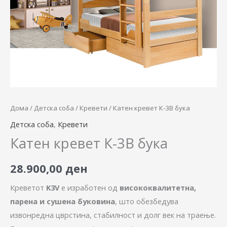
Дома
/
Детска соба
/
Кревети
/ Катен кревет К-3В бука
Детска соба
,
Кревети
Катен кревет К-3В бука
28.900,00
ден
Креветот
K3V
е изработен од
висококвалитетна,
парена и сушена буковина
, што обезбедува
извонредна цврстина, стабилност и долг век на траење.