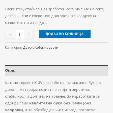
Елегантен, стабилен и изработен со внимание на секој
детал —
K3V
е кревет кој долгорочно го задржува
квалитетот и изгледот.
-
+
ДОДАЈ ВО КОШНИЦА
Категории
Детска соба
,
Кревети
Опис
Катниот кревет
K-3V
е изработен од масивно буково
дрво — материјал познат по својата цврстина,
стабилност и долг век на траење. За изработката се
одбира само
квалитетна бука без јазли (без
чворови)
, што обезбедува чист изглед, поголема