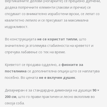
Вертикалните делови (ногарките) се прецизно дупчени,
додека попречните елементи (лакови и пречки) се
спојуваат со внимателно изработени врски, се лепат со
квалитетно лепило и се пресуваат за максимална
издржливост.
Во конструкцијата
не се користат типли
, што
значително ја зголемува стабилноста на креветот и
спречува лабавење со тек на време.
Креветот се продава одделно, а
фиоките за
постелнина
се дополнителна опција што се наплатува
посебно. Во цената
не е вклучен душек
.
Дизајниран е за стандардна димензија на душеци
90 ×
200 см
, што го прави практичен и лесно вклоплив во
секоја соба.