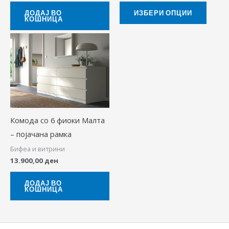
on
ДОДАЈ ВО
ИЗБЕРИ ОПЦИИ
КОШНИЦА
the
produ
page
Комода со 6 фиоки Малта
– појачана рамка
Бифеа и витрини
13.900,00
ден
ДОДАЈ ВО
КОШНИЦА