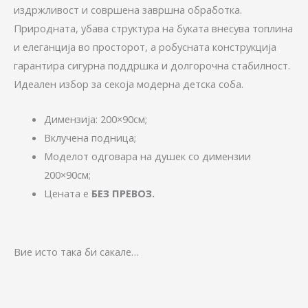
издржливост и совршена завршна обработка.
Природната, убава структура на буката внесува топлина
и елеганција во просторот, а робусната конструкција
гарантира сигурна поддршка и долгорочна стабилност.
Идеален избор за секоја модерна детска соба.
Димензија: 200×90см;
Вклучена подница;
Моделот одговара на душек со димензии
200×90см;
Цената е
БЕЗ ПРЕВОЗ.
Вие исто така би сакале…