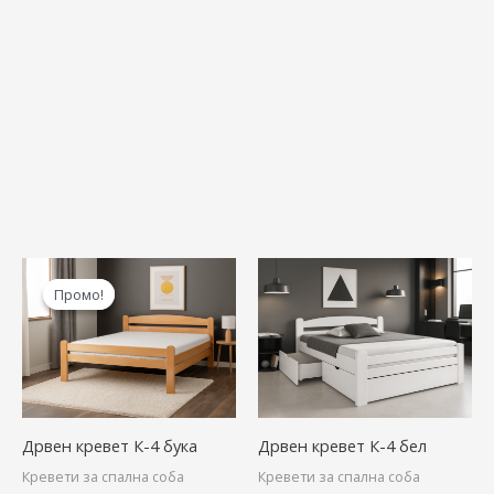
Original
Current
price
price
Промо!
Промо!
was:
is:
29.900,00 ден.
22.900,00 ден.
Дрвен кревет К-4 бука
Дрвен кревет К-4 бел
Кревети за спална соба
Кревети за спална соба