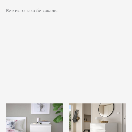
Вие исто така би сакале…