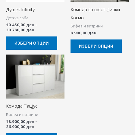
The
The
Душек Infinity
Комода со шест фиоки
options
option
Космо
Детска соба
may
may
10.450,00
ден
–
Бифеа и витрини
be
be
20.780,00
ден
8.900,00
ден
chosen
chose
on
on
ИЗБЕРИ ОПЦИИ
ИЗБЕРИ ОПЦИИ
the
the
Price
This
product
produ
range:
product
18.900,00 ден
page
page
through
has
26.900,00 ден
multiple
variants.
The
Комода Тацјус
options
Бифеа и витрини
may
18.900,00
ден
–
be
26.900,00
ден
chosen