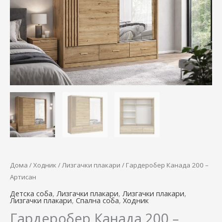
34.900,00 ден.
27.900,00 
количина
Дома
/
Ходник
/
Лизгачки плакари
/ Гардеробер Канада 200 –
Артисан
Детска соба
,
Лизгачки плакари
,
Лизгачки плакари
,
Лизгачки плакари
,
Спална соба
,
Ходник
Гардеробер Канада 200 –