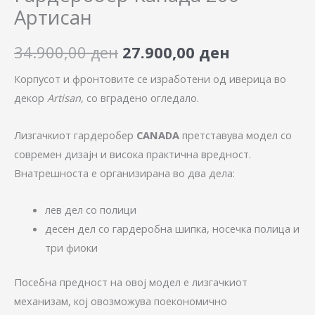
Артисан
34.900,00
ден
27.900,00
ден
Корпусот и фронтовите се изработени од иверица во
декор
Artisan
, со вградено огледало.
Лизгачкиот гардеробер
CANADA
претставува модел со
современ дизајн и висока практична вредност.
Внатрешноста е организирана во два дела:
лев дел со полици
десен дел со гардеробна шипка, носечка полица и
три фиоки
Посебна предност на овој модел е лизгачкиот
механизам, кој овозможува поекономично