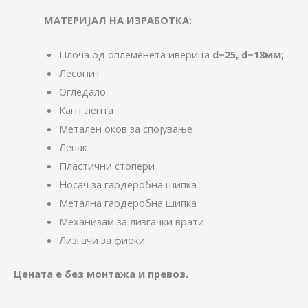
МАТЕРИЈАЛ НА ИЗРАБОТКА:
Плоча од оплеменета иверица
d=25, d=18мм;
Лесонит
Огледало
Кант лента
Метален оков за спојување
Лепак
Пластични стопери
Носач за гардеробна шипка
Метална гардеробна шипка
Механизам за лизгачки врати
Лизгачи за фиоки
Цената е без монтажа и превоз.