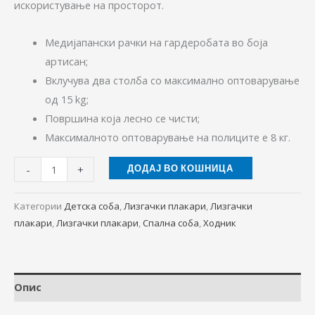
искористување на просторот.
Медијапански рачки на гардеробата во боја
артисан;
Вклучува два столба со максимално оптоварување
од 15 kg;
Површина која лесно се чисти;
Максималното оптоварување на полиците е 8 кг.
-
+
ДОДАЈ ВО КОШНИЦА
Категории
Детска соба
,
Лизгачки плакари
,
Лизгачки
плакари
,
Лизгачки плакари
,
Спална соба
,
Ходник
Опис