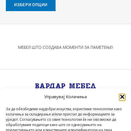
on
ИЗБЕРИ ОПЦИИ
the
product
page
МЕБЕЛ ШТО СОЗДАВА МОМЕНТИ ЗА ПАМЕТЕЊЕ!
Управувај Колачиња
Квалитет, Стил, Селекција, Сервис
.
За да обезбедиме најдобри искуства, користиме технологии како
колачиња за складирање и/или пристап до информациите за
уредот. Согласувањето со овие технологии ќе ни овозможи да
обработуваме податоци како што се однесувањето на
прелистувањето или единствените идентификатори на оваа