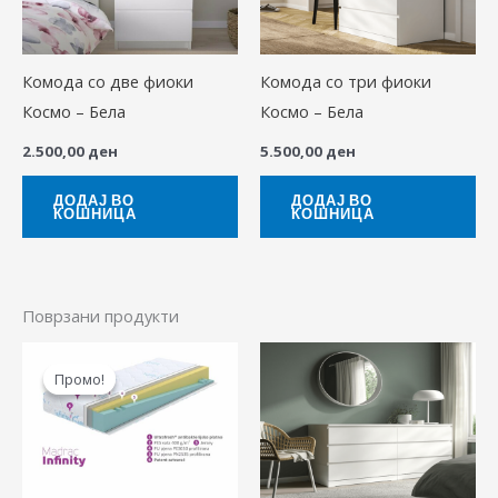
Комода со две фиоки
Комода со три фиоки
Космо – Бела
Космо – Бела
2.500,00
ден
5.500,00
ден
ДОДАЈ ВО
ДОДАЈ ВО
КОШНИЦА
КОШНИЦА
Поврзани продукти
Price
This
This
range:
Промо!
Промо!
product
produ
10.450,00 ден
through
has
has
20.780,00 ден
multiple
multip
variants.
variant