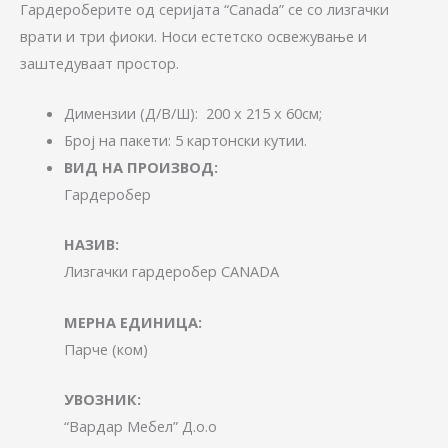
Гардероберите од серијата “Canada” се со лизгачки
врати и три фиоки. Носи естетско освежување и
заштедуваaт простор.
Димензии (Д/В/Ш): 200 x 215 x 60см;
Број на пакети: 5 картонски кутии.
ВИД НА ПРОИЗВОД:
Гардеробер
НАЗИВ:
Лизгачки гардеробер CANADA
МЕРНА ЕДИНИЦА:
Парче (ком)
УВОЗНИК:
“Вардар Мебел” Д.о.о