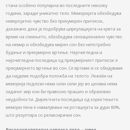
стана особено популарна во последните неколку
години, заради уникатно тело. Меморијата обезбедува
неверојатно чувство без прекумерен притисок,
докажано дека ја подобрува циркулацијата на крвта за
време на спиењето, обезбедува сензационално чувство
на немир и обезбедува мирен сон без непотребно
будење и прекумерно вртење. Најочигледна и
најочигледна последица од прекумерниот притисок е
прекумерното вртење во сон. Се вртиме и се обидуваме
да најдеме подобра положба на телото. Лежеќи на
меморија подлози нема сили сили јер во целама нема
заданог аир кои би правосио прашио и образовао
неудобности. Директната последица од користењето
мемори пена е намалување на ротацијата за дури 80%,
што резултира со релаксирачки сон.
Висококвалитетна навлака лето – зима