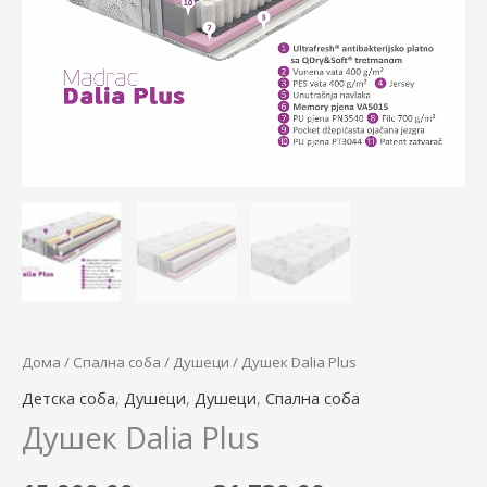
through
31.730,0
Дома
/
Спална соба
/
Душеци
/ Душек Dalia Plus
Детска соба
,
Душеци
,
Душеци
,
Спална соба
Душек Dalia Plus