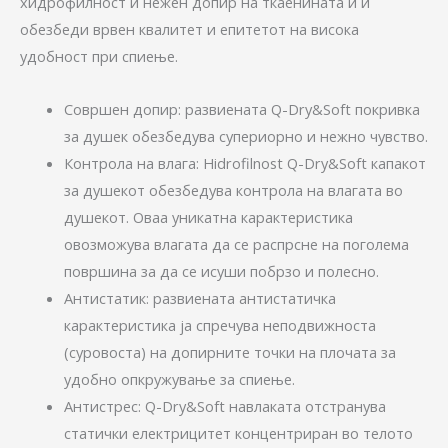
хидрофилност и нежен допир на ткаенината и и
обезбеди врвен квалитет и епитетот на висока
удобност при спиење.
Совршен допир: развиената Q-Dry&Soft покривка
за душек обезбедува супериорно и нежно чувство.
Контрола на влага: Hidrofilnost Q-Dry&Soft капакот
за душекот обезбедува контрола на влагата во
душекот. Оваа уникатна карактеристика
овозможува влагата да се распрсне на поголема
површина за да се исуши побрзо и полесно.
Антистатик: развиената антистатичка
карактеристика ја спречува неподвижноста
(суровоста) на допирните точки на плочата за
удобно опкружување за спиење.
Антистрес: Q-Dry&Soft навлаката отстранува
статички електрицитет концентриран во телото