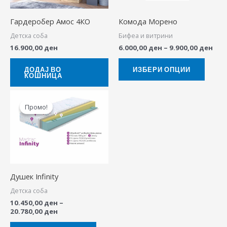
The
Гардеробер Амос 4КО
Комода Морено
option
Детска соба
Бифеа и витрини
may
16.900,00
ден
6.000,00
ден
–
9.900,00
ден
be
chose
ДОДАЈ ВО
ИЗБЕРИ ОПЦИИ
КОШНИЦА
on
the
Price
This
range:
produ
Промо!
Промо!
product
10.450,00 ден
page
through
has
20.780,00 ден
multiple
variants.
The
Душек Infinity
options
Детска соба
may
10.450,00
ден
–
be
20.780,00
ден
chosen