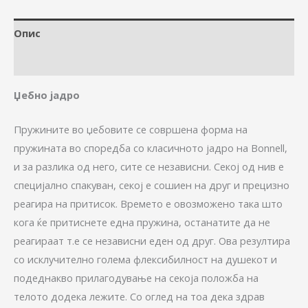
Опис
Дополнителни информации
Џебно јадро
Пружините во џебовите се совршена форма на
пружината во споредба со класичното јадро на Bonnell,
и за разлика од него, сите се независни. Секој од нив е
специјално спакуван, секој е сошиен на друг и прецизно
реагира на притисок. Времето е овозможено така што
кога ќе притиснете една пружина, останатите да не
реагираат т.е се независни еден од друг. Ова резултира
со исклучително голема флексибилност на душекот и
подеднакво прилагодување на секоја положба на
телото додека лежите. Со оглед на тоа дека здрав