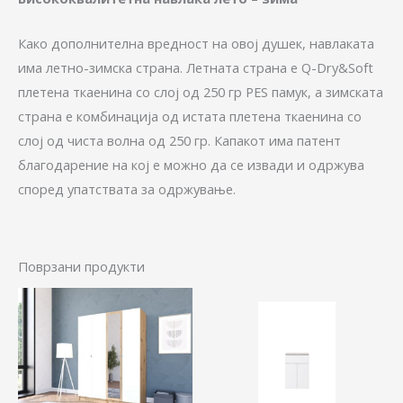
Како дополнителна вредност на овој душек, навлаката
има летно-зимска страна. Летната страна е Q-Dry&Soft
плетена ткаенина со слој од 250 гр PES памук, а зимската
страна е комбинација од истата плетена ткаенина со
слој од чиста волна од 250 гр. Капакот има патент
благодарение на кој е можно да се извади и одржува
според упатствата за одржување.
Поврзани продукти
Pric
This
ran
produ
6.00
thr
has
9.90
multip
variant