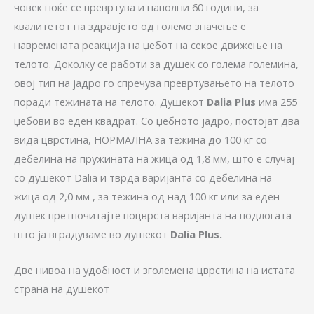
човек ноќе се превртува и наполни 60 години, за
квалитетот на здравјето од големо значење е
навремената реакција на џебот на секое движење на
телото. Доколку се работи за душек со голема големина,
овој тип на јадро го спречува превртувањето на телото
поради тежината на телото. Душекот
Dalia Plus
има 255
џебови во еден квадрат. Со џебното јадро, постојат два
вида цврстина, НОРМАЛНА за тежина до 100 кг со
дебелина на пружината на жица од 1,8 мм, што е случај
со душекот Dalia и тврда варијанта со дебелина на
жица од 2,0 мм , за тежина од над 100 кг или за еден
душек претпочитајте поцврста варијанта на подлогата
што ја вградуваме во душекот
Dalia Plus.
Две нивоа на удобност и зголемена цврстина на истата
страна на душекот