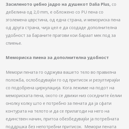
Засиленото џебно јадро на душекот Dalia Plus,
со
дебелина од 2,0 mm, е обложено со PU пена со
зголемена цврстина, од една страна, и мемориска пена
од друга страна, чија цел е да создаде дополнителна
удобност за бараните прагови кои бараат мек под за
спиење.
Мемориска пиена за дополнителна удобност
Мемори пената го одржува вашето тело во правилна
положба, ослободувајќи го од притисок и резултирајќи
со подобрена циркулација. Кога лежиме на подот на
мемориската пена, окото се движи низ соседните ќелии
онолку колку што е потребно за пената да ја сфати
контурата на телото и да се прилагоди на него на
единствен начин, притоа обезбедувајќи ја потребната
поддршка без непотребни притисок. Мемори пената