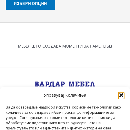
on
ИЗБЕРИ ОПЦИИ
the
product
page
МЕБЕЛ ШТО СОЗДАВА МОМЕНТИ ЗА ПАМЕТЕЊЕ!
Управувај Колачиња
Квалитет, Стил, Селекција, Сервис
.
За да обезбедиме најдобри искуства, користиме технологии како
колачиња за складирање и/или пристап до информациите за
уредот. Согласувањето со овие технологии ќе ни овозможи да
обработуваме податоци како што се однесувањето на
прелистувањето или единствените идентификатори на оваа