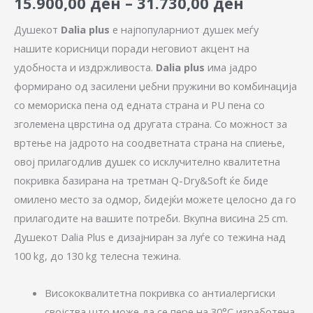
15.900,00
ден
–
31.730,00
ден
Душекот
Dalia plus
е најпопуларниот душек меѓу
нашите корисници поради неговиот акцент на
удобноста и издржливоста.
Dalia plus
има јадро
формирано од засилени џебни пружини во комбинација
со мемориска пена од едната страна и PU пена со
зголемена цврстина од другата страна. Со можност за
вртење на јадрото на соодветната страна на спиење,
овој прилагодлив душек со исклучително квалитетна
покривка базирана на третман Q-Dry&Soft ќе биде
омилено место за одмор, бидејќи можете целосно да го
прилагодите на вашите потреби. Вкупна висина 25 cm.
Душекот Dalia Plus е дизајниран за луѓе со тежина над
100 kg, до 130 kg телесна тежина.
Висококвалитетна покривка со антиалергиски
својства што може да се пере на 30°C изработена