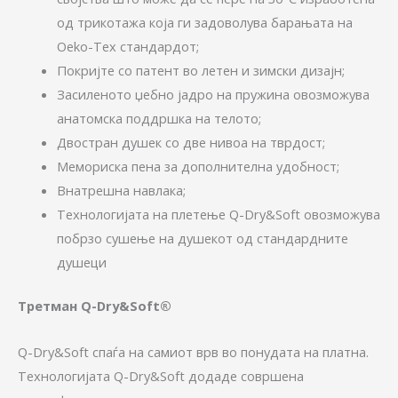
од трикотажа која ги задоволува барањата на
Oeko-Tex стандардот;
Покријте со патент во летен и зимски дизајн;
Засиленото џебно јадро на пружина овозможува
анатомска поддршка на телото;
Двостран душек со две нивоа на тврдост;
Мемориска пена за дополнителна удобност;
Внатрешна навлака;
Технологијата на плетење Q-Dry&Soft овозможува
побрзо сушење на душекот од стандардните
душеци
Третман Q-Dry&Soft®
Q-Dry&Soft спаѓа на самиот врв во понудата на платна.
Технологијата Q-Dry&Soft додаде совршена