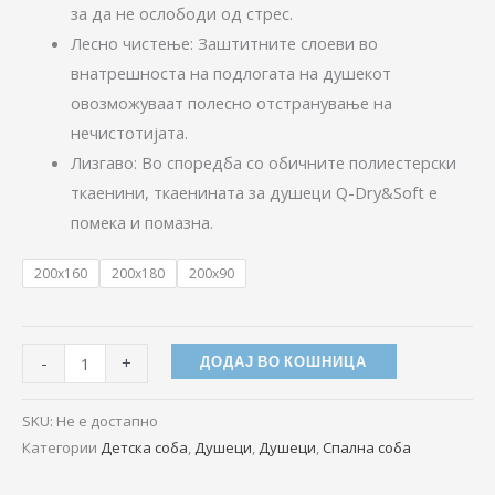
за да не ослободи од стрес.
Лесно чистење: Заштитните слоеви во
внатрешноста на подлогата на душекот
овозможуваат полесно отстранување на
нечистотијата.
Лизгаво: Во споредба со обичните полиестерски
ткаенини, ткаенината за душеци Q-Dry&Soft е
помека и помазна.
200x160
200x180
200x90
-
+
ДОДАЈ ВО КОШНИЦА
SKU:
Не е достапно
Категории
Детска соба
,
Душеци
,
Душеци
,
Спална соба