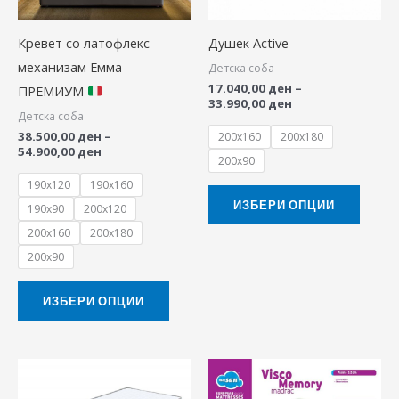
The
The
Кревет со латофлекс
Душек Active
options
option
механизам Емма
Детска соба
may
may
17.040,00
ден
–
ПРЕМИУМ
be
be
33.990,00
ден
Детска соба
chosen
chose
38.500,00
ден
–
200x160
200x180
on
on
54.900,00
ден
200x90
the
the
190x120
190x160
product
produ
ИЗБЕРИ ОПЦИИ
190x90
200x120
page
page
200x160
200x180
200x90
ИЗБЕРИ ОПЦИИ
This
product