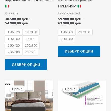
may
may
ПРЕМИУМ
be
be
Кревети
Uncategorized
chosen
chose
38.500,00
ден
–
59.900,00
ден
–
on
on
54.900,00
ден
63.900,00
ден
the
the
190x120
190x160
190x160
200x160
product
produ
190x180
190x90
200x180
page
page
200x120
200x160
ИЗБЕРИ ОПЦИИ
200x180
200x90
ИЗБЕРИ ОПЦИИ
Price
Price
This
This
range:
range:
Промо!
Промо!
product
produ
38.500,00 ден
17.040,00 ден
through
through
has
has
54.900,00 ден
33.990,00 ден
multiple
multip
variants.
variant