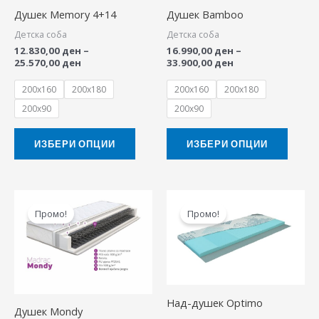
Душек Memory 4+14
Душек Bamboo
options
option
Детска соба
Детска соба
may
may
12.830,00
ден
–
16.990,00
ден
–
be
be
25.570,00
ден
33.900,00
ден
chosen
chose
200x160
200x180
200x160
200x180
on
on
200x90
200x90
the
the
product
produ
ИЗБЕРИ ОПЦИИ
ИЗБЕРИ ОПЦИИ
page
page
Price
Original
Curr
This
This
range:
price
pric
Промо!
Промо!
product
produ
8.010,00 ден
was:
is:
through
11.210,00 ден.
8.54
has
has
15.980,00 ден
multiple
multip
variants.
variant
The
The
Над-душек Optimo
Душек Mondy
options
option