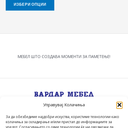
the
ИЗБЕРИ ОПЦИИ
product
page
МЕБЕЛ ШТО СОЗДАВА МОМЕНТИ ЗА ПАМЕТЕЊЕ!
Управувај Колачиња
Квалитет, Стил, Селекција, Сервис
.
За да обезбедиме најдобри искуства, користиме технологии како
колачиња за складирање и/или пристап до информациите за
уредот. Согласувањето со овие технологии ќе ни овозможи да