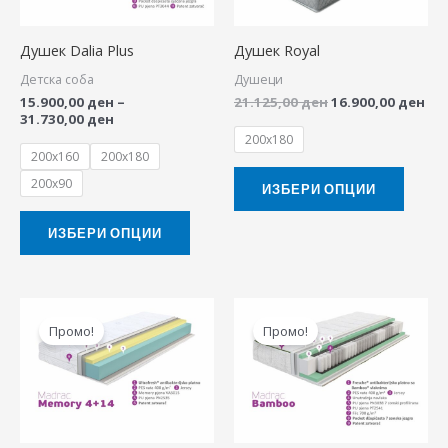
variants.
variant
The
The
Душек Dalia Plus
Душек Royal
options
option
Детска соба
Душеци
may
may
15.900,00
ден
–
21.125,00
ден
16.900,00
ден
be
be
31.730,00
ден
chosen
chose
200x180
200x160
200x180
on
on
200x90
the
the
ИЗБЕРИ ОПЦИИ
product
produ
ИЗБЕРИ ОПЦИИ
page
page
Price
Price
This
This
range:
range:
Промо!
Промо!
product
produ
12.830,00 ден
16.990,00 ден
through
through
has
has
25.570,00 ден
33.900,00 ден
multiple
multip
variants.
variant
The
The