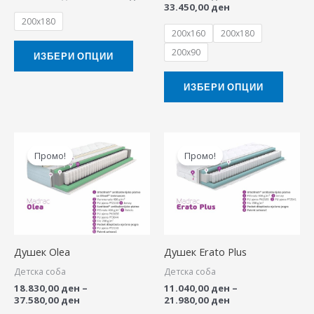
33.450,00
ден
chosen
chose
200x180
200x160
200x180
on
on
200x90
the
the
ИЗБЕРИ ОПЦИИ
product
produ
ИЗБЕРИ ОПЦИИ
page
page
Price
Price
This
This
range:
range:
Промо!
Промо!
product
produ
18.830,00 ден
11.040,00 ден
through
through
has
has
37.580,00 ден
21.980,00 ден
multiple
multip
variants.
variant
The
The
Душек Olea
Душек Erato Plus
options
option
Детска соба
Детска соба
may
may
18.830,00
ден
–
11.040,00
ден
–
be
be
37.580,00
ден
21.980,00
ден
chosen
chose