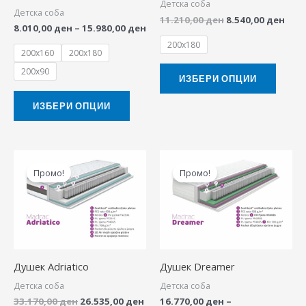
Детска соба
Детска соба
may
may
11.210,00
ден
8.540,00
ден
8.010,00
ден
–
15.980,00
ден
be
be
200x180
chosen
chose
200x160
200x180
on
on
200x90
ИЗБЕРИ ОПЦИИ
the
the
product
produ
ИЗБЕРИ ОПЦИИ
page
page
Original
Current
Price
This
This
price
price
range:
Промо!
Промо!
product
produ
was:
is:
16.770,00 ден
33.170,00 ден.
26.535,00 ден.
through
has
has
33.450,00 ден
multiple
multip
variants.
variant
The
The
Душек Adriatico
Душек Dreamer
options
option
Детска соба
Детска соба
may
may
33.170,00
ден
26.535,00
ден
16.770,00
ден
–
be
be