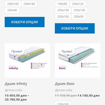
200x160
200x180
190x90
200x120
on
on
200x90
200x140
200x160
the
the
200x180
200x90
product
produ
ИЗБЕРИ ОПЦИИ
page
page
ИЗБЕРИ ОПЦИИ
Price
Original
Cur
This
This
range:
price
pri
Промо!
Промо!
product
produ
10.450,00 ден
was:
is:
through
17.720,00 ден.
14.
has
has
20.780,00 ден
multiple
multip
variants.
variant
The
The
Душек Infinity
Душек Basic
options
option
Детска соба
Детска соба
may
may
10.450,00
ден
–
17.720,00
ден
14.180,00
ден
be
be
20.780,00
ден
chosen
chose
200x160