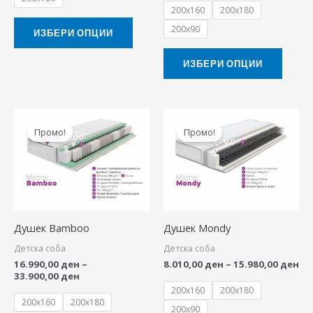
200x160
200x180
on
on
200x90
the
the
ИЗБЕРИ ОПЦИИ
product
produ
ИЗБЕРИ ОПЦИИ
page
page
Price
Pri
This
This
range:
ra
Промо!
Промо!
product
produ
16.990,00 ден
8.
through
th
has
has
33.900,00 ден
15
multiple
multip
variants.
variant
The
The
Душек Bamboo
Душек Mondy
options
option
Детска соба
Детска соба
may
may
16.990,00
ден
–
8.010,00
ден
–
15.980,00
ден
be
be
33.900,00
ден
chosen
chose
200x160
200x180
200x160
200x180
on
on
200x90