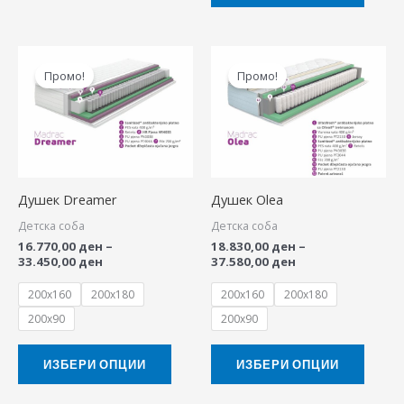
product
produ
page
page
Price
Price
This
This
range:
range:
Промо!
Промо!
product
produ
16.770,00 ден
18.830,00 ден
through
through
has
has
33.450,00 ден
37.580,00 ден
multiple
multip
variants.
variant
The
The
Душек Dreamer
Душек Olea
options
option
Детска соба
Детска соба
may
may
16.770,00
ден
–
18.830,00
ден
–
be
be
33.450,00
ден
37.580,00
ден
chosen
chose
200x160
200x180
200x160
200x180
on
on
200x90
200x90
the
the
product
produ
ИЗБЕРИ ОПЦИИ
ИЗБЕРИ ОПЦИИ
page
page