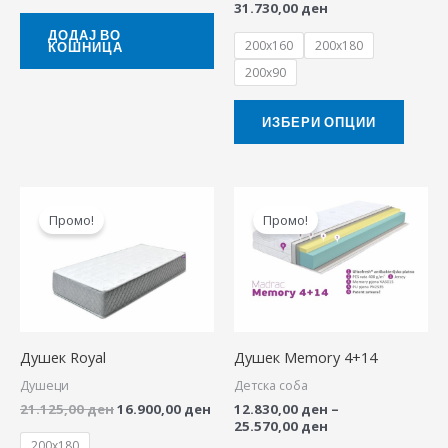
31.730,00
ден
chose
ДОДАЈ ВО
200x160
200x180
КОШНИЦА
on
200x90
the
produ
ИЗБЕРИ ОПЦИИ
page
Original
Current
Price
This
This
price
price
range:
Промо!
Промо!
product
produ
was:
is:
12.830,00 ден
21.125,00 ден.
16.900,00 ден.
through
has
has
25.570,00 ден
multiple
multip
variants.
variant
The
The
Душек Royal
Душек Memory 4+14
options
option
Душеци
Детска соба
may
may
21.125,00
ден
16.900,00
ден
12.830,00
ден
–
be
be
25.570,00
ден
chosen
chose
200x180