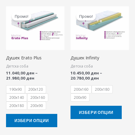
Price
Price
This
This
range:
range:
Промо!
Промо!
product
produ
11.040,00 ден
10.450,00 ден
through
through
has
has
21.980,00 ден
20.780,00 ден
multiple
multip
variants.
variant
The
The
Душек Erato Plus
Душек Infinity
options
option
Детска соба
Детска соба
may
may
11.040,00
ден
–
10.450,00
ден
–
be
be
21.980,00
ден
20.780,00
ден
chosen
chose
190x90
200x120
200x160
200x180
on
on
200x140
200x160
200x90
the
the
200x180
200x90
product
produ
ИЗБЕРИ ОПЦИИ
page
page
ИЗБЕРИ ОПЦИИ