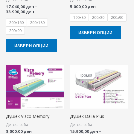
may
may
17.040,00
ден
–
5.000,00
ден
be
be
33.990,00
ден
chosen
chose
190x80
200x80
200x90
200x160
200x180
on
on
200x90
the
the
ИЗБЕРИ ОПЦИИ
product
produ
ИЗБЕРИ ОПЦИИ
page
page
Price
This
range:
Промо!
produ
15.900,00 ден
through
has
31.730,00 ден
multip
variant
The
Душек Visco Memory
Душек Dalia Plus
option
Детска соба
Детска соба
may
8.000,00
ден
15.900,00
ден
–
be