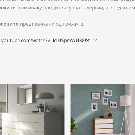
рижите
, кои инаку предизвикуваат алергии, а воедно им
ргените
предизвикани од грижите.
.youtube.com/watch?v=lcIHSpmWHX8&t=1s