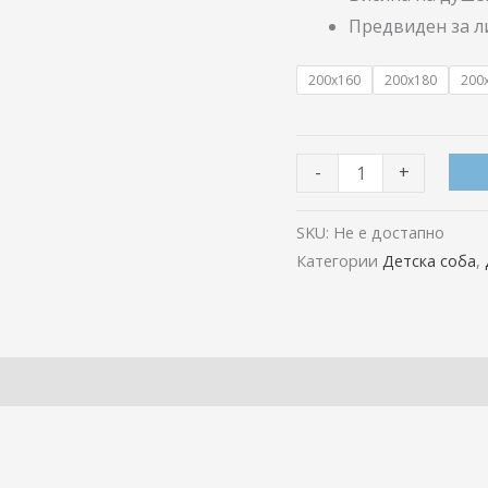
Предвиден за л
200x160
200x180
200
-
+
SKU:
Не е достапно
Категории
Детска соба
,