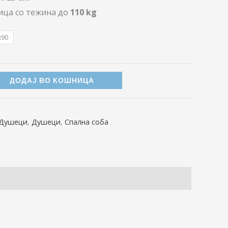
ица со тежина до
110 kg
x90
ДОДАЈ ВО КОШНИЦА
Душеци
,
Душеци
,
Спална соба