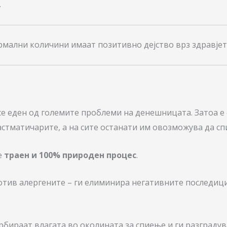
.
мални количини имаат позитивно дејство врз здравјет
се еден од големите проблеми на денешницата. Затоа е
стматичарите, а на сите останати им овозможува да спи
е
траен и 100% природен процес
.
ротив алергените – ги елиминира негативните последици
бираат влагата во околината за спиење и ги разградув