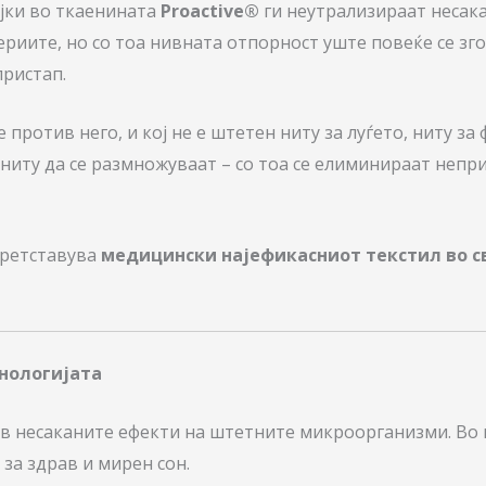
јки во ткаенината
Proactive®
ги неутрализираат несака
риите, но со тоа нивната отпорност уште повеќе се зго
ристап.
е против него, и кој не е штетен ниту за луѓето, ниту за
ниту да се размножуваат – со тоа се елиминираат непр
претставува
медицински најефикасниот текстил во с
хнологијата
тив несаканите ефекти на штетните микроорганизми. Во
за здрав и мирен сон.