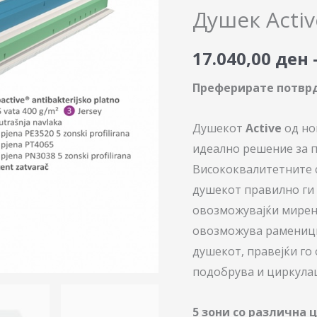
количина
Душек Activ
17.040,00
ден
Преферирате потврд
Душекот
Active
од но
идеално решение за п
Висококвалитетните 
душекот правилно ги 
овозможувајќи мирен 
овозможува раменици
душекот, правејќи го
подобрува и циркулац
5 зони со различна 