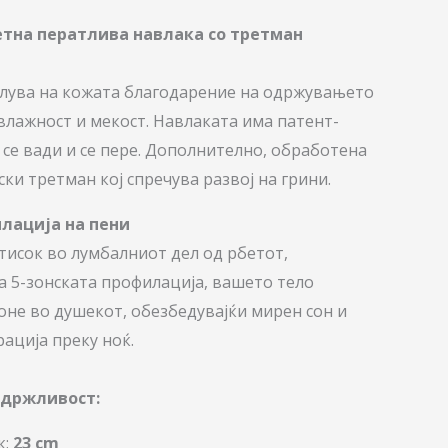
тна ператлива навлака со третман
лува на кожата благодарение на одржувањето
влажност и мекост. Навлаката има патент-
 се вади и се пере. Дополнително, обработена
ски третман кој спречува развој на грини.
илација на пени
тисок во лумбалниот дел од рбетот,
а 5-зонската профилација, вашето тело
оне во душекот, обезбедувајќи мирен сон и
ација преку ноќ.
здржливост:
к:
23 cm