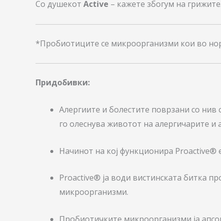
Со душекот
Active
– кажете збогум на грижите
*Пробиотиците се микроорганизми кои во нор
Придобивки:
Алергиите и болестите поврзани со нив 
го олеснува животот на алергичарите и а
Начинот на кој функционира Proactive® 
Proactive® ја води вистинската битка п
микроорганизми.
Пробиотичките микроорганизми ја апсор