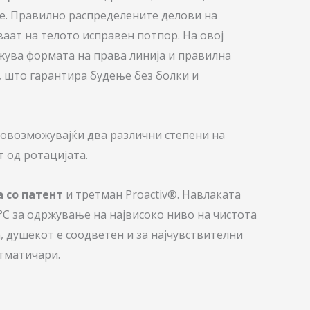
зе. Правилно распределените делови на
аат на телото исправен потпор. На овој
ржува формата на права линија и правилна
 што гарантира будење без болки и
, овозможувајќи два различни степени на
т од ротацијата.
 со патент
и третман Proactiv®. Навлаката
0°C за одржување на највисоко ниво на чистота
, душекот е соодветен и за најчувствителни
стматичари.