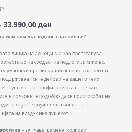
range:
e
17.040,00 ден
–
33.990,00
ден
through
а или помека подлога за спиење?
33.990,00 ден
вата линија на душeци MojSan претставува
ронаоѓање на соодветна подлога за спиење.
седумзонски профилирани пени во составот на
поддржуваат сите делови на вашето тело,
и опуштен сон. Профилацијата на пените
те и колковите подобро да се приспособат на
 одморот уште поудобен, а воедно ја
ијата на воздух низ душекот.
цврстина
– за глава, рамена, колкови,