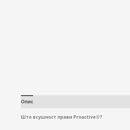
Опис
Дополнителни информации
Што всушност прави Proactive®?