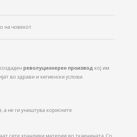
о на човекот.
 создаден
револуционерен производ
кој им
јат во здрави и хигиенски услови.
, а не ги уништува корисните
аат сите хранливи материи во ткаенината. Со