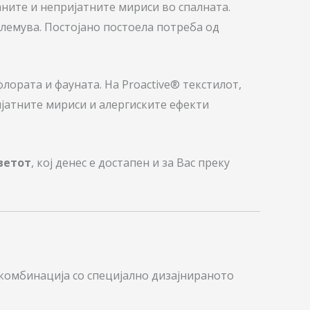
ните и непријатните мириси во спалната.
лемува. Постојано постоела потреба од
 флората и фауната. На Proactive® текстилот,
ијатните мириси и алергиските ефекти
ветот
, кој денес е достапен и за Вас преку
 комбинација со специјално дизајнираното