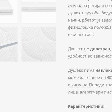
лумбална регија и но
душекот му обезбедув
начин, рбетот ја зад
физиолошка положба,
вкочанетост.
Душекот е
двостран
удобност во зависнос
Душекот има
навлака
може да се пере на 4
и хигиена. Поради тоа
лица, алергичари и а
Карактеристики: