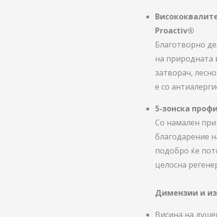
Висококвалите
Proactiv®
Благотворно де
на природната 
затворач, лесно
е со антиалерги
5-зонска проф
Со намален при
благодарение н
подобро ќе пот
целосна регенер
Димензии и и
Висина на душе