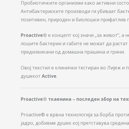
Пробиотичките организми како активни состо
Антибактериските производи ги убиваат бакте
позитивен, природен и биолошки прифатлив п
Proactive®
е концепт кој значи „за живот“, а н
лошите бактерии и габите не можат да растат 
предизвикани од домашна прашина и грини.
Овој текстил е клинички тестиран во Лијеж и 
душекот
Active
.
Proactive® ткаенина – последен збор на те
Proactive® е врвна технологија за борба про
јадро, добивме душек кој претставува средина 