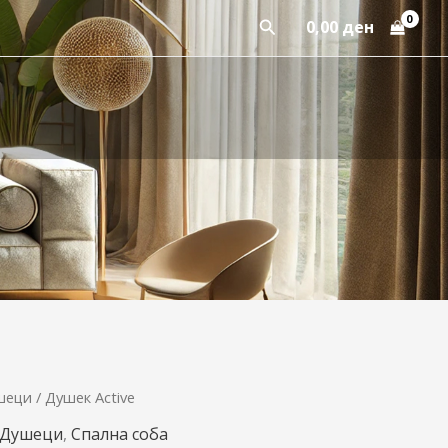
Пребарај
0,00
ден
шеци
/ Душек Active
Price
Душеци
,
Спална соба