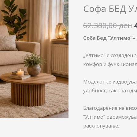
Ултимо
Софа БЕД 
количина
62.380,00
ден
Соба Бед “Ултимо”– 
„Ултимо“ е создаден 
комфор и функционалн
Моделот се издвојува
удобност, како за одм
Благодарение на вис
“Ултимо” овозможува
расклопување.