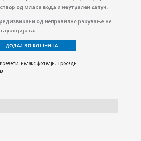
створ од млака вода и неутрален сапун.
редизвикани од неправилно ракување не
 гаранцијата.
ДОДАЈ ВО КОШНИЦА
Кревети
,
Релакс фотелји
,
Троседи
на