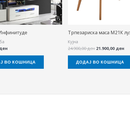
Инфинитуде
Трпезариска маса М21К лу
ба
Кујна
ден
24.900,00
ден
21.900,00
ден
Ј ВО КОШНИЦА
ДОДАЈ ВО КОШНИЦА