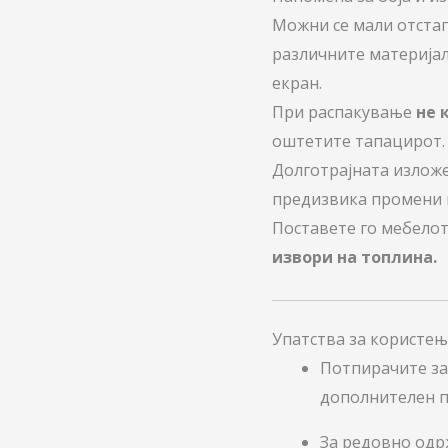
Можни се мали отстап
различните материја
екран.
При распакување
не 
оштетите тапацирот.
Долготрајната излож
предизвика промени в
Поставете го мебело
извори на топлина.
Упатства за користе
Потпирачите з
дополнителен п
За редовно од