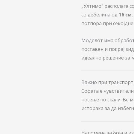
„Ултимо“ располага с
со дебелина од
16 см
потпора при секојдне
Моделот има обработ
поставен и покрај ѕид
идеално решение за 
Важно при транспорт
Софата е чувствител
носење по скали. Ве 
испорака за да избег
Напомена за боја и и