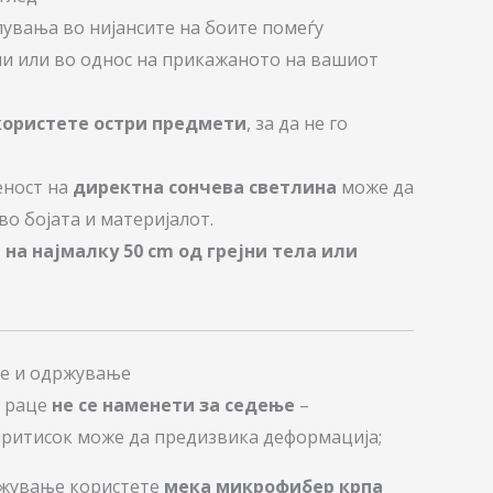
увања во нијансите на боите помеѓу
ли или во однос на прикажаното на вашиот
користете остри предмети
, за да не го
еност на
директна сончева светлина
може да
о бојата и материјалот.
т
на најмалку 50 cm од грејни тела или
ње и одржување
а раце
не се наменети за седење
–
ритисок може да предизвика деформација;
ржување користете
мека микрофибер крпа