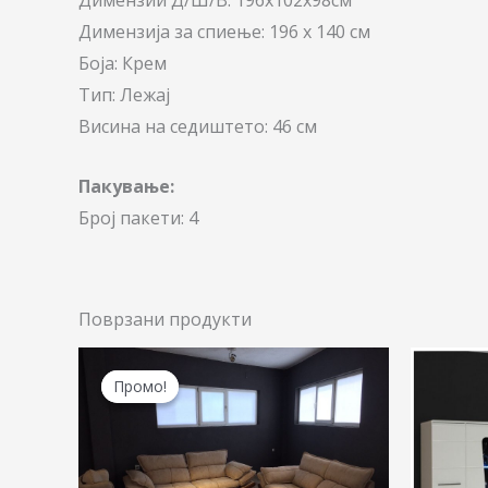
Димензии Д/Ш/В: 196x102x98см
Димензија за спиење: 196 х 140 см
Боја: Крем
Тип: Лежај
Висина на седиштето: 46 см
Пакување:
Број пакети: 4
Поврзани продукти
Original
Current
price
price
Промо!
Промо!
was:
is:
132.330,00 ден.
110.100,00 ден.