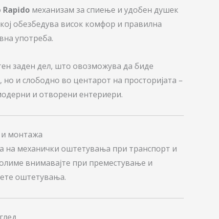
о
Rapido
механизам за спиење и удобен душек
, кој обезбедува висок комфор и правилна
вна употреба.
ен заден дел, што овозможува да биде
, но и слободно во центарот на просторијата –
модерни и отворени ентериери.
 и монтажа
на на механички оштетувања при транспорт и
молиме внимавајте при преместување и
нете оштетувања.
зглед