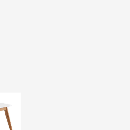
rrent
ice
.900,00 ден.