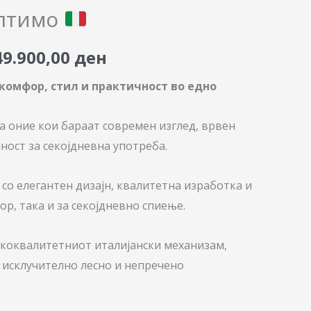
price
price
Ултимо
was:
is:
49.900,00
ден
62.380,00 ден.
49.900,00 ден.
комфор, стил и практичност во едно
за оние кои бараат современ изглед, врвен
ост за секојдневна употреба.
 со елегантен дизајн, квалитетна изработка и
ор, така и за секојдневно спиење.
ококвалитетниот италијански механизам,
 исклучително лесно и непречено