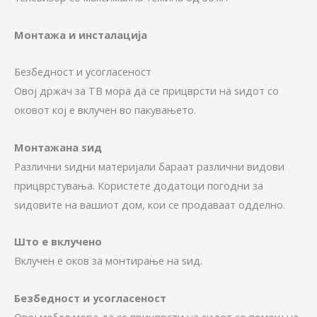
Монтажа и инсталација
Безбедност и усогласеност
Овој држач за ТВ мора да се прицврсти на ѕидот со
оковот кој е вклучен во пакувањето.
Монтажана ѕид
Различни ѕидни материјали бараат различни видови
прицврстувања. Користете додатоци погодни за
ѕидовите на вашиот дом, кои се продаваат одделно.
Што е вклучено
Вклучен е оков за монтирање на ѕид.
Безбедност и усогласеност
Овој мебел мора да се прицврсти на ѕидот со помош на