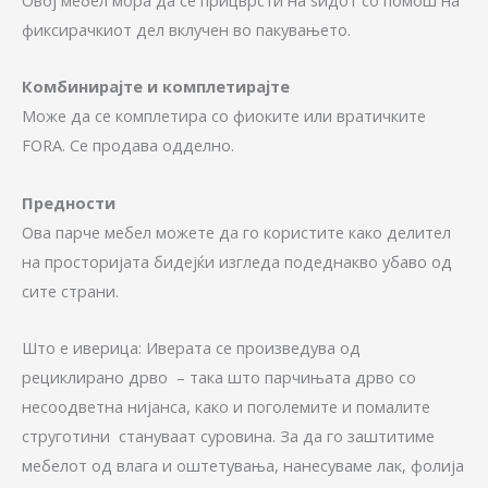
фиксирачкиот дел вклучен во пакувањето.
Комбинирајте и комплетирајте
Може да се комплетира со фиоките или вратичките
FORA. Се продава одделно.
Предности
Ова парче мебел можете да го користите како делител
на просторијата бидејќи изгледа подеднакво убаво од
сите страни.
Што е иверица: Иверата се произведува од
рециклирано дрво – така што парчињата дрво со
несоодветна нијанса, како и поголемите и помалите
струготини стануваат суровина. За да го заштитиме
мебелот од влага и оштетувања, нанесуваме лак, фолија