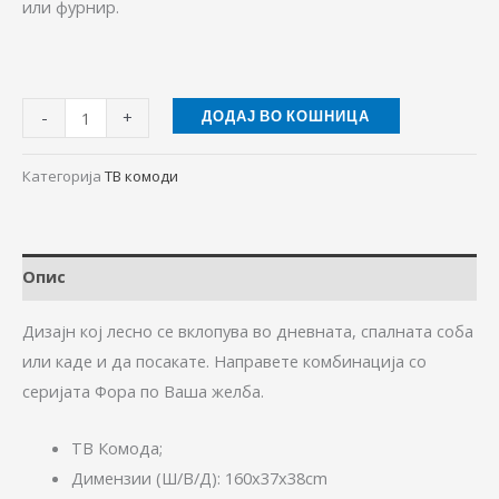
или фурнир.
-
+
ДОДАЈ ВО КОШНИЦА
Категорија
ТВ комоди
Опис
Дизајн кој лесно се вклопува во дневната, спалната соба
или каде и да посакате. Направете комбинација со
серијата Фора по Ваша желба.
ТВ Комода;
Димензии (Ш/В/Д): 160x37x38cm