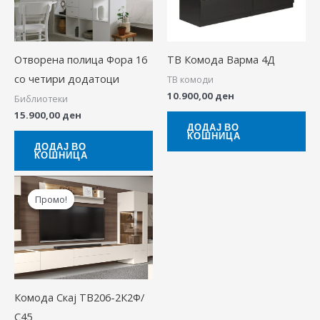
Отворена полица Фора 16
ТВ Комода Варма 4Д
со четири додатоци
ТВ комоди
10.900,00
ден
Библиотеки
15.900,00
ден
ДОДАЈ ВО
КОШНИЦА
ДОДАЈ ВО
КОШНИЦА
Original
Current
price
price
Промо!
Промо!
was:
is:
28.460,00 ден.
24.460,00 ден.
Комода Скај ТВ206-2К2Ф/
С45