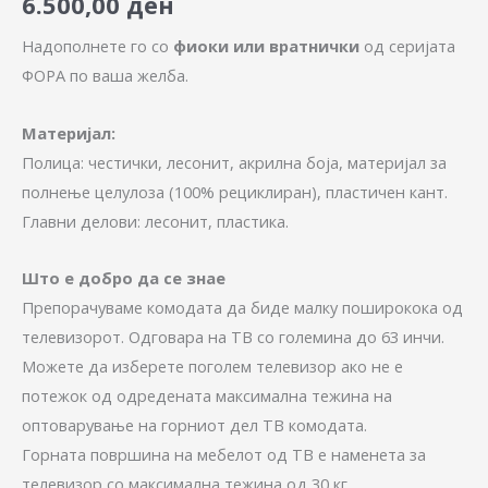
6.500,00
ден
Надополнете го со
фиоки или вратнички
од серијата
ФОРА по ваша желба.
Материјал:
Полица: честички, лесонит, акрилна боја, материјал за
полнење целулоза (100% рециклиран), пластичен кант.
Главни делови: лесонит, пластика.
Што е добро да се знае
Препорачуваме комодата да биде малку поширокока од
телевизорот. Одговара на ТВ со големина до 63 инчи.
Можете да изберете поголем телевизор ако не е
потежок од одредената максимална тежина на
оптоварување на горниот дел ТВ комодата.
Горната површина на мебелот од ТВ е наменета за
телевизор со максимална тежина од 30 кг.