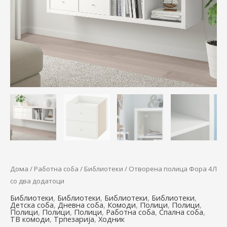
два
додатоци
количина
Дома
/
Работна соба
/
Библиотеки
/ Отворена полица Фора 4Л
со два додатоци
Библиотеки
,
Библиотеки
,
Библиотеки
,
Библиотеки
,
Детска соба
,
Дневна соба
,
Комоди
,
Полици
,
Полици
,
Полици
,
Полици
,
Полици
,
Работна соба
,
Спална соба
,
ТВ комоди
,
Трпезарија
,
Ходник