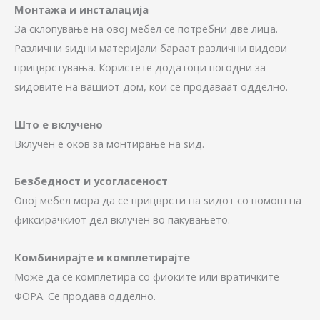
Монтажа и инсталација
За склопување на овој мебел се потребни две лица.
Различни ѕидни материјали бараат различни видови
прицврстувања. Користете додатоци погодни за
ѕидовите на вашиот дом, кои се продаваат одделно.
Што е вклучено
Вклучен е оков за монтирање на ѕид.
Безбедност и усогласеност
Овој мебел мора да се прицврсти на ѕидот со помош на
фиксирачкиот дел вклучен во пакувањето.
Комбинирајте и комплетирајте
Може да се комплетира со фиоките или вратичките
ФОРА. Се продава одделно.