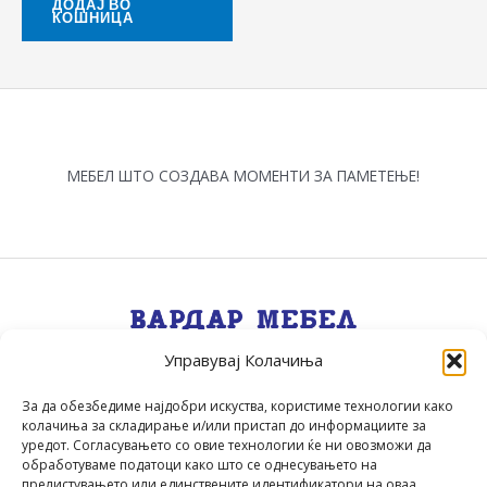
ДОДАЈ ВО
КОШНИЦА
МЕБЕЛ ШТО СОЗДАВА МОМЕНТИ ЗА ПАМЕТЕЊЕ!
Управувај Колачиња
Квалитет, Стил, Селекција, Сервис
.
За да обезбедиме најдобри искуства, користиме технологии како
колачиња за складирање и/или пристап до информациите за
уредот. Согласувањето со овие технологии ќе ни овозможи да
обработуваме податоци како што се однесувањето на
прелистувањето или единствените идентификатори на оваа