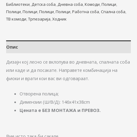
Библиотеки
,
Детска соба
,
Дневна соба
,
Комоди
,
Полици
,
Полици
,
Полици
,
Полици
,
Полици
,
Работна соба
,
Спална соба
,
ТВ комоди
,
Трпезарија
,
Ходник
Опис
Дизајн кој лесно се вклопува во дневната, спалната соба
или каде и да посакате. Направете комбинација на
фиоки и врати кои вас ви одговараат.
Отворена полица;
Димензии (Ш/В/Д): 146x41x38cm
Цената е БЕЗ МОНТАЖА и ПРЕВОЗ.
Вие исто така би сакале…