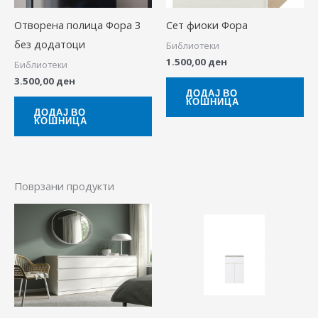
Отворена полица Фора 3
Сет фиоки Фора
без додатоци
Библиотеки
1.500,00
ден
Библиотеки
3.500,00
ден
ДОДАЈ ВО
КОШНИЦА
ДОДАЈ ВО
КОШНИЦА
Поврзани продукти
Pric
This
This
ran
product
produ
6.00
thr
has
has
9.90
multiple
multip
variants.
variant
The
The