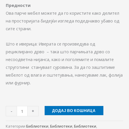
Предности
Ова парче мебел можете да го користите како делител
на просторијата бидејќи изгледа подеднакво убаво од
сите страни.
Што е иверица: Иверата се произведува од
рециклирано дрво – така што парчињата дрво со
несоодветна нијанса, како и поголемите и помалите
струготини стануваат суровина. За да го заштитиме
мебелот од влага и оштетувања, нанесуваме лак, фолија
или фурнир.
-
+
ДОДАЈ ВО КОШНИЦА
Категории
Библиотеки
,
Библиотеки
,
Библиотеки
,