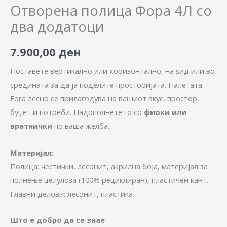
Отворена полица Фора 4Л со
два додатоци
7.900,00
ден
Поставете вертикално или хоризонтално, на ѕид или во
средината за да ја поделите просторијата. Палетата
Fora лесно се прилагодува на вашиот вкус, простор,
буџет и потреби. Надополнете го со
фиоки или
вратнички
по ваша желба.
Материјал:
Полица: честички, лесонит, акрилна боја, материјал за
полнење целулоза (100% рециклиран), пластичен кант.
Главни делови: лесонит, пластика.
Што е добро да се знае