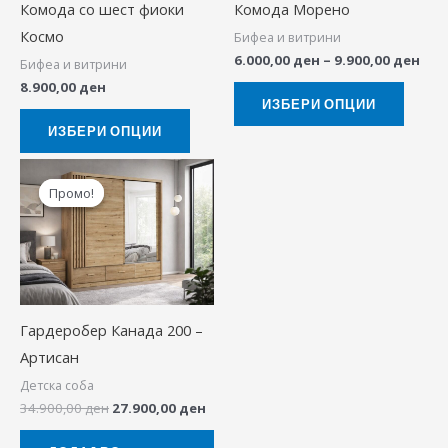
Комода со шест фиоки
Комода Морено
options
option
Космо
Бифеа и витрини
may
may
6.000,00
ден
–
9.900,00
ден
Бифеа и витрини
be
be
8.900,00
ден
chosen
chose
ИЗБЕРИ ОПЦИИ
on
on
ИЗБЕРИ ОПЦИИ
the
the
Original
Current
product
produ
price
price
Промо!
Промо!
was:
is:
page
page
34.900,00 ден.
27.900,00 ден.
Гардеробер Канада 200 –
Артисан
Детска соба
34.900,00
ден
27.900,00
ден