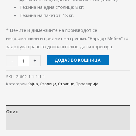
Тежина на една столица: 8 кг;
Тежина на пакетот: 18 кг.
* Цените и димензиите на производот се
информативни и предмет на грешки. “Вардар Мебел” го
задржува правото дополнително да ги корeгира.
-
+
ДОДАЈ ВО КОШНИЦА
SKU:
G-602-1-1-1-1-1
Категории
Кујна
,
Столици
,
Столици
,
Трпезарија
Опис
Дополнителни информации