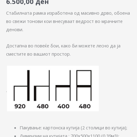
6.500,00
ден
Стабилната рамка изработена од масивно дрво, обоена
во свежи тонови кои внесуваат ведрост во мрачните
денови.
Достапна во повеќе бои, како би можете лесно да ја
сместите во вашиот простор.
.
Пакување: картонска кутија (2 столици во кутија);
Димензии на кутијата : 700х500х1100 (0,39м3);