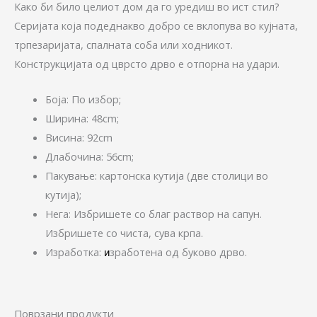
Како би било целиот дом да го уредиш во ист стил?
Серијата која подеднакво добро се вклопува во кујната,
трпезаријата, спалната соба или ходникот.
Конструкцијата од цврсто дрво е отпорна на удари.
Боја: По избор;
Ширина: 48cm;
Висина: 92cm
Длабочина: 56cm;
Пакување: картонска кутија (две столици во
кутија);
Нега: Избришете со благ раствор на сапун.
Избришете со чиста, сува крпа.
Изработка:
зработена од буково дрво.
и
Поврзани продукти