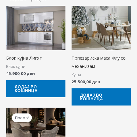
Блок кујна Лигхт
Трпезариска маса Флу со
механизам
Блок кујни
45.900,00
ден
Кујна
25.500,00
ден
ДОДАЈ ВО
КОШНИЦА
ДОДАЈ ВО
КОШНИЦА
Original
Current
price
price
Промо!
Промо!
was:
is:
37.380,00 ден.
29.900,00 ден.