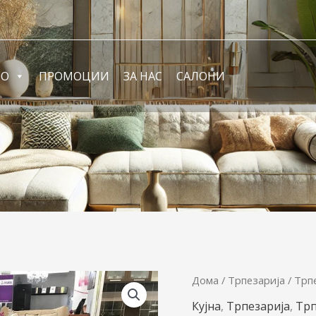
ФО
ПРОМОЦИИ
ЗА НАС
САЛОНИ
Трпезариска
Дома
/
Трпезарија
/
Трп
маса
Кујна
,
Трпезарија
,
Трп