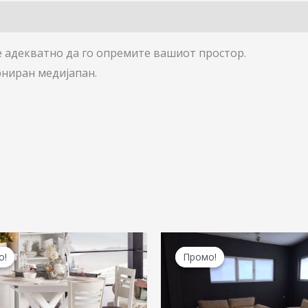
е адекватнo да го опремите вашиот простор.
рниран медијапан.
Original
Current
Original
price
price
price
о!
о!
Промо!
Промо!
was:
is:
was:
27.900,00 ден.
22.900,00 ден.
132.330,00 ден.