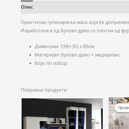
Опис
Практична трпезариска маса која ќе допринес
Изработена е од буково дрво со плотна од фу
Димензии: 139(+35) х 89см;
Maтеријал: Буково дрво + медијапан;
Боја: по избор;
Поврзани продукти
Пром
Пром