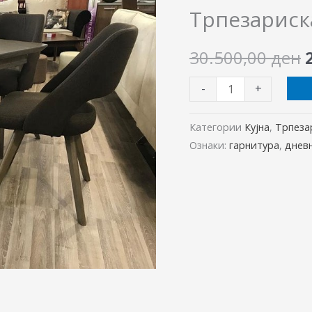
ЗХ-2000
Трпезариск
количина
30.500,00
ден
-
+
Категории
Кујна
,
Трпеза
Ознаки:
гарнитура
,
днев