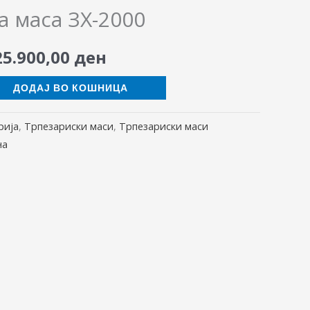
price
price
а маса ЗХ-2000
was:
is:
25.900,00
ден
30.500,00 ден.
25.900,00 ден.
ДОДАЈ ВО КОШНИЦА
рија
,
Трпезариски маси
,
Трпезариски маси
на