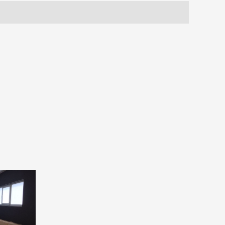
Current
price
is:
110.100,00 ден.