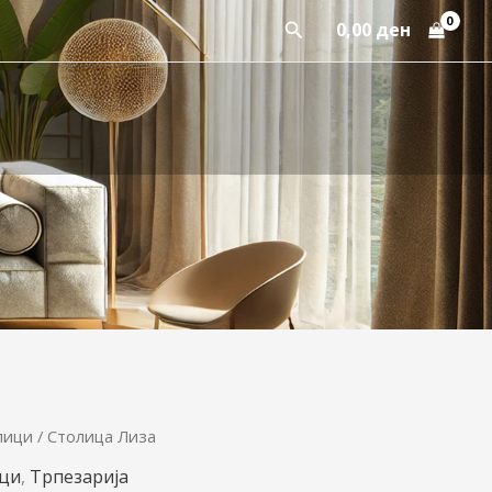
Пребарај
0,00
ден
лици
/ Столица Лиза
iginal
Current
ци
,
Трпезарија