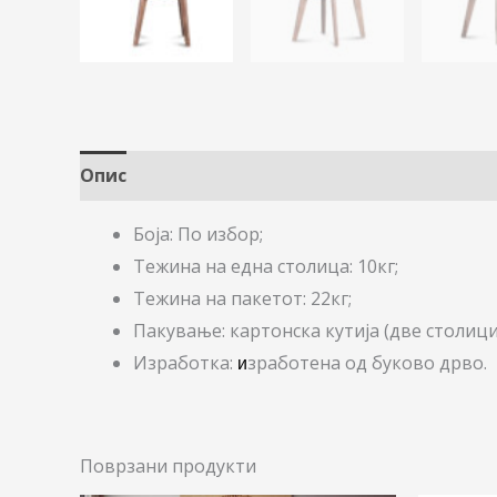
Опис
Боја: По избор;
Teжина на една столица: 10кг;
Тежина на пакетот: 22кг;
Пакување: картонска кутија (две столици 
Изработка:
зработена од буково дрво.
и
Поврзани продукти