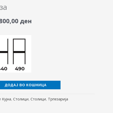
ice
price
за
as:
is:
.800,00
ден
500,00 ден.
5.800,00 ден.
ДОДАЈ ВО КОШНИЦА
и
Кујна
,
Столици
,
Столици
,
Трпезарија