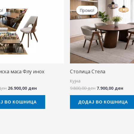
Original
Current
Original
Curr
price
price
price
price
о!
о!
Промо!
Промо!
was:
is:
was:
is:
31.100,00 ден.
26.900,00 ден.
9.800,00 ден.
7.900
ска маса Флу инох
Столица Стела
Кујна
ден
26.900,00
ден
9.800,00
ден
7.900,00
ден
Ј ВО КОШНИЦА
ДОДАЈ ВО КОШНИЦА