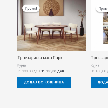
Original
Current
price
price
Промо!
Промо!
Пром
Пром
was:
is:
39.900,00 ден.
31.900,00 ден.
Трпезариска маса Парк
Трпезари
Кујна
Кујна
39.900,00
ден
31.900,00
ден
31.100,00
ДОДАЈ ВО КОШНИЦА
ДОДА