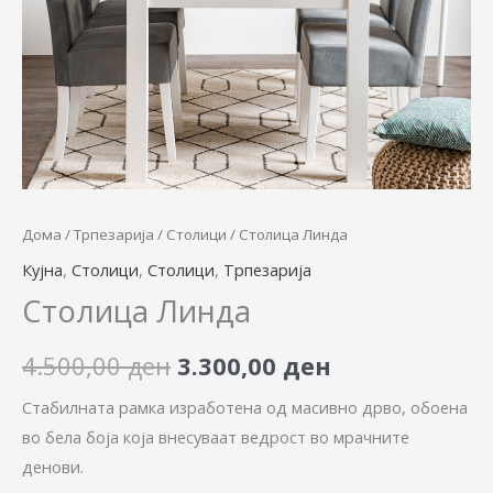
4.500,00 ден.
3.300,00 ден.
Дома
/
Трпезарија
/
Столици
/ Столица Линда
Кујна
,
Столици
,
Столици
,
Трпезарија
Столица Линда
4.500,00
ден
3.300,00
ден
Стабилната рамка изработена од масивно дрво, обоена
во бела боја која внесуваат ведрост во мрачните
денови.