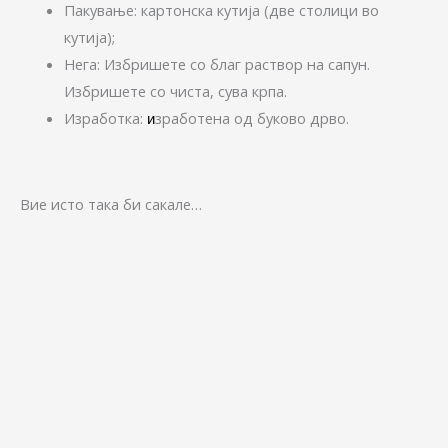
Пакување: картонска кутија (две столици во
кутија);
Нега: Избришете со благ раствор на сапун.
Избришете со чиста, сува крпа.
Изработка:
зработена од буково дрво.
и
Вие исто така би сакале…