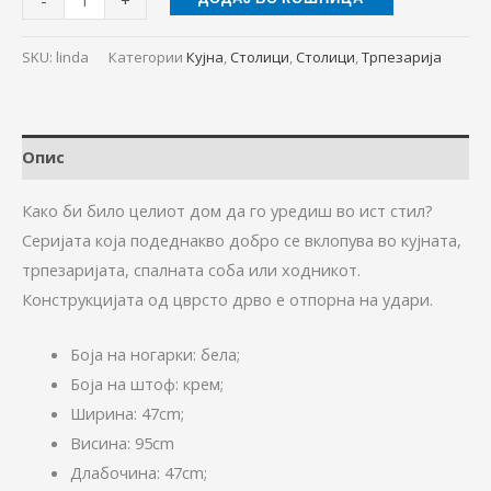
SKU:
linda
Категории
Кујна
,
Столици
,
Столици
,
Трпезарија
Опис
Како би било целиот дом да го уредиш во ист стил?
Серијата којa подеднакво добро се вклопува во кујната,
трпезаријата, спалната соба или ходникот.
Конструкцијата од цврсто дрво е отпорна на удари.
Боја на ногарки: бела;
Боја на штоф: крем;
Ширина: 47cm;
Висина: 95cm
Длабочина: 47cm;