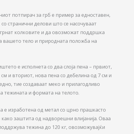
иот потпирач за грб е пример за едноставен,
– со странични делови што се насочуваат
егрнат колковите и да овозможат поддршка
а вашето тело и природната положба на
штето е исполнета со два слоја пена – првиот,
 см и вториот, нова пена со дебелина од 7 см и
Заедно, тие создаваат меко и прилагодливо
а тежината и формата на телото.
а е изработена од метал со црно прашкасто
 како заштита од надворешни влијанија. Оваа
поддржува тежина до 120 кг, овозможувајќи