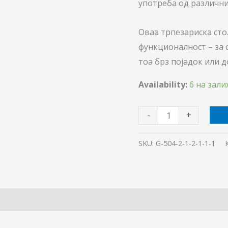
употреба од различни
Оваа трпезариска сто
функционалност – за 
тоа брз појадок или д
Availability:
6 на зали
-
+
SKU:
G-504-2-1-2-1-1-1