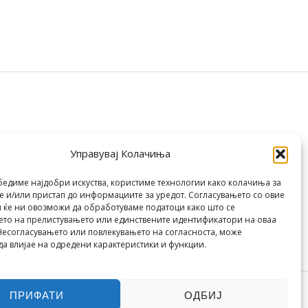
Управувај Колачиња
бедиме најдобри искуства, користиме технологии како колачиња за
 и/или пристап до информациите за уредот. Согласувањето со овие
 ќе ни овозможи да обработуваме податоци како што се
то на прелистувањето или единствените идентификатори на оваа
Несогласувањето или повлекувањето на согласноста, може
да влијае на одредени карактеристики и функции.
ПРИФАТИ
ОДБИЈ