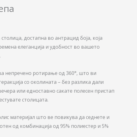
епа
столица, достапна во антрацид боја, која
ремена елеганција и удобност во вашето
.
а непречено ротирање од 360°, што ви
еракција со околината – без разлика дали
вечера или едноставно сакате полесен пристап
естувате столицата.
флис материјал што ве повикува да седнете и
ботен од комбинација од 95% полиестер и 5%