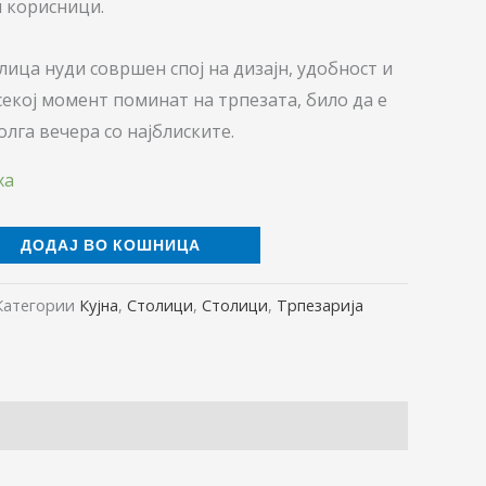
 корисници.
лица нуди совршен спој на дизајн, удобност и
секој момент поминат на трпезата, било да е
олга вечера со најблиските.
ха
ДОДАЈ ВО КОШНИЦА
Категории
Кујна
,
Столици
,
Столици
,
Трпезарија