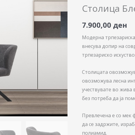
количина
Столица Бл
7.900,00
ден
Модерна трпезариска 
внесува допир на сов
трпезариско искуство
Столицата овозможув
овозможува лесна инт
учествувате во жива 
без потреба да ја пом
Превлечена е со мек 
да се задржите, изра
полиамид.