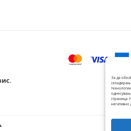
За да обез
вис
.
складирање
технологии
однесување
страница. 
негативно 
▲