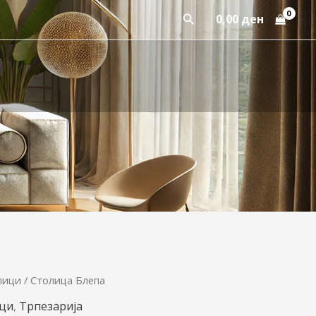
Пребарај
0,00
ден
лици
/ Столица Блепа
ци
,
Трпезарија