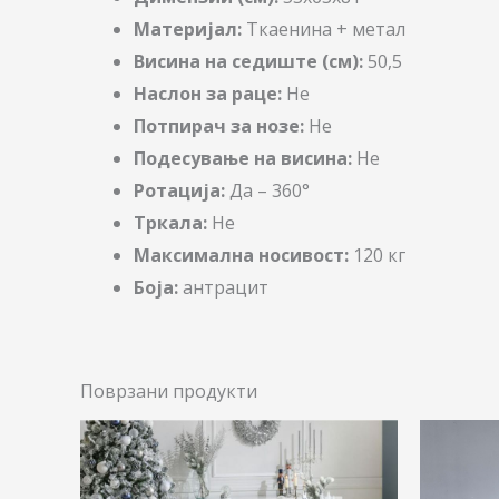
Материјал:
Ткаенина + метал
Висина на седиште (см):
50,5
Наслон за раце:
Не
Потпирач за нозе:
Не
Подесување на висина:
Не
Ротација:
Да – 360°
Тркала:
Не
Максимална носивост:
120 кг
Боја:
антрацит
Поврзани продукти