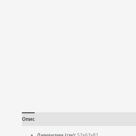
Опис
Димензии (см):
53x63x81