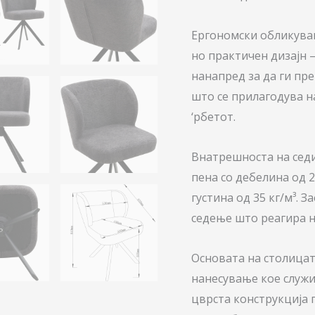
Ергономски обликуван
но практичен дизајн 
нанапред за да ги пр
што се прилагодува н
‘рбетот.
Внатрешноста на седи
пена со дебелина од 2
густина од 35 кг/м³. 
седење што реагира н
Основата на столицат
нанесување кое служи
цврста конструкција 