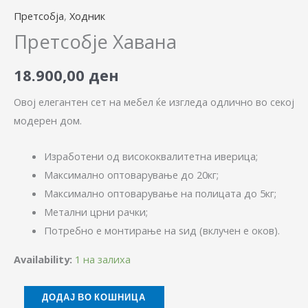
Претсобја
,
Ходник
Претсобје Хавана
18.900,00
ден
Овој елегантен сет на мебел ќе изгледа одлично во секој
модерен дом.
Изработени од висококвалитетна иверица;
Максимално оптоварување до 20кг;
Максимално оптоварување на полицата до 5кг;
Метални црни рачки;
Потребно е монтирање на ѕид (вклучен е оков).
Availability:
1 на залиха
ДОДАЈ ВО КОШНИЦА