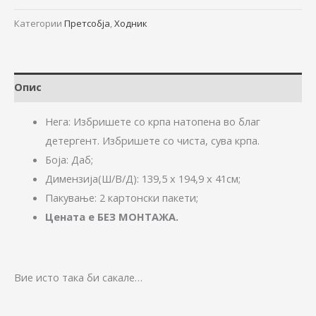
Категории
Претсобја
,
Ходник
Опис
Нега: Избришете со крпа натопена во благ
детергент. Избришете со чиста, сува крпа.
Боја: Даб;
Димензија(Ш/В/Д):
139,5 x 194,9 x 41см;
Пакување: 2 картонски пакети;
Цената е БЕЗ МОНТАЖА.
Вие исто така би сакале…