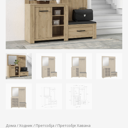
Дома
/
Ходник
/
Претсобја
/ Претсобје Хавана