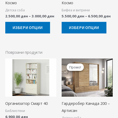
Космо
Космо
may
may
Детска соба
Бифеа и витрини
be
be
2.500,00
ден
–
3.000,00
ден
5.500,00
ден
–
6.500,00
ден
chosen
chose
on
on
ИЗБЕРИ ОПЦИИ
ИЗБЕРИ ОПЦИИ
the
the
product
produ
page
page
Поврзани продукти
Original
Cur
price
pric
Промо!
Промо!
was:
is:
34.900,00 ден.
27.9
Организатор Смарт 40
Гардеробер Канада 200 –
Артисан
Библиотеки
6.900,00
ден
Детска соба