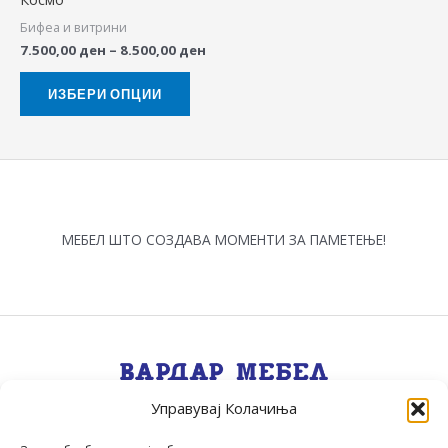
may
Бифеа и витрини
be
7.500,00
ден
–
8.500,00
ден
chosen
on
ИЗБЕРИ ОПЦИИ
the
product
page
МЕБЕЛ ШТО СОЗДАВА МОМЕНТИ ЗА ПАМЕТЕЊЕ!
Управувај Колачиња
Квалитет, Стил, Селекција, Сервис
.