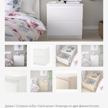
through
количина
3.000,00 д
Дома
/
Спална соба
/
Наткасни
/ Комода со две фиоки Космо