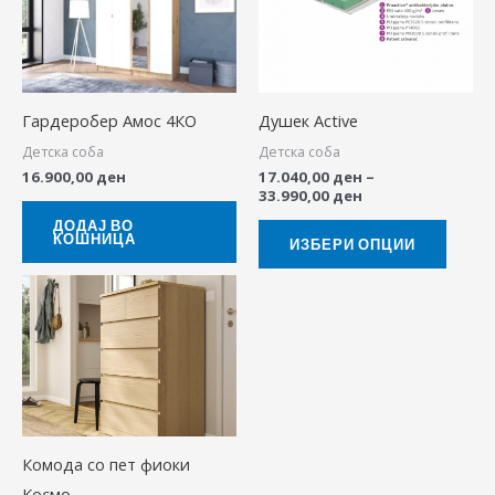
has
33.990,00 ден
multip
variant
The
Гардеробер Амос 4КО
Душек Active
option
Детска соба
Детска соба
may
16.900,00
ден
17.040,00
ден
–
be
33.990,00
ден
chose
ДОДАЈ ВО
КОШНИЦА
on
ИЗБЕРИ ОПЦИИ
the
Price
This
range:
produ
product
7.500,00 ден
page
through
has
8.500,00 ден
multiple
variants.
The
Комода со пет фиоки
options
Космо