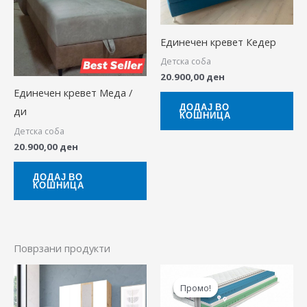
Единечен кревет Кедер
Детска соба
20.900,00
ден
Единечен кревет Меда /
ДОДАЈ ВО
ди
КОШНИЦА
Детска соба
20.900,00
ден
ДОДАЈ ВО
КОШНИЦА
Поврзани продукти
Price
This
range:
Промо!
Промо!
produ
17.040,00 ден
through