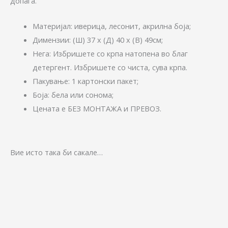
допаѓа.
Материјал: иверица, лесонит, акрилна боја;
Димензии: (Ш) 37 x (Д) 40 х (В) 49см;
Нега: Избришете со крпа натопена во благ
детергент. Избришете со чиста, сува крпа.
Пакување: 1 картонски пакет;
Боја: бела или сонома;
Цената е БЕЗ МОНТАЖА и ПРЕВОЗ.
Вие исто така би сакале…