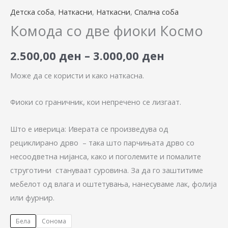
Детска соба
,
Наткасни
,
Наткасни
,
Спална соба
Комода со две фиоки Космо
2.500,00
ден
–
3.000,00
ден
Може да се користи и како наткасна.
Фиоки со граничник, кои непречено се лизгаат.
Што е иверица: Иверата се произведува од
рециклирано дрво – така што парчињата дрво со
несоодветна нијанса, како и поголемите и помалите
струготини стануваат суровина. За да го заштитиме
мебелот од влага и оштетувања, нанесуваме лак, фолија
или фурнир.
Бела
Сонома