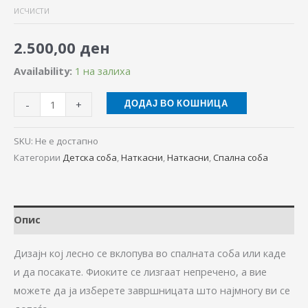
ИСЧИСТИ
2.500,00
ден
Availability:
1 на залиха
-
+
ДОДАЈ ВО КОШНИЦА
SKU:
Не е достапно
Категории
Детска соба
,
Наткасни
,
Наткасни
,
Спална соба
Опис
Дизајн кој лесно се вклопува во спалната соба или каде
и да посакате. Фиоките се лизгаат непречено, а вие
можете да ја изберете завршницата што најмногу ви се