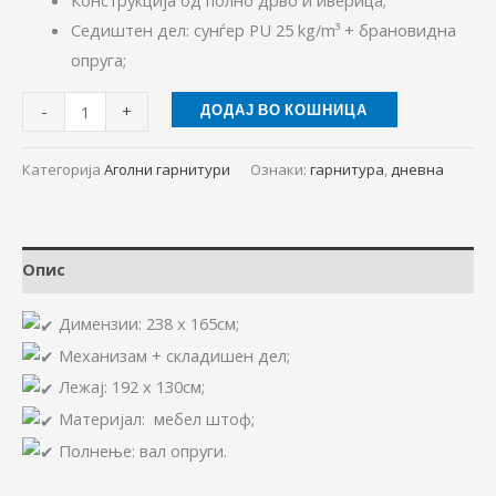
Седиштен дел: сунѓер PU 25 kg/m³ + брановидна
опруга;
-
+
ДОДАЈ ВО КОШНИЦА
Категорија
Аголни гарнитури
Ознаки:
гарнитура
,
дневна
Опис
Димензии: 238 х 165см;
Механизам + складишен дел;
Лежај: 192 x 130см
;
Материјал: мебел штоф;
Полнење: вал опруги.