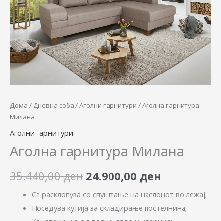
35.440,00 ден.
24.900,00 
Дома
/
Дневна соба
/
Аголни гарнитури
/ Аголна гарнитура
Милана
Аголни гарнитури
Аголна гарнитура Милана
35.440,00
ден
24.900,00
ден
Се расклопува со спуштање на наслонот во лежај;
Поседува кутија за складирање постелнина;
Конструкција од полно дрво и иверица;