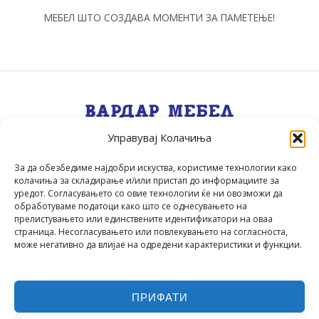
МЕБЕЛ ШТО СОЗДАВА МОМЕНТИ ЗА ПАМЕТЕЊЕ!
Управувај Колачиња
Квалитет, Стил, Селекција, Сервис
.
За да обезбедиме најдобри искуства, користиме технологии како
колачиња за складирање и/или пристап до информациите за
уредот. Согласувањето со овие технологии ќе ни овозможи да
обработуваме податоци како што се однесувањето на
прелистувањето или единствените идентификатори на оваа
страница. Несогласувањето или повлекувањето на согласноста,
може негативно да влијае на одредени карактеристики и функции.
ПРИФАТИ
▲
Вардар Мебел
© 2026 | Powered by
Codecordia
▲