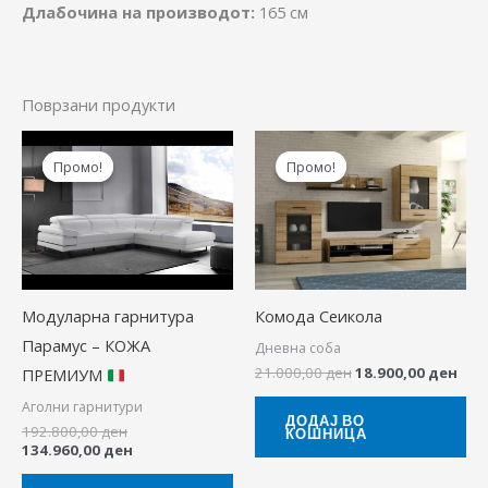
Длабочина на производот:
165 см
Поврзани продукти
Original
Current
Original
Cur
price
price
price
pric
Промо!
Промо!
Промо!
Промо!
was:
is:
was:
is:
192.800,00 ден.
134.960,00 ден.
21.000,00 ден.
18.9
Модуларна гарнитура
Комода Сеикола
Парамус – КОЖА
Дневна соба
21.000,00
ден
18.900,00
ден
ПРЕМИУМ
Аголни гарнитури
ДОДАЈ ВО
192.800,00
ден
КОШНИЦА
134.960,00
ден