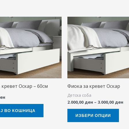
Pr
This
ra
prod
2.
th
has
3.
mult
varia
The
opti
may
 кревет Оскар – 60см
Фиока за кревет Оскар
be
Детска соба
chos
ен
2.000,00
ден
–
3.000,00
ден
on
Ј ВО КОШНИЦА
the
ИЗБЕРИ ОПЦИИ
prod