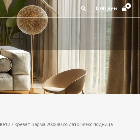
Пребарај
0,00
ден
вети
/ Кревет Варма 200х90 со латофлекс подница