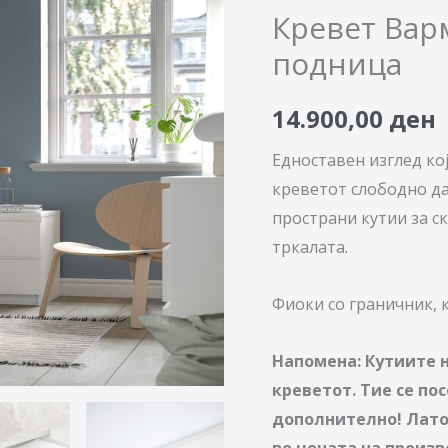
200х90
Кревет Вар
со
подница
латофлекс
подница
14.900,00
ден
количина
Едноставен изглед кој
креветот слободно да
пространи кутии за с
тркалата.
Фиоки со граничник, к
Напомена: Кутиите н
креветот. Тие се по
дополнително! Лато
во цената на произв