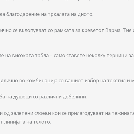
ува благодарение на тркалата на дното.
чно се вклопуваат со рамката за креветот Варма. Тие 
 на високата табла – само ставете неколку перници за
длично во комбинација со вашиот избор на текстил и ме
а на душеци со различни дебелини.
 од залепени слоеви кои се прилагодуваат на тежината
т линијата на телото.