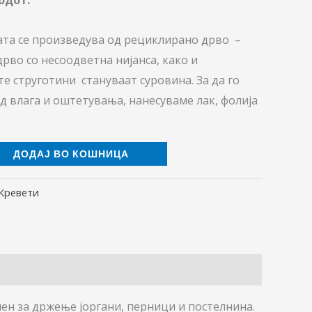
ата се произведува од рециклирано дрво –
рво со несоодветна нијанса, како и
е струготини стануваат суровина. За да го
 влага и оштетувања, нанесуваме лак, фолија
ДОДАЈ ВО КОШНИЦА
Кревети
ен за држење јоргани, перници и постелнина.