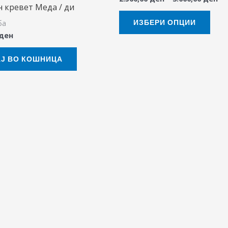
on
 кревет Меда / ди
the
ИЗБЕРИ ОПЦИИ
ба
prod
ден
pag
Ј ВО КОШНИЦА