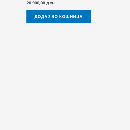
20.900,00
ден
ДОДАЈ ВО КОШНИЦА
uct
e