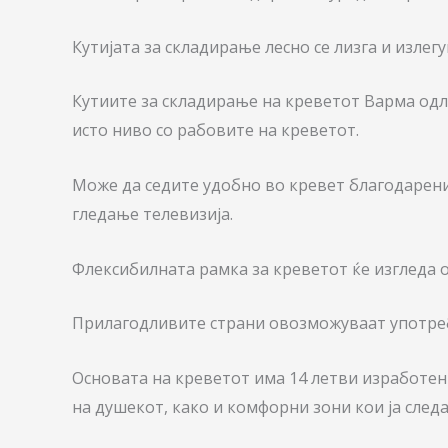
Кутијата за складирање лесно се лизга и излег
Кутиите за складирање на креветот Варма одли
исто ниво со рабовите на креветот.
Може да седите удобно во кревет благодарение
гледање телевизија.
Флексибилната рамка за креветот ќе изгледа о
Прилагодливите страни овозможуваат употреб
Основата на креветот има 14 летви изработени
на душекот, како и комфорни зони кои ја следа