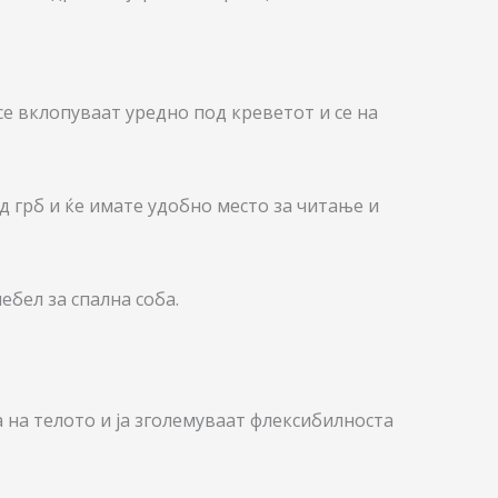
се вклопуваат уредно под креветот и се на
д грб и ќе имате удобно место за читање и
бел за спална соба.
 на телото и ја зголемуваат флексибилноста