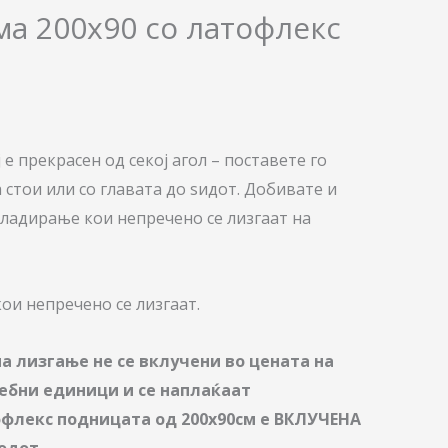
ма 200х90 со латофлекс
 е прекрасен од секој агол – поставете го
 стои или со главата до ѕидот. Добивате и
кладирање кои непречено се лизгаат на
ои непречено се лизгаат.
а лизгање не се вклучени во цената на
себни единици и се наплаќаат
флекс подницата од 200х90см е ВКЛУЧЕНА
одот.