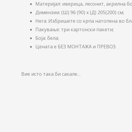
Материјал: иверица, лесонит, акрилна бо
Димензии: (Ш) 96 (90) x (Д) 205(200) см;
Нега: Избришете со крпа натопена во бла
Пакување: три картонски пакети;
Боја: бела;
Цената е БЕЗ МОНТАЖА и ПРЕВОЗ.
Вие исто така би сакале…