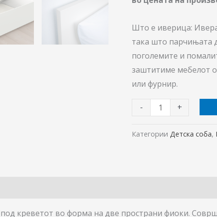
Што е иверица: Ивер
така што парчињата д
поголемите и помалит
заштитиме мебелот од
или фурнир.
-
+
Категории
Детска соба
,
 под креветот во форма на две пространи фиоки. Соврш