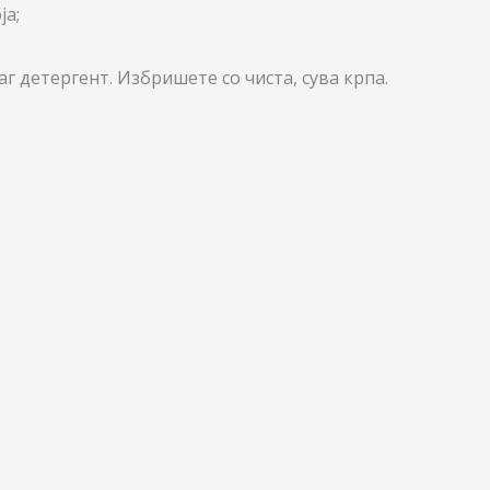
ја;
г детергент. Избришете со чиста, сува крпа.