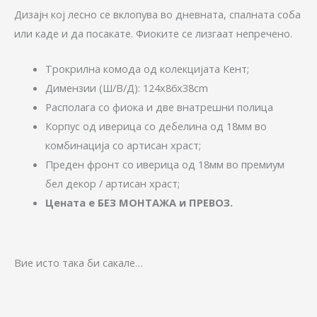
Дизајн кој лесно се вклопува во дневната, спалната соба
или каде и да посакате. Фиоките се лизгаат непречено.
Трокрилна комода од колекцијата Кент;
Димензии (Ш/В/Д): 124x86x38cm
Располага со фиока и две внатрешни полица
Корпус од иверица со дебелина од 18мм во
комбинација со артисан храст;
Преден фронт со иверица од 18мм во премиум
бел декор / артисан храст;
Цената е БЕЗ МОНТАЖА и ПРЕВОЗ.
Вие исто така би сакале…