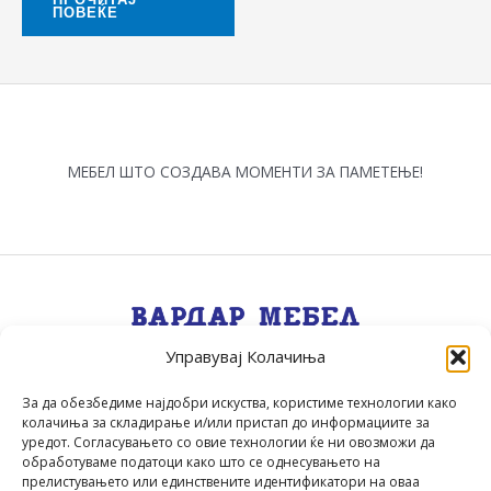
ПОВЕЌЕ
МЕБЕЛ ШТО СОЗДАВА МОМЕНТИ ЗА ПАМЕТЕЊЕ!
Управувај Колачиња
Квалитет, Стил, Селекција, Сервис
.
За да обезбедиме најдобри искуства, користиме технологии како
колачиња за складирање и/или пристап до информациите за
уредот. Согласувањето со овие технологии ќе ни овозможи да
обработуваме податоци како што се однесувањето на
прелистувањето или единствените идентификатори на оваа