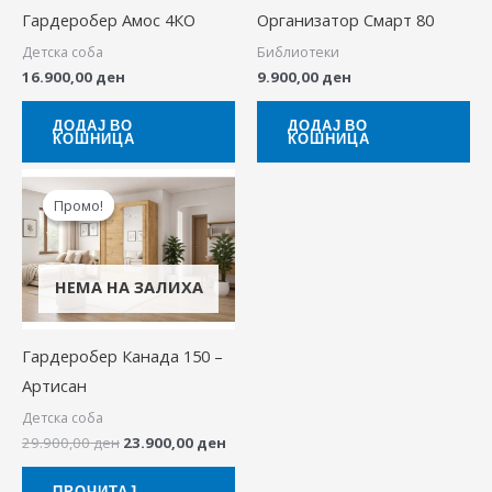
Гардеробер Амос 4КО
Организатор Смарт 80
Детска соба
Библиотеки
16.900,00
ден
9.900,00
ден
ДОДАЈ ВО
ДОДАЈ ВО
КОШНИЦА
КОШНИЦА
Original
Current
price
price
Промо!
Промо!
was:
is:
29.900,00 ден.
23.900,00 ден.
НЕМА НА ЗАЛИХА
Гардеробер Канада 150 –
Артисан
Детска соба
29.900,00
ден
23.900,00
ден
ПРОЧИТАЈ