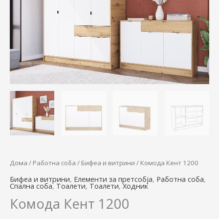
Дома
/
Работна соба
/
Бифеа и витрини
/ Комода Кент 1200
Бифеа и витрини
,
Елементи за претсобја
,
Работна соба
,
Спална соба
,
Тоалети
,
Тоалети
,
Ходник
Комода Кент 1200