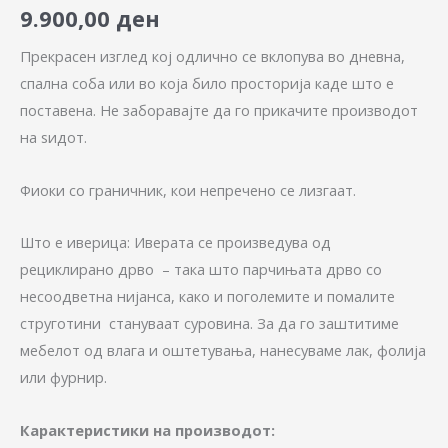
9.900,00
ден
Прекрасен изглед кој одлично се вклопува во дневна,
спална соба или во која било просторија каде што е
поставенa. Не заборавајте да го прикачите производот
на ѕидот.
Фиоки со граничник, кои непречено се лизгаат.
Што е иверица: Иверата се произведува од
рециклирано дрво – така што парчињата дрво со
несоодветна нијанса, како и поголемите и помалите
струготини стануваат суровина. За да го заштитиме
мебелот од влага и оштетувања, нанесуваме лак, фолија
или фурнир.
Карактеристики на производот: