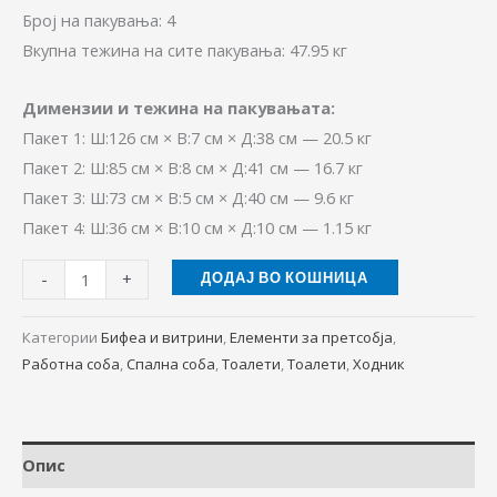
Број на пакувања: 4
Вкупна тежина на сите пакувања: 47.95 кг
Димензии и тежина на пакувањата:
Пакет 1: Ш:126 см × В:7 см × Д:38 см — 20.5 кг
Пакет 2: Ш:85 см × В:8 см × Д:41 см — 16.7 кг
Пакет 3: Ш:73 см × В:5 см × Д:40 см — 9.6 кг
Пакет 4: Ш:36 см × В:10 см × Д:10 см — 1.15 кг
-
+
ДОДАЈ ВО КОШНИЦА
Категории
Бифеа и витрини
,
Елементи за претсобја
,
Работна соба
,
Спална соба
,
Тоалети
,
Тоалети
,
Ходник
Опис