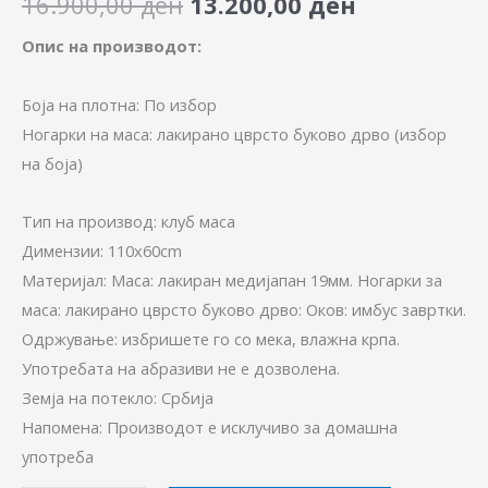
16.900,00
ден
13.200,00
ден
Опис на производот:
Боја на плотна: По избор
Ногарки на маса: лакирано цврсто буково дрво (избор
на боја)
Тип на производ: клуб маса
Димензии: 110x60cm
Материјал: Маса: лакиран медијапан 19мм. Ногарки за
маса: лакирано цврсто буково дрво: Оков: имбус завртки.
Одржување: избришете го со мека, влажна крпа.
Употребата на абразиви не е дозволена.
Земја на потекло: Србија
Напомена: Производот е исклучиво за домашна
употреба