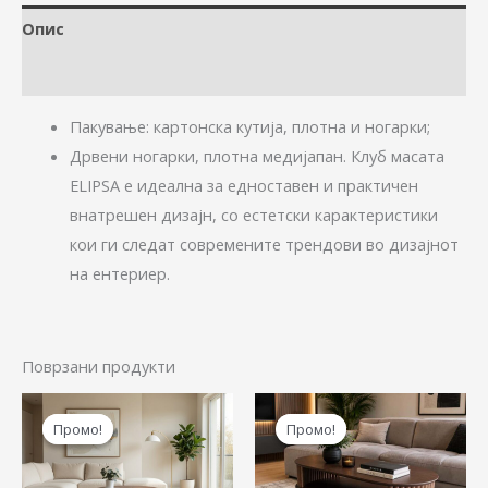
Опис
Дополнителни информации
Пакување: картонска кутија, плотна и ногарки;
Дрвени ногарки, плотна медијапан. Клуб масата
ELIPSA е идеална за едноставен и практичен
внатрешен дизајн, со естетски карактеристики
кои ги следат современите трендови во дизајнот
на ентериер.
Поврзани продукти
Original
Current
Original
Cur
price
price
price
pric
Промо!
Промо!
Промо!
Промо!
was:
is:
was:
is:
16.130,00 ден.
12.900,00 ден.
16.130,00 ден.
12.9