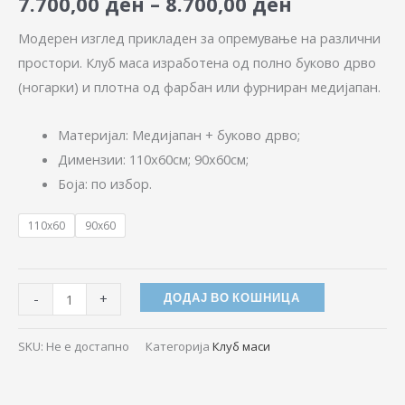
7.700,00
ден
–
8.700,00
ден
Модерен изглед прикладен за опремување на различни
простори. Клуб маса изработена од полно буково дрво
(ногарки) и плотна од фарбан или фурниран медијапан.
Материјал: Медијапан + буково дрво;
Димензии: 110х60см; 90х60см;
Боја: по избор.
110x60
90x60
-
+
ДОДАЈ ВО КОШНИЦА
SKU:
Не е достапно
Категорија
Клуб маси