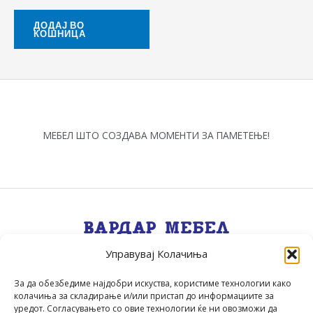
ДОДАЈ ВО
КОШНИЦА
МЕБЕЛ ШТО СОЗДАВА МОМЕНТИ ЗА ПАМЕТЕЊЕ!
Управувај Колачиња
Квалитет, Стил, Селекција, Сервис
.
За да обезбедиме најдобри искуства, користиме технологии како
колачиња за складирање и/или пристап до информациите за
уредот. Согласувањето со овие технологии ќе ни овозможи да