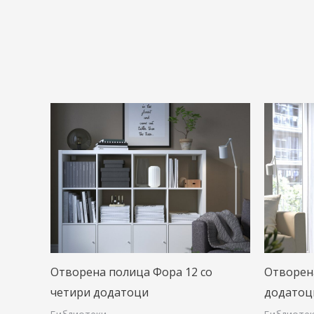
Отворена полица Фора 12 со
Отворена
четири додатоци
додатоц