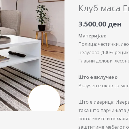
Енкел
Клуб маса Е
82С
бела
3.500,00
ден
количина
Материјал:
Полица: честички, лес
целулоза (100% рецик
Главни делови: лесони
Што е вклучено
Вклучен е оков за мо
Што е иверица: Ивер
така што парчињата д
поголемите и помалит
заштитиме мебелот од