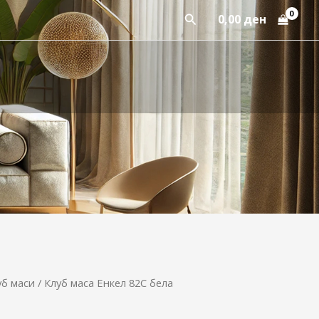
Пребарај
0,00
ден
уб маси
/ Клуб маса Енкел 82С бела