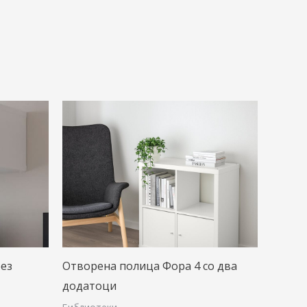
без
Отворена полица Фора 4 со два
додатоци