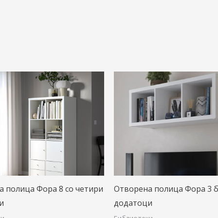
 полица Фора 8 со четири
Отворена полица Фора 3 
и
додатоци