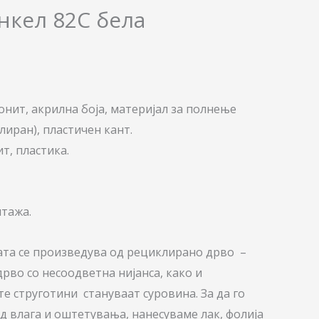
нкел 82С бела
онит, акрилна боја, материјал за полнење
лиран), пластичен кант.
т, пластика.
нтажа.
ата се произведува од рециклирано дрво –
рво со несоодветна нијанса, како и
е струготини стануваат суровина. За да го
 влага и оштетувања, нанесуваме лак, фолија