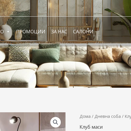
ФО
ПРОМОЦИИ
ЗА НАС
САЛОНИ
Клуб
Дома
/
Дневна соба
/
Кл
маса
Клуб маси