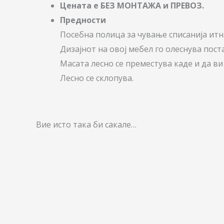
Цената е БЕЗ МОНТАЖА и ПРЕВОЗ.
Предности
Посебна полица за чување списанија итн
Дизајнот на овој мебел го олеснува пос
Масата лесно се преместува каде и да ви 
Лесно се склопува.
Вие исто така би сакале…