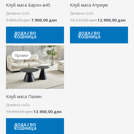
Клуб маса Барон ⌀45
Клуб маса Атриум
Дневна соба
Дневна соба
9.880,00
ден
7.900,00
ден
16.130,00
ден
12.900,00
ден
ДОДАЈ ВО
ДОДАЈ ВО
КОШНИЦА
КОШНИЦА
Original
Current
price
price
Промо!
Промо!
was:
is:
18.900,00 ден.
13.900,00 ден.
Клуб маса Палин
Дневна соба
18.900,00
ден
13.900,00
ден
ДОДАЈ ВО
КОШНИЦА