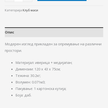
Категорија
Клуб маси
Опис
Модерен изглед прикладен за опремување на различни
простори.
Материјал: иверица + медијапан;
Димензии: 120 x 43 x 75см;
Teжина: 30.2кг;
Волумен: 0.071м3;
Пакување: 1 картонска кутија;
Боја: даб.