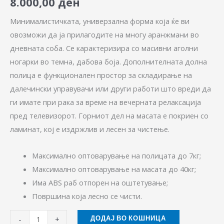
8.000,00
ден
Минималистичката, универзална форма кoја ќе ви
овозможи да ја прилагодите на многу аранжмани во
дневната соба. Се карактеризира со масивни аголни
ногарки во темна, дабова боја. Дополнителната долна
полица е функционален простор за складирање на
далечински управувачи или други работи што вреди да
ги имате при рака за време на вечерната релаксација
пред телевизорот. Горниот дел на масата е покриен со
ламинат, кој е издржлив и лесен за чистење.
Максимално оптоварување на полицата до 7кг;
Максимално оптоварување на масата до 40кг;
Има ABS раб отпорен на оштетување;
Површина која лесно се чисти.
-
+
ДОДАЈ ВО КОШНИЦА