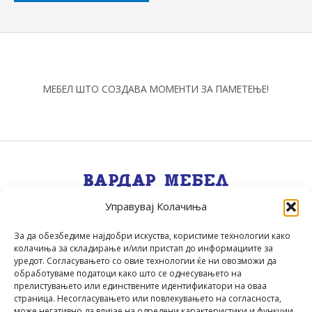
МЕБЕЛ ШТО СОЗДАВА МОМЕНТИ ЗА ПАМЕТЕЊЕ!
Управувај Колачиња
Квалитет, Стил, Селекција, Сервис
.
За да обезбедиме најдобри искуства, користиме технологии како
колачиња за складирање и/или пристап до информациите за
уредот. Согласувањето со овие технологии ќе ни овозможи да
обработуваме податоци како што се однесувањето на
прелистувањето или единствените идентификатори на оваа
страница. Несогласувањето или повлекувањето на согласноста,
може негативно да влијае на одредени карактеристики и функции.