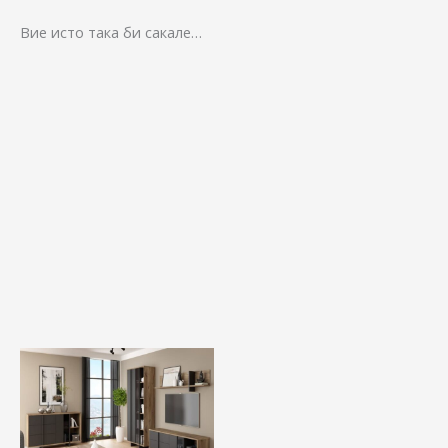
Вие исто така би сакале…