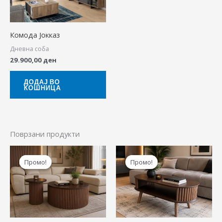
Комода Јокказ
Дневна соба
29.900,00
ден
ДОДАЈ ВО
КОШНИЦА
Поврзани продукти
Original
Current
Original
Cur
price
price
price
pric
Промо!
Промо!
Промо!
Промо!
was:
is:
was:
is:
9.880,00 ден.
7.900,00 ден.
16.130,00 ден.
12.9